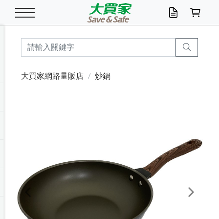
米/五穀/濃湯
休閒零嘴
養生保健/常備品
沐浴乳香皂
鍋具/飲水/廚房
衛生紙/濕巾
廚房家電
文具/辦公用品
冷凍免運
米/糙米
食用油
包麵
魚罐
初一十五拜拜懶
餅乾
糖果/蜜餞/果凍
茶飲料
雞精/飲品
奶粉
綠茶
即溶咖啡
沐浴乳
洗髮/護髮
牙 刷
潔顏產品
臉部保養
鍋具/餐具
掃除/清潔用具
寢具/家具
寵物食品
抽取衛生紙/濕巾
洗衣精
廚房/餐具清潔
衛生棉
箱購免運區
料理鍋具
除濕/清淨機
除塵家電
電腦周邊
文具用品
機車/腳踏車百貨
戶外/休閒用品
服飾內著
生鮮食品
食品免運
季節活動
大買家網路量販店
炒鍋
油/調味料
美味餅乾
奶粉/穀麥片
美髮造型
掃除用具/照明/五金
衣物清潔
季節家電
汽機車百貨
箱購免運
五穀/南北貨
醬油.油膏.蠔油
碗麵/義大利麵
醬菜/玉米罐
零嘴
糕餅/點心
巧克力
果汁咖啡
機能保健
麥片/玉米片
紅茶
咖啡豆/粉/濾掛
香皂/洗手乳
造型髮品
牙膏/漱口水
卸妝/粉刺調理
面/眼膜
保鮮/微波
洗衣/曬衣用具
收納用品
寵物清潔/百貨
廚房紙巾/平版/
洗衣粉/皂
浴廁/水管清潔
嬰兒尿布
烤箱/微波/電磁爐
風扇/防蚊家電
美容家電
數位週邊
辦公文具/收納
汽車百貨
健身/按摩/瑜珈
配件
調理食品
清潔用品免運
店長推薦
泡麵 / 麵條
糖果/巧克力
特色茶品
口腔清潔
傢飾/收納/衛浴
居家清潔
生活家電
休閒/運動
主題專區
湯類/湯塊
調味用品
麵條/快煮麵/米粉
調理食品
堅果/海苔
洋芋片
碳酸/礦泉水
族群保健
沖調穀粉/隨手包
奶茶/花草茶
可可/糖/奶精
染髮產品
口腔配件
刮鬍用品
身體保養
飲水用具
電池/延長線
衛浴/毛巾
園藝用品
箱購免運區
漂白水/柔軟精
居家清潔/除濕芳
成人紙尿褲
快煮壺/烘碗機
電暖器
家用電器
手機/平板周邊
玩具/擺設小物
測量/護具/其他
男/女/機能包
居家/汽百用品
這夏不怕熱
罐頭調理包
飲料
咖啡/可可
臉部清潔
寵物/園藝
衛生棉/護墊
3C/電腦周邊/OA
服飾/配件
咖哩/沾拌醬/抹醬
箱購專區
肉鬆/肉醬罐
肉乾/豆乾
節日限定伴手禮
保久乳/豆米漿
常備/醫材/口罩
烏龍/普洱茶/其他
開架彩妝/防曬
廚房配件
燈泡/檯燈/照明
地墊/家飾品
日用活動區
箱購免運區
防蚊/殺蟲
咖啡機/果汁調理
辦公用具
球類/運動
戶外/室內鞋
綠意露營生活
開架/身體保養
成人/嬰兒紙尿褲
點心罐
機能飲料
▶保健品牌推薦
黑糖桂圓/蜂蜜醋
修繕/五金/祭祀
Previous
Next
箱購飲料