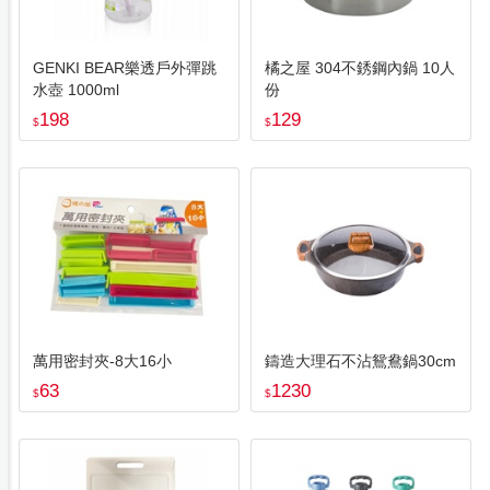
GENKI BEAR樂透戶外彈跳
橘之屋 304不銹鋼內鍋 10人
水壺 1000ml
份
198
129
$
$
萬用密封夾-8大16小
鑄造大理石不沾鴛鴦鍋30cm
63
1230
$
$