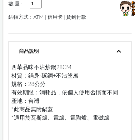
數 量 :
結帳方式 :
ATM | 信用卡 | 貨到付款
商品說明
西華品味不沾炒鍋28CM
材質：鍋身-碳鋼+不沾塗層
規格：28公分
有效期限：消耗品，依個人使用習慣而不同
產地：台灣
*此商品無附鍋蓋
*適用於瓦斯爐、電爐、電陶爐、電磁爐