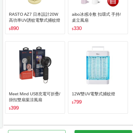
RASTO AZ7 日本設計20W
aibo冰感冷敷 扣環式 手持/
高功率UV誘蚊電擊式捕蚊燈
桌立風扇
890
330
$
$
Meet Mind USB充電可折疊/
12W雙UV電擊式捕蚊燈
掛扣雙扇葉涼風扇
799
$
399
$