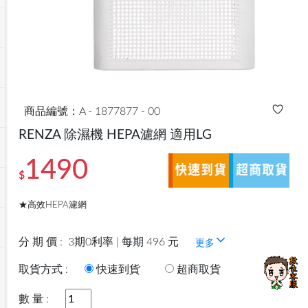
商品編號：A - 1877877 - 00
RENZA 除濕機 HEPA濾網 適用LG
1490
$
★高效HEPA濾網
分 期 價 :
3期0利率 | 每期 496 元
更多
取貨方式 :
快速到貨
超商取貨
數 量 :