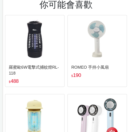
你可能會喜歡
羅蜜歐6W電擊式捕蚊燈RL-
ROMEO 手持小風扇
118
190
$
488
$