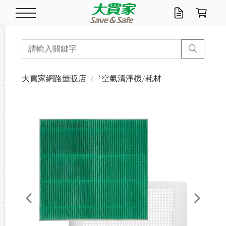
米/五穀/濃湯
休閒零嘴
養生保健/常備品
沐浴乳香皂
鍋具/飲水/廚房
衛生紙/濕巾
廚房家電
文具/辦公用品
冷凍免運
米/糙米
食用油
包麵
魚罐
初一十五拜拜懶
餅乾
糖果/蜜餞/果凍
茶飲料
雞精/飲品
奶粉
綠茶
即溶咖啡
沐浴乳
洗髮/護髮
牙 刷
潔顏產品
臉部保養
鍋具/餐具
掃除/清潔用具
寢具/家具
寵物食品
抽取衛生紙/濕巾
洗衣精
廚房/餐具清潔
衛生棉
箱購免運區
料理鍋具
除濕/清淨機
除塵家電
電腦周邊
文具用品
機車/腳踏車百貨
戶外/休閒用品
服飾內著
生鮮食品
食品免運
季節活動
大買家網路量販店
*空氣清淨機/耗材
油/調味料
美味餅乾
奶粉/穀麥片
美髮造型
掃除用具/照明/五金
衣物清潔
季節家電
汽機車百貨
箱購免運
五穀/南北貨
醬油.油膏.蠔油
碗麵/義大利麵
醬菜/玉米罐
零嘴
糕餅/點心
巧克力
果汁咖啡
機能保健
麥片/玉米片
紅茶
咖啡豆/粉/濾掛
香皂/洗手乳
造型髮品
牙膏/漱口水
卸妝/粉刺調理
面/眼膜
保鮮/微波
洗衣/曬衣用具
收納用品
寵物清潔/百貨
廚房紙巾/平版/
洗衣粉/皂
浴廁/水管清潔
嬰兒尿布
烤箱/微波/電磁爐
風扇/防蚊家電
美容家電
數位週邊
辦公文具/收納
汽車百貨
健身/按摩/瑜珈
配件
調理食品
清潔用品免運
店長推薦
泡麵 / 麵條
糖果/巧克力
特色茶品
口腔清潔
傢飾/收納/衛浴
居家清潔
生活家電
休閒/運動
主題專區
湯類/湯塊
調味用品
麵條/快煮麵/米粉
調理食品
堅果/海苔
洋芋片
碳酸/礦泉水
族群保健
沖調穀粉/隨手包
奶茶/花草茶
可可/糖/奶精
染髮產品
口腔配件
刮鬍用品
身體保養
飲水用具
電池/延長線
衛浴/毛巾
園藝用品
箱購免運區
漂白水/柔軟精
居家清潔/除濕芳
成人紙尿褲
快煮壺/烘碗機
電暖器
家用電器
手機/平板周邊
玩具/擺設小物
測量/護具/其他
男/女/機能包
居家/汽百用品
這夏不怕熱
罐頭調理包
飲料
咖啡/可可
臉部清潔
寵物/園藝
衛生棉/護墊
3C/電腦周邊/OA
服飾/配件
咖哩/沾拌醬/抹醬
箱購專區
肉鬆/肉醬罐
肉乾/豆乾
節日限定伴手禮
保久乳/豆米漿
常備/醫材/口罩
烏龍/普洱茶/其他
開架彩妝/防曬
廚房配件
燈泡/檯燈/照明
地墊/家飾品
日用活動區
箱購免運區
防蚊/殺蟲
咖啡機/果汁調理
辦公用具
球類/運動
戶外/室內鞋
綠意露營生活
開架/身體保養
成人/嬰兒紙尿褲
點心罐
機能飲料
▶保健品牌推薦
黑糖桂圓/蜂蜜醋
修繕/五金/祭祀
Previous
Next
箱購飲料