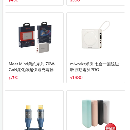
$
$
Meet Mind簡約系列 70W-
miworks米沃 七合一無線磁
GaN氮化鎵超快速充電器
吸行動電源PRO
790
1980
$
$