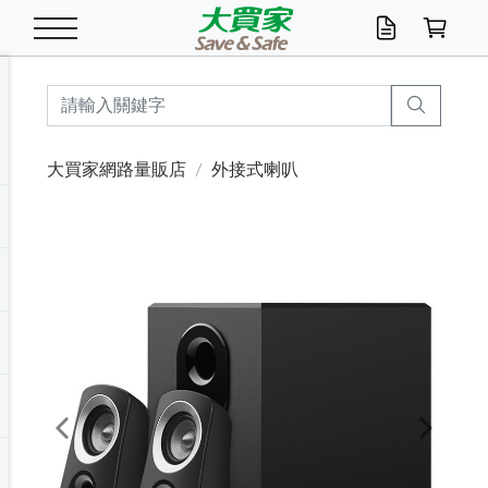
米/五穀/濃湯
休閒零嘴
養生保健/常備品
沐浴乳香皂
鍋具/飲水/廚房
衛生紙/濕巾
廚房家電
文具/辦公用品
冷凍免運
米/糙米
食用油
包麵
魚罐
初一十五拜拜懶
餅乾
糖果/蜜餞/果凍
茶飲料
雞精/飲品
奶粉
綠茶
即溶咖啡
沐浴乳
洗髮/護髮
牙 刷
潔顏產品
臉部保養
鍋具/餐具
掃除/清潔用具
寢具/家具
寵物食品
抽取衛生紙/濕巾
洗衣精
廚房/餐具清潔
衛生棉
箱購免運區
料理鍋具
除濕/清淨機
除塵家電
電腦周邊
文具用品
機車/腳踏車百貨
戶外/休閒用品
服飾內著
生鮮食品
食品免運
季節活動
大買家網路量販店
外接式喇叭
油/調味料
美味餅乾
奶粉/穀麥片
美髮造型
掃除用具/照明/五金
衣物清潔
季節家電
汽機車百貨
箱購免運
五穀/南北貨
醬油.油膏.蠔油
碗麵/義大利麵
醬菜/玉米罐
零嘴
糕餅/點心
巧克力
果汁咖啡
機能保健
麥片/玉米片
紅茶
咖啡豆/粉/濾掛
香皂/洗手乳
造型髮品
牙膏/漱口水
卸妝/粉刺調理
面/眼膜
保鮮/微波
洗衣/曬衣用具
收納用品
寵物清潔/百貨
廚房紙巾/平版/
洗衣粉/皂
浴廁/水管清潔
嬰兒尿布
烤箱/微波/電磁爐
風扇/防蚊家電
美容家電
數位週邊
辦公文具/收納
汽車百貨
健身/按摩/瑜珈
配件
調理食品
清潔用品免運
店長推薦
泡麵 / 麵條
糖果/巧克力
特色茶品
口腔清潔
傢飾/收納/衛浴
居家清潔
生活家電
休閒/運動
主題專區
湯類/湯塊
調味用品
麵條/快煮麵/米粉
調理食品
堅果/海苔
洋芋片
碳酸/礦泉水
族群保健
沖調穀粉/隨手包
奶茶/花草茶
可可/糖/奶精
染髮產品
口腔配件
刮鬍用品
身體保養
飲水用具
電池/延長線
衛浴/毛巾
園藝用品
箱購免運區
漂白水/柔軟精
居家清潔/除濕芳
成人紙尿褲
快煮壺/烘碗機
電暖器
家用電器
手機/平板周邊
玩具/擺設小物
測量/護具/其他
男/女/機能包
居家/汽百用品
這夏不怕熱
罐頭調理包
飲料
咖啡/可可
臉部清潔
寵物/園藝
衛生棉/護墊
3C/電腦周邊/OA
服飾/配件
咖哩/沾拌醬/抹醬
箱購專區
肉鬆/肉醬罐
肉乾/豆乾
節日限定伴手禮
保久乳/豆米漿
常備/醫材/口罩
烏龍/普洱茶/其他
開架彩妝/防曬
廚房配件
燈泡/檯燈/照明
地墊/家飾品
日用活動區
箱購免運區
防蚊/殺蟲
咖啡機/果汁調理
辦公用具
球類/運動
戶外/室內鞋
綠意露營生活
開架/身體保養
成人/嬰兒紙尿褲
點心罐
機能飲料
▶保健品牌推薦
黑糖桂圓/蜂蜜醋
修繕/五金/祭祀
Previous
Next
箱購飲料