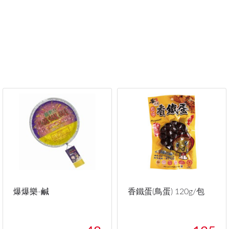
爆爆樂-鹹
香鐵蛋(鳥蛋) 120g/包