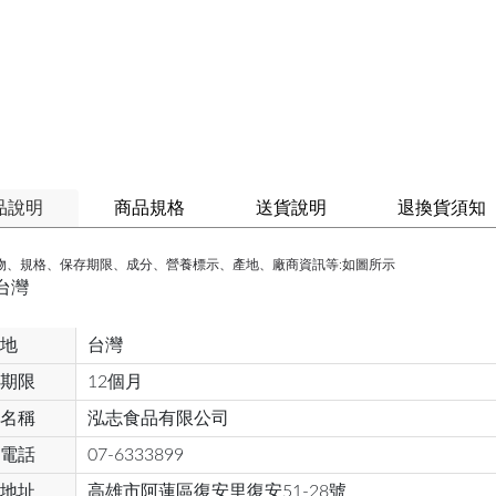
品說明
商品規格
送貨說明
退換貨須知
物、規格、保存期限、成分、營養標示、產地、廠商資訊等:如圖所示
台灣
地
台灣
期限
12個月
名稱
泓志食品有限公司
電話
07-6333899
地址
高雄市阿蓮區復安里復安51-28號