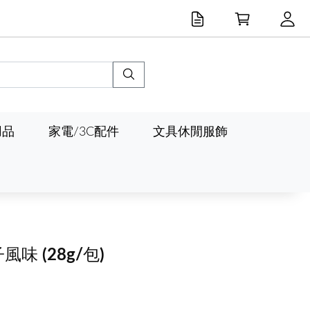
用品
家電/3C配件
文具休閒服飾
子風味
(28g/包)