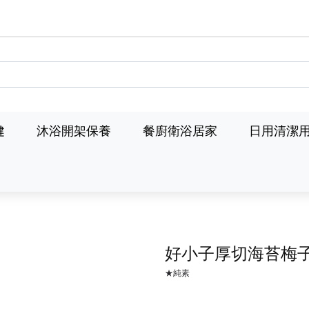
健
沐浴開架保養
餐廚衛浴居家
日用清潔
好小子厚切海苔梅
★純素