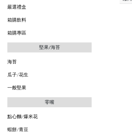
嚴選禮盒
箱購飲料
箱購專區
堅果/海苔
海苔
瓜子/花生
一般堅果
零嘴
點心麵/爆米花
蝦餅/青豆