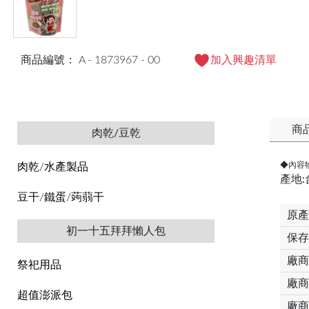
商品編號： A - 1873967 - 00
加入興趣清單
商
肉乾/豆乾
◆內容
肉乾/水產製品
產地:
豆干/鐵蛋/蒟蒻干
原產
初一十五拜拜懶人包
保存
廠商
祭祀用品
廠商
超值澎派包
廠商