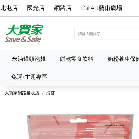
北屯店
國光店
網路店
DaliArt藝術廣場
米油罐頭泡麵
餅乾零食飲料
奶粉養生保
免運/主題專區
大買家網路量販店
海苔