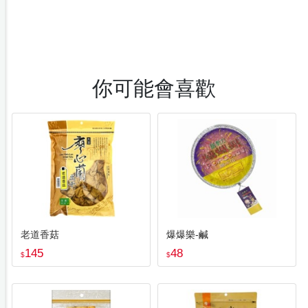
你可能會喜歡
老道香菇
爆爆樂-鹹
145
48
$
$