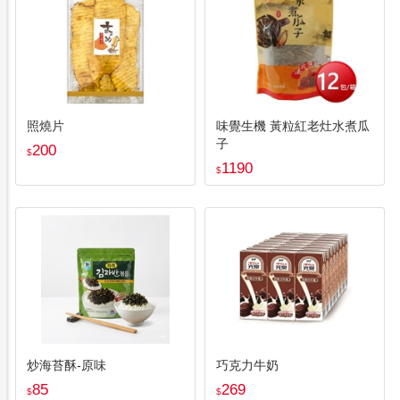
照燒片
味覺生機 黃粒紅老灶水煮瓜
子
200
$
1190
$
炒海苔酥-原味
巧克力牛奶
85
269
$
$