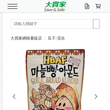
米/五穀/濃湯
休閒零嘴
養生保健/常備品
沐浴乳香皂
鍋具/飲水/廚房
衛生紙/濕巾
廚房家電
文具/辦公用品
冷凍免運
米/糙米
食用油
包麵
魚罐
初一十五拜拜懶
餅乾
糖果/蜜餞/果凍
茶飲料
雞精/飲品
奶粉
綠茶
即溶咖啡
沐浴乳
洗髮/護髮
牙 刷
潔顏產品
臉部保養
鍋具/餐具
掃除/清潔用具
寢具/家具
寵物食品
抽取衛生紙/濕巾
洗衣精
廚房/餐具清潔
衛生棉
箱購免運區
料理鍋具
除濕/清淨機
除塵家電
電腦周邊
文具用品
機車/腳踏車百貨
戶外/休閒用品
服飾內著
生鮮食品
食品免運
季節活動
大買家網路量販店
瓜子/花生
油/調味料
美味餅乾
奶粉/穀麥片
美髮造型
掃除用具/照明/五金
衣物清潔
季節家電
汽機車百貨
箱購免運
五穀/南北貨
醬油.油膏.蠔油
碗麵/義大利麵
醬菜/玉米罐
零嘴
糕餅/點心
巧克力
果汁咖啡
機能保健
麥片/玉米片
紅茶
咖啡豆/粉/濾掛
香皂/洗手乳
造型髮品
牙膏/漱口水
卸妝/粉刺調理
面/眼膜
保鮮/微波
洗衣/曬衣用具
收納用品
寵物清潔/百貨
廚房紙巾/平版/
洗衣粉/皂
浴廁/水管清潔
嬰兒尿布
烤箱/微波/電磁爐
風扇/防蚊家電
美容家電
數位週邊
辦公文具/收納
汽車百貨
健身/按摩/瑜珈
配件
調理食品
清潔用品免運
店長推薦
泡麵 / 麵條
糖果/巧克力
特色茶品
口腔清潔
傢飾/收納/衛浴
居家清潔
生活家電
休閒/運動
主題專區
湯類/湯塊
調味用品
麵條/快煮麵/米粉
調理食品
堅果/海苔
洋芋片
碳酸/礦泉水
族群保健
沖調穀粉/隨手包
奶茶/花草茶
可可/糖/奶精
染髮產品
口腔配件
刮鬍用品
身體保養
飲水用具
電池/延長線
衛浴/毛巾
園藝用品
箱購免運區
漂白水/柔軟精
居家清潔/除濕芳
成人紙尿褲
快煮壺/烘碗機
電暖器
家用電器
手機/平板周邊
玩具/擺設小物
測量/護具/其他
男/女/機能包
居家/汽百用品
這夏不怕熱
罐頭調理包
飲料
咖啡/可可
臉部清潔
寵物/園藝
衛生棉/護墊
3C/電腦周邊/OA
服飾/配件
咖哩/沾拌醬/抹醬
箱購專區
肉鬆/肉醬罐
肉乾/豆乾
節日限定伴手禮
保久乳/豆米漿
常備/醫材/口罩
烏龍/普洱茶/其他
開架彩妝/防曬
廚房配件
燈泡/檯燈/照明
地墊/家飾品
日用活動區
箱購免運區
防蚊/殺蟲
咖啡機/果汁調理
辦公用具
球類/運動
戶外/室內鞋
綠意露營生活
開架/身體保養
成人/嬰兒紙尿褲
點心罐
機能飲料
▶保健品牌推薦
黑糖桂圓/蜂蜜醋
修繕/五金/祭祀
Previous
Next
箱購飲料