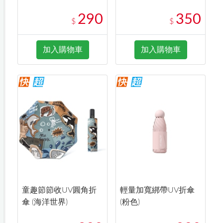
290
350
$
$
加入購物車
加入購物車
童趣節節收UV圓角折
輕量加寬綁帶UV折傘
傘 (海洋世界)
(粉色)