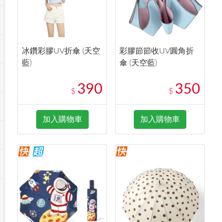
冰鑽彩膠UV折傘 (天空
彩膠節節收UV圓角折
藍)
傘 (天空藍)
390
350
$
$
加入購物車
加入購物車