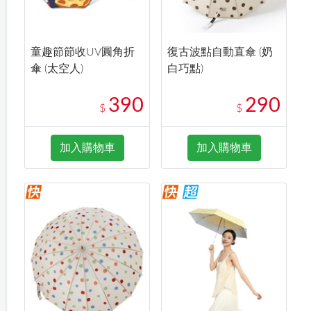
童趣節節收UV圓角折
復古波點自動直傘 (奶
傘 (太空人)
白巧點)
390
290
$
$
加入購物車
加入購物車