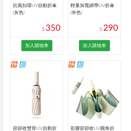
抗風扣環UV自動折傘
輕量加寬綁帶UV折傘
(灰色)
(米色)
350
290
$
$
加入購物車
加入購物車
節節收雙骨UV自動折
彩膠節節收UV圓角折