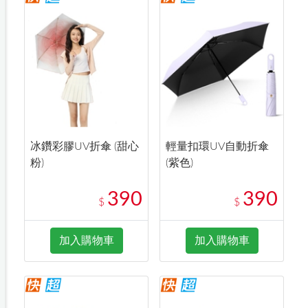
冰鑽彩膠UV折傘 (甜心
輕量扣環UV自動折傘
粉)
(紫色)
390
390
$
$
加入購物車
加入購物車