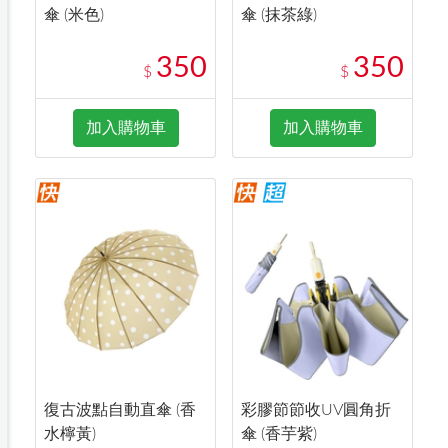
傘 (米色)
傘 (抹茶綠)
350
350
$
$
加入購物車
加入購物車
復古波點自動直傘 (香
彩膠節節收UV圓角折
水檸黃)
傘 (香芋紫)