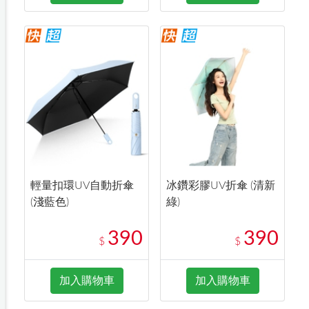
輕量扣環UV自動折傘
冰鑽彩膠UV折傘 (清新
(淺藍色)
綠)
390
390
$
$
加入購物車
加入購物車