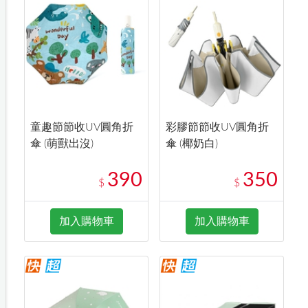
童趣節節收UV圓角折
彩膠節節收UV圓角折
傘 (萌獸出沒)
傘 (椰奶白)
390
350
$
$
加入購物車
加入購物車