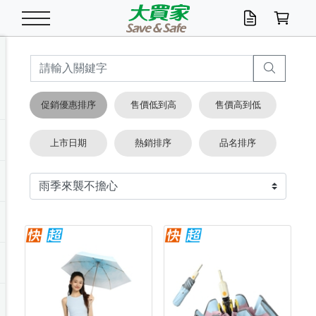
米/五穀/濃湯
休閒零嘴
養生保健/常備品
沐浴乳香皂
鍋具/飲水/廚房
衛生紙/濕巾
廚房家電
文具/辦公用品
冷凍免運
米/糙米
食用油
包麵
魚罐
初一十五拜拜懶
餅乾
糖果/蜜餞/果凍
茶飲料
雞精/飲品
奶粉
綠茶
即溶咖啡
沐浴乳
洗髮/護髮
牙 刷
潔顏產品
臉部保養
鍋具/餐具
掃除/清潔用具
寢具/家具
寵物食品
抽取衛生紙/濕巾
洗衣精
廚房/餐具清潔
衛生棉
箱購免運區
料理鍋具
除濕/清淨機
除塵家電
電腦周邊
文具用品
機車/腳踏車百貨
戶外/休閒用品
服飾內著
生鮮食品
食品免運
季節活動
促銷優惠排序
售價低到高
售價高到低
油/調味料
美味餅乾
奶粉/穀麥片
美髮造型
掃除用具/照明/五金
衣物清潔
季節家電
汽機車百貨
箱購免運
五穀/南北貨
醬油.油膏.蠔油
碗麵/義大利麵
醬菜/玉米罐
零嘴
糕餅/點心
巧克力
果汁咖啡
機能保健
麥片/玉米片
紅茶
咖啡豆/粉/濾掛
香皂/洗手乳
造型髮品
牙膏/漱口水
卸妝/粉刺調理
面/眼膜
保鮮/微波
洗衣/曬衣用具
收納用品
寵物清潔/百貨
廚房紙巾/平版/
洗衣粉/皂
浴廁/水管清潔
嬰兒尿布
烤箱/微波/電磁爐
風扇/防蚊家電
美容家電
數位週邊
辦公文具/收納
汽車百貨
健身/按摩/瑜珈
配件
調理食品
清潔用品免運
店長推薦
上市日期
熱銷排序
品名排序
泡麵 / 麵條
糖果/巧克力
特色茶品
口腔清潔
傢飾/收納/衛浴
居家清潔
生活家電
休閒/運動
主題專區
湯類/湯塊
調味用品
麵條/快煮麵/米粉
調理食品
堅果/海苔
洋芋片
碳酸/礦泉水
族群保健
沖調穀粉/隨手包
奶茶/花草茶
可可/糖/奶精
染髮產品
口腔配件
刮鬍用品
身體保養
飲水用具
電池/延長線
衛浴/毛巾
園藝用品
箱購免運區
漂白水/柔軟精
居家清潔/除濕芳
成人紙尿褲
快煮壺/烘碗機
電暖器
家用電器
手機/平板周邊
玩具/擺設小物
測量/護具/其他
男/女/機能包
居家/汽百用品
這夏不怕熱
罐頭調理包
飲料
咖啡/可可
臉部清潔
寵物/園藝
衛生棉/護墊
3C/電腦周邊/OA
服飾/配件
咖哩/沾拌醬/抹醬
箱購專區
肉鬆/肉醬罐
肉乾/豆乾
節日限定伴手禮
保久乳/豆米漿
常備/醫材/口罩
烏龍/普洱茶/其他
開架彩妝/防曬
廚房配件
燈泡/檯燈/照明
地墊/家飾品
日用活動區
箱購免運區
防蚊/殺蟲
咖啡機/果汁調理
辦公用具
球類/運動
戶外/室內鞋
綠意露營生活
開架/身體保養
成人/嬰兒紙尿褲
點心罐
機能飲料
▶保健品牌推薦
黑糖桂圓/蜂蜜醋
修繕/五金/祭祀
箱購飲料