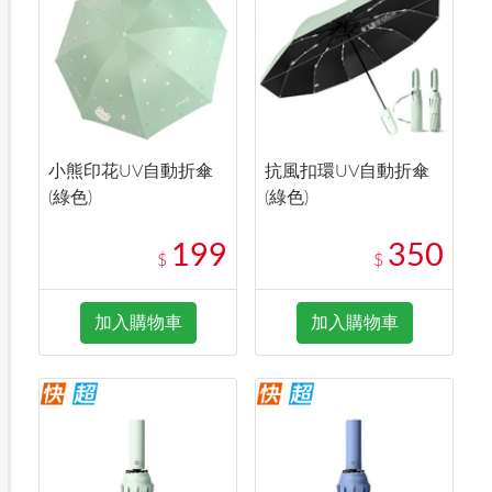
小熊印花UV自動折傘
抗風扣環UV自動折傘
(綠色)
(綠色)
199
350
$
$
加入購物車
加入購物車