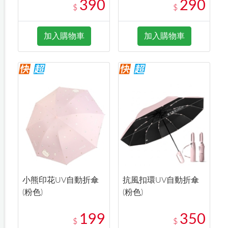
390
290
$
$
加入購物車
加入購物車
小熊印花UV自動折傘
抗風扣環UV自動折傘
(粉色)
(粉色)
199
350
$
$