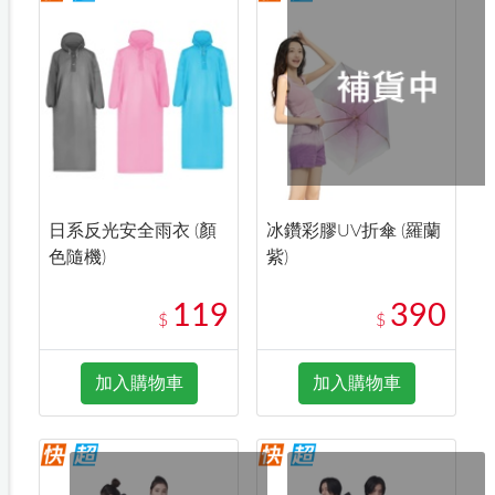
日系反光安全雨衣 (顏
冰鑽彩膠UV折傘 (羅蘭
色隨機)
紫)
119
390
$
$
加入購物車
加入購物車