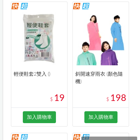
輕便鞋套2雙入 ()
斜開速穿雨衣 (顏色隨
機)
19
198
$
$
加入購物車
加入購物車