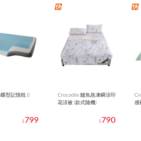
蝶型記憶枕 ()
Crocodile 鱷魚急凍瞬涼印
Cr
花涼被 (款式隨機)
感
799
790
$
$