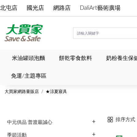
北屯店
國光店
網路店
DaliArt藝術廣場
米油罐頭泡麵
餅乾零食飲料
奶粉養生保
免運/主題專區
大買家網路量販店
★涼夏寢具
排序方式
中元供品 普渡最誠心
季節活動