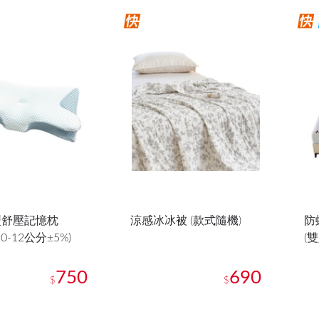
型舒壓記憶枕
涼感冰冰被 (款式隨機)
防
*10-12公分±5%)
(
750
690
$
$