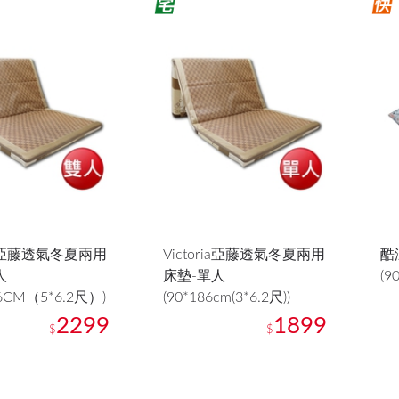
ria亞藤透氣冬夏兩用
Victoria亞藤透氣冬夏兩用
酷
人
床墊-單人
(9
86CM（5*6.2尺）)
(90*186cm(3*6.2尺))
2299
1899
$
$