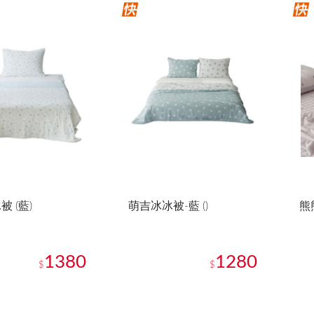
 (藍)
萌吉冰冰被-藍 ()
熊
1380
1280
$
$