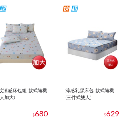
蚊涼感床包組-款式隨機
涼感乳膠床包-款式隨機
雙人加大)
(三件式雙人)
680
629
$
$