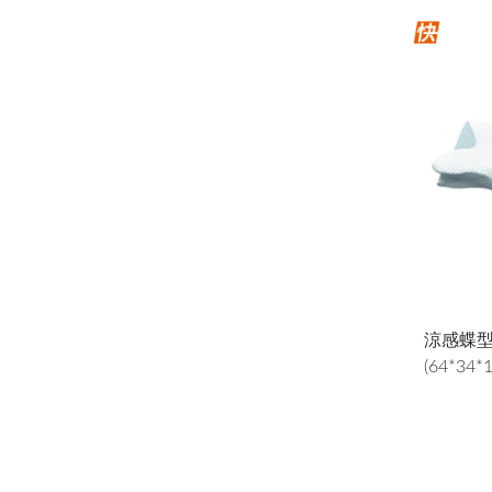
涼感蝶
(64*34