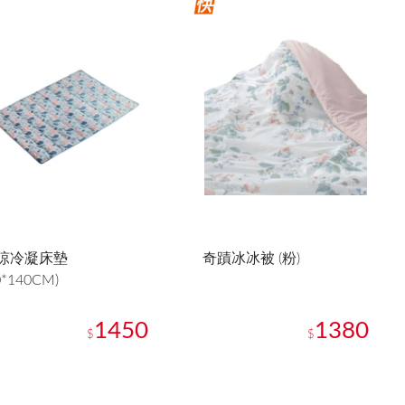
涼冷凝床墊
奇蹟冰冰被 (粉)
0*140CM)
1450
1380
$
$