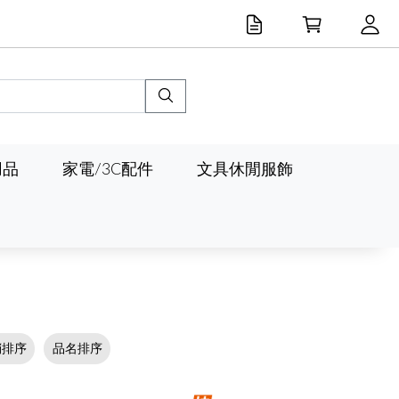
用品
家電/3C配件
文具休閒服飾
銷排序
品名排序