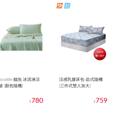
ocodile 鱷魚 冰淇淋涼
涼感乳膠床包-款式隨機
被 (顏色隨機)
(三件式雙人加大)
780
759
$
$