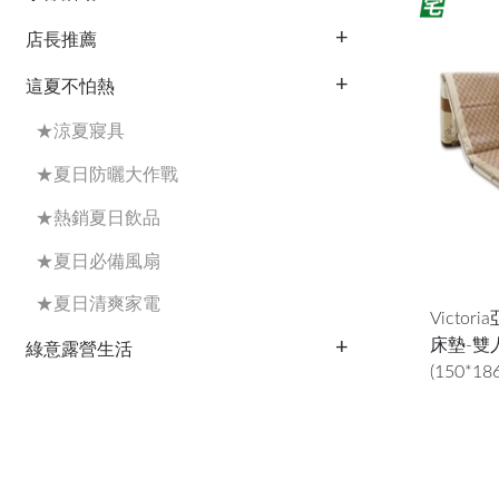
店長推薦
這夏不怕熱
★涼夏寢具
★夏日防曬大作戰
★熱銷夏日飲品
★夏日必備風扇
★夏日清爽家電
Victo
床墊-雙
綠意露營生活
(150*1