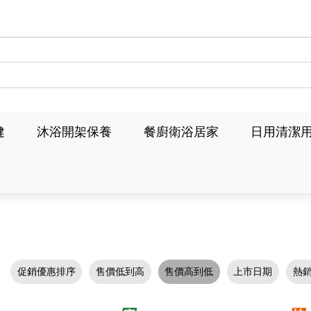
健
沐浴開架保養
餐廚衛浴居家
日用清潔
促銷優惠排序
售價低到高
售價高到低
上市日期
熱