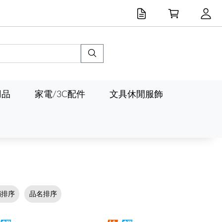
用品
家電/3C配件
文具休閒服飾
銷排序
品名排序