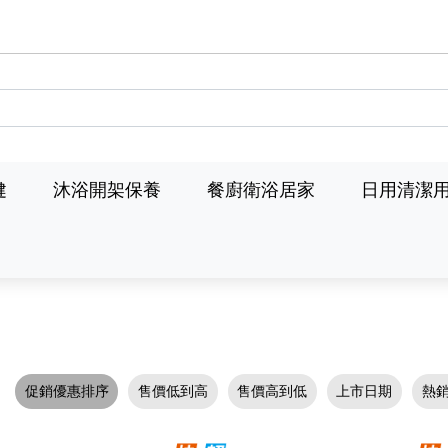
健
沐浴開架保養
餐廚衛浴居家
日用清潔
促銷優惠排序
售價低到高
售價高到低
上市日期
熱