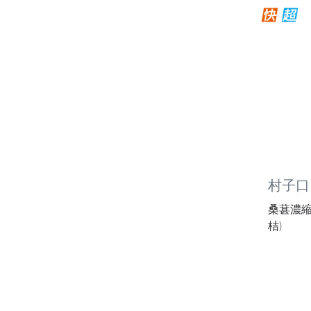
村子口
桑葚濃縮果
桔)