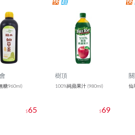
會
樹頂
關
無糖960ml)
100%純蘋果汁 (980ml)
仙草
65
69
$
$