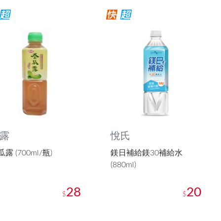
露
悅氏
露 (700ml/瓶)
鎂日補給鎂30補給水
(880ml)
28
20
$
$