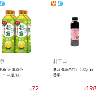
泉
村子口
泡茶-朝露綠茶
桑葚濃縮果粒汁600g (百
85mlx4瓶/組)
香果)
72
198
$
$