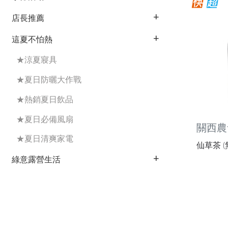
店長推薦
這夏不怕熱
★涼夏寢具
★夏日防曬大作戰
★熱銷夏日飲品
★夏日必備風扇
關西農
★夏日清爽家電
仙草茶 (
綠意露營生活