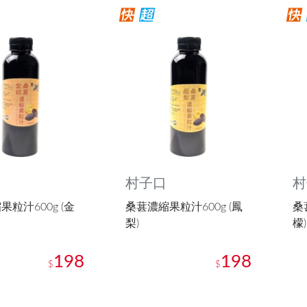
村子口
村
粒汁600g (金
桑葚濃縮果粒汁600g (鳳
桑
梨)
檬)
198
198
$
$