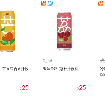
紅牌
光
 (芒果綜合果汁飲
調味飲料 (荔枝汁飲料)
冷
(5
25
25
$
$