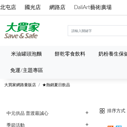
北屯店
國光店
網路店
DaliArt藝術廣場
米油罐頭泡麵
餅乾零食飲料
奶粉養生保
免運/主題專區
大買家網路量販店
★熱銷夏日飲品
排序方式
中元供品 普渡最誠心
季節活動