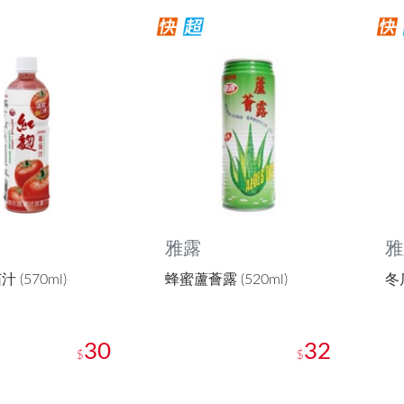
雅露
雅
 (570ml)
蜂蜜蘆薈露 (520ml)
冬瓜
30
32
$
$