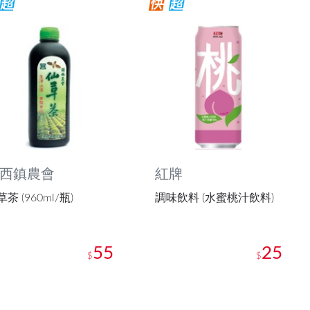
西鎮農會
紅牌
茶 (960ml/瓶)
調味飲料 (水蜜桃汁飲料)
55
25
$
$