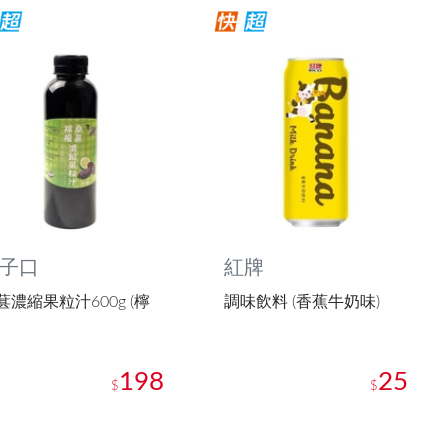
子口
紅牌
葚濃縮果粒汁600g (檸
調味飲料 (香蕉牛奶味)
198
25
$
$