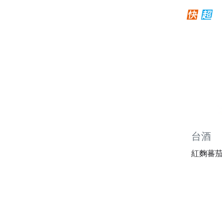
台酒
紅麴蕃茄汁