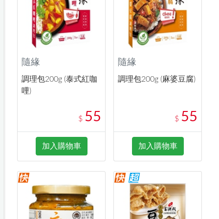
隨緣
隨緣
調理包200g (泰式紅咖
調理包200g (麻婆豆腐)
哩)
55
55
$
$
加入購物車
加入購物車