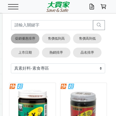
米/五穀/濃湯
休閒零嘴
養生保健/常備品
沐浴乳香皂
鍋具/飲水/廚房
衛生紙/濕巾
廚房家電
文具/辦公用品
冷凍免運
米/糙米
食用油
包麵
魚罐
初一十五拜拜懶
餅乾
糖果/蜜餞/果凍
茶飲料
雞精/飲品
奶粉
綠茶
即溶咖啡
沐浴乳
洗髮/護髮
牙 刷
潔顏產品
臉部保養
鍋具/餐具
掃除/清潔用具
寢具/家具
寵物食品
抽取衛生紙/濕巾
洗衣精
廚房/餐具清潔
衛生棉
箱購免運區
料理鍋具
除濕/清淨機
除塵家電
電腦周邊
文具用品
機車/腳踏車百貨
戶外/休閒用品
服飾內著
生鮮食品
食品免運
季節活動
促銷優惠排序
售價低到高
售價高到低
油/調味料
美味餅乾
奶粉/穀麥片
美髮造型
掃除用具/照明/五金
衣物清潔
季節家電
汽機車百貨
箱購免運
五穀/南北貨
醬油.油膏.蠔油
碗麵/義大利麵
醬菜/玉米罐
零嘴
糕餅/點心
巧克力
果汁咖啡
機能保健
麥片/玉米片
紅茶
咖啡豆/粉/濾掛
香皂/洗手乳
造型髮品
牙膏/漱口水
卸妝/粉刺調理
面/眼膜
保鮮/微波
洗衣/曬衣用具
收納用品
寵物清潔/百貨
廚房紙巾/平版/
洗衣粉/皂
浴廁/水管清潔
嬰兒尿布
烤箱/微波/電磁爐
風扇/防蚊家電
美容家電
數位週邊
辦公文具/收納
汽車百貨
健身/按摩/瑜珈
配件
調理食品
清潔用品免運
店長推薦
上市日期
熱銷排序
品名排序
泡麵 / 麵條
糖果/巧克力
特色茶品
口腔清潔
傢飾/收納/衛浴
居家清潔
生活家電
休閒/運動
主題專區
湯類/湯塊
調味用品
麵條/快煮麵/米粉
調理食品
堅果/海苔
洋芋片
碳酸/礦泉水
族群保健
沖調穀粉/隨手包
奶茶/花草茶
可可/糖/奶精
染髮產品
口腔配件
刮鬍用品
身體保養
飲水用具
電池/延長線
衛浴/毛巾
園藝用品
箱購免運區
漂白水/柔軟精
居家清潔/除濕芳
成人紙尿褲
快煮壺/烘碗機
電暖器
家用電器
手機/平板周邊
玩具/擺設小物
測量/護具/其他
男/女/機能包
居家/汽百用品
這夏不怕熱
罐頭調理包
飲料
咖啡/可可
臉部清潔
寵物/園藝
衛生棉/護墊
3C/電腦周邊/OA
服飾/配件
咖哩/沾拌醬/抹醬
箱購專區
肉鬆/肉醬罐
肉乾/豆乾
節日限定伴手禮
保久乳/豆米漿
常備/醫材/口罩
烏龍/普洱茶/其他
開架彩妝/防曬
廚房配件
燈泡/檯燈/照明
地墊/家飾品
日用活動區
箱購免運區
防蚊/殺蟲
咖啡機/果汁調理
辦公用具
球類/運動
戶外/室內鞋
綠意露營生活
開架/身體保養
成人/嬰兒紙尿褲
點心罐
機能飲料
▶保健品牌推薦
黑糖桂圓/蜂蜜醋
修繕/五金/祭祀
箱購飲料