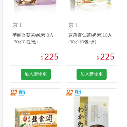
京工
京工
芋頭香菇粥(純素)8入
蓮藕杏仁茶(奶素)10入
(30g*8包/盒)
(30g*10包/盒)
225
225
$
$
加入購物車
加入購物車