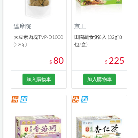
達摩院
京工
大豆素肉塊TVP-D1000
田園蔬食粥8入 (32g*8
(220g)
包/盒)
80
225
$
$
加入購物車
加入購物車