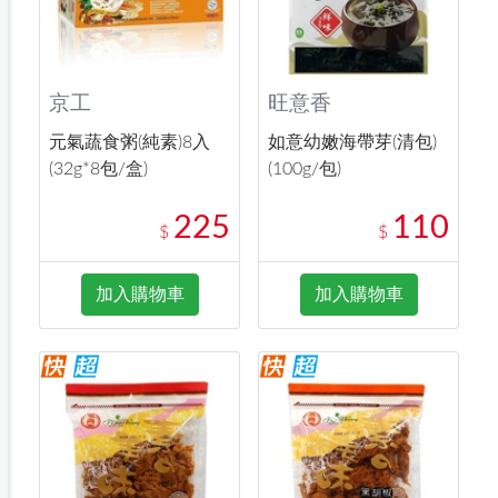
京工
旺意香
元氣蔬食粥(純素)8入
如意幼嫩海帶芽(清包)
(32g*8包/盒)
(100g/包)
225
110
$
$
加入購物車
加入購物車