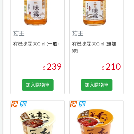
菇王
菇王
有機味霖300ml (一般)
有機味霖300ml (無加
糖)
239
210
$
$
加入購物車
加入購物車