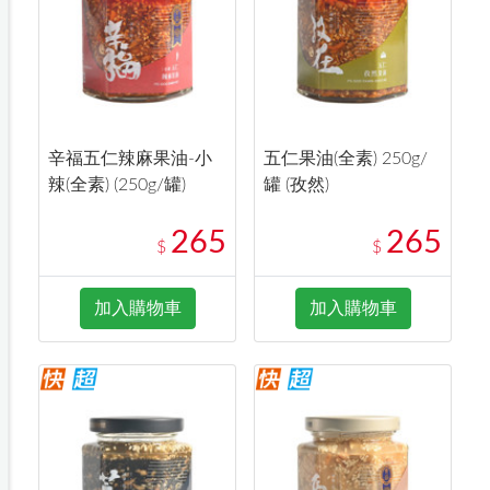
辛福五仁辣麻果油-小
五仁果油(全素) 250g/
辣(全素) (250g/罐)
罐 (孜然)
265
265
$
$
加入購物車
加入購物車