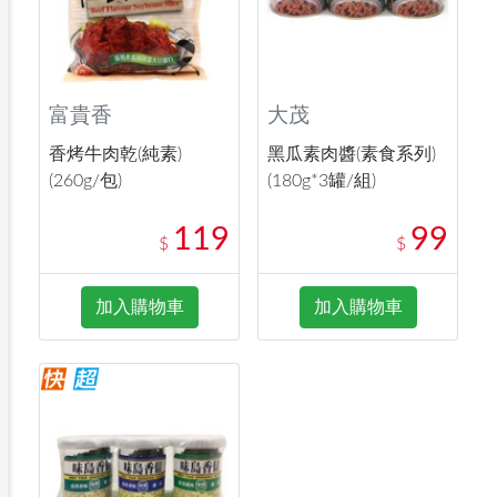
富貴香
大茂
香烤牛肉乾(純素)
黑瓜素肉醬(素食系列)
(260g/包)
(180g*3罐/組)
119
99
$
$
加入購物車
加入購物車