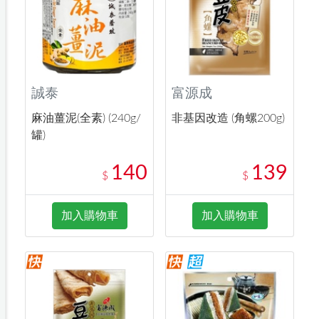
誠泰
富源成
麻油薑泥(全素) (240g/
非基因改造 (角螺200g)
罐)
140
139
$
$
加入購物車
加入購物車