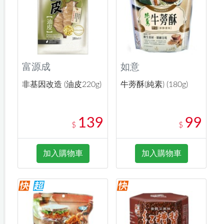
富源成
如意
非基因改造 (油皮220g)
牛蒡酥(純素) (180g)
139
99
$
$
加入購物車
加入購物車