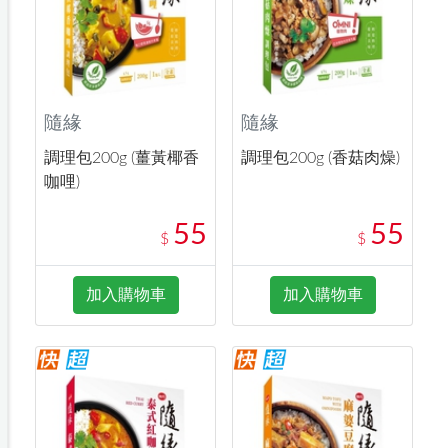
隨緣
隨緣
調理包200g (薑黃椰香
調理包200g (香菇肉燥)
咖哩)
55
55
$
$
加入購物車
加入購物車