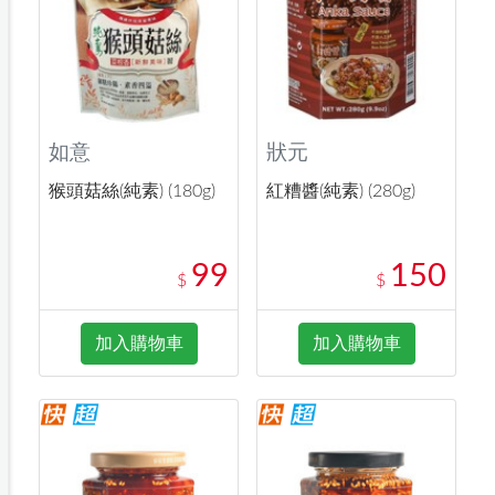
如意
狀元
猴頭菇絲(純素) (180g)
紅糟醬(純素) (280g)
99
150
$
$
加入購物車
加入購物車