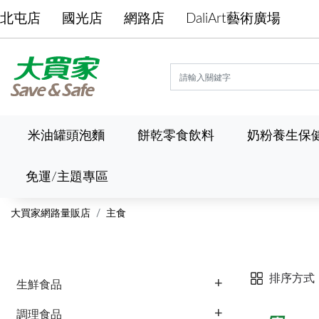
北屯店
國光店
網路店
DaliArt藝術廣場
米油罐頭泡麵
餅乾零食飲料
奶粉養生保
免運/主題專區
大買家網路量販店
主食
排序方式
生鮮食品
調理食品