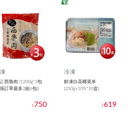
凍
冷凍
 西魯肉 (1200g*3包
鮮凍白花椰菜米
一張訂單最多2組6包))
(250g±10%*10盒)
750
619
$
$