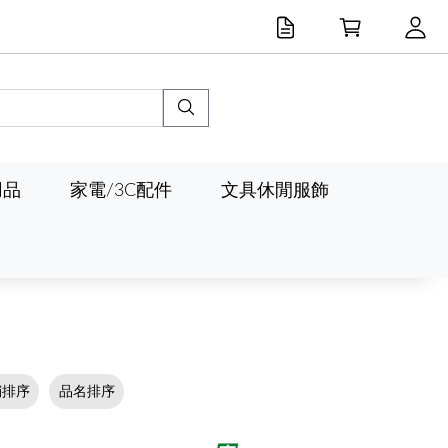
用品
家電/3C配件
文具休閒服飾
銷排序
品名排序