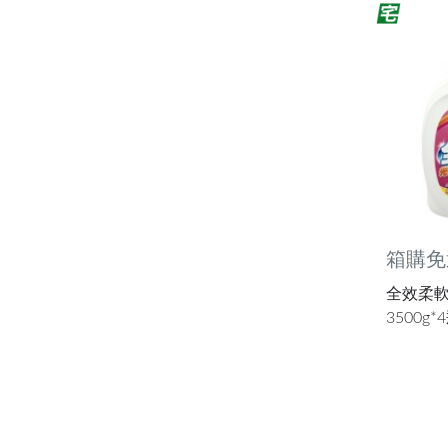
箱購免
全效柔軟
3500g*