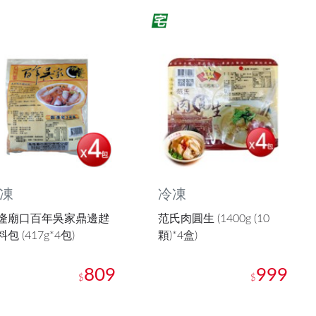
凍
冷凍
隆廟口百年吳家鼎邊趖
范氏肉圓生 (1400g (10
包 (417g*4包)
顆)*4盒)
809
999
$
$