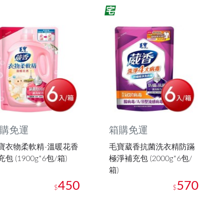
購免運
箱購免運
寶衣物柔軟精-溫暖花香
毛寶葳香抗菌洗衣精防蹣
包 (1900g*6包/箱)
極淨補充包 (2000g*6包/
箱)
450
570
$
$