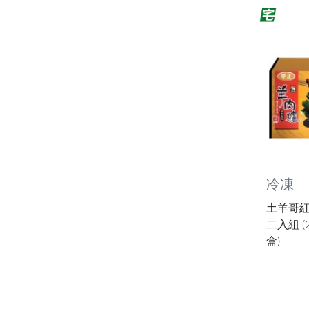
冷凍
土羊哥紅
二入組 (2
盒)