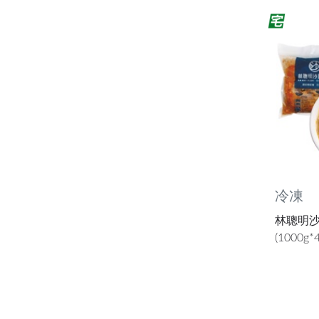
冷凍
林聰明
(1000g*