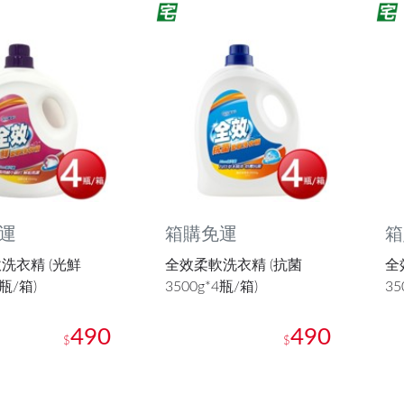
運
箱購免運
箱
洗衣精 (光鮮
全效柔軟洗衣精 (抗菌
全
4瓶/箱)
3500g*4瓶/箱)
35
490
490
$
$