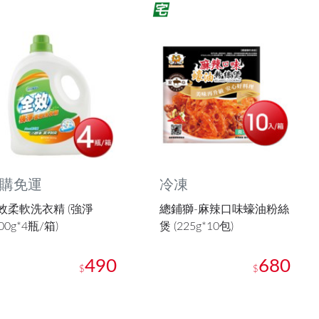
購免運
冷凍
效柔軟洗衣精 (強淨
總鋪獅-麻辣口味蠔油粉絲
00g*4瓶/箱)
煲 (225g*10包)
490
680
$
$