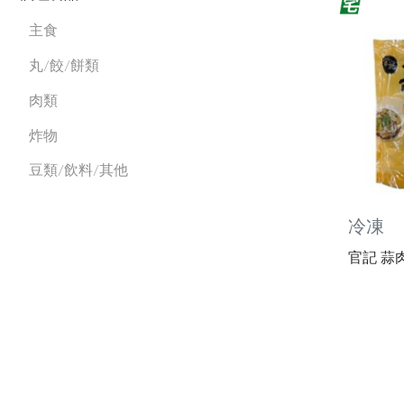
主食
丸/餃/餅類
肉類
炸物
豆類/飲料/其他
冷凍
官記 蒜肉羹