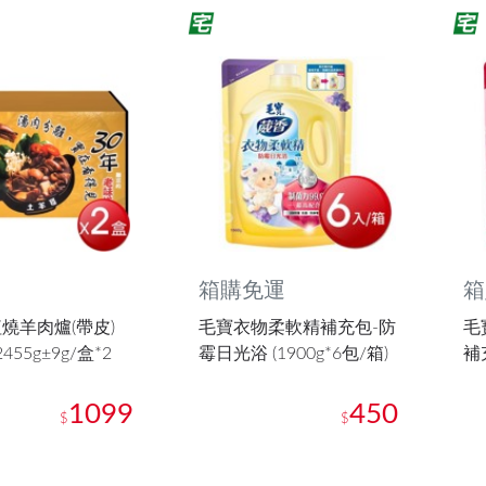
箱購免運
箱
燒羊肉爐(帶皮)
毛寶衣物柔軟精補充包-防
毛
455g±9g/盒*2
霉日光浴 (1900g*6包/箱)
補充
1099
450
$
$