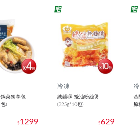
冷凍
冷
沙鍋菜獨享包
總鋪獅-蠔油粉絲煲
基
4包)
(225g*10包)
原料
1299
629
$
$