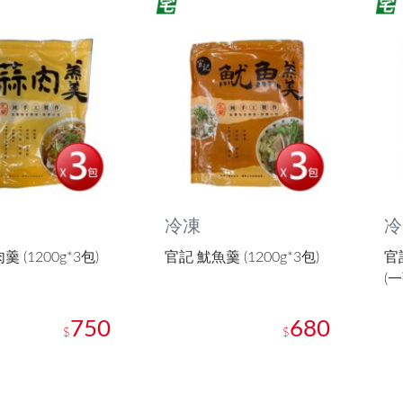
冷凍
冷
 (1200g*3包)
官記 魷魚羹 (1200g*3包)
官記
(
750
680
$
$