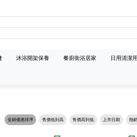
健
沐浴開架保養
餐廚衛浴居家
日用清潔
促銷優惠排序
售價低到高
售價高到低
上市日期
熱