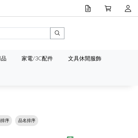
用品
家電/3C配件
文具休閒服飾
銷排序
品名排序