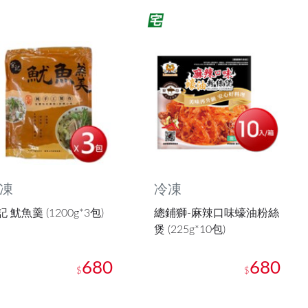
凍
冷凍
 魷魚羹 (1200g*3包)
總鋪獅-麻辣口味蠔油粉絲
煲 (225g*10包)
680
680
$
$