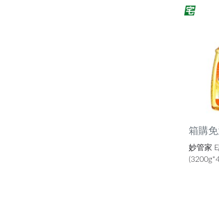
箱購免
妙管家 
(3200g