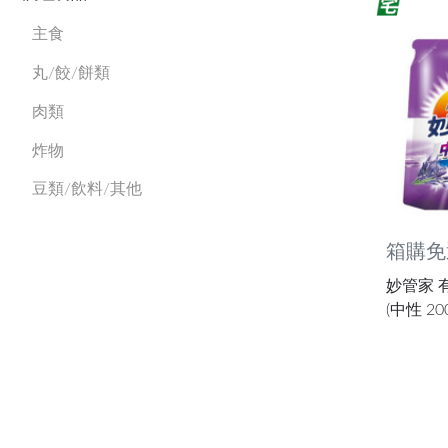
主食
丸/餃/餅類
肉類
炸物
豆類/飲料/其他
箱購免
妙管家 
(中性 20