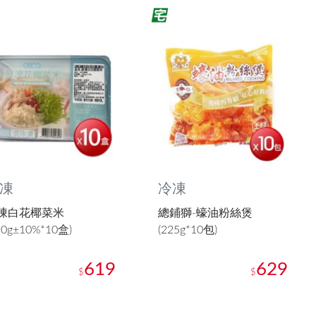
凍
冷凍
凍白花椰菜米
總鋪獅-蠔油粉絲煲
50g±10%*10盒)
(225g*10包)
619
629
$
$