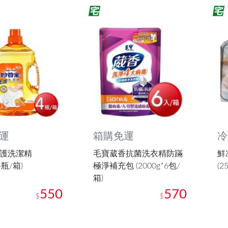
運
箱購免運
冷
E護洗潔精
毛寶葳香抗菌洗衣精防蹣
鮮
*4瓶/箱)
極淨補充包 (2000g*6包/
(2
箱)
550
570
$
$