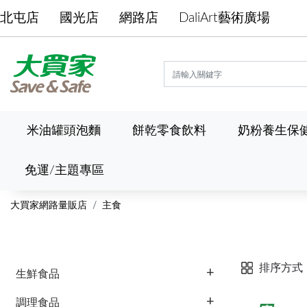
北屯店
國光店
網路店
DaliArt藝術廣場
米油罐頭泡麵
餅乾零食飲料
奶粉養生保
免運/主題專區
大買家網路量販店
主食
排序方式
生鮮食品
調理食品