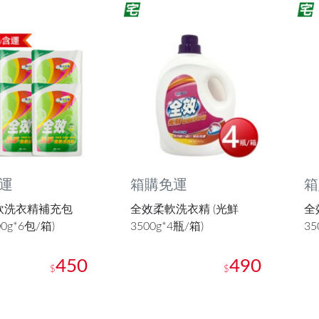
運
箱購免運
箱
軟洗衣精補充包
全效柔軟洗衣精 (光鮮
全
0g*6包/箱)
3500g*4瓶/箱)
35
450
490
$
$