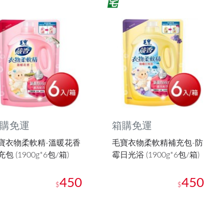
購免運
箱購免運
寶衣物柔軟精-溫暖花香
毛寶衣物柔軟精補充包-防
包 (1900g*6包/箱)
霉日光浴 (1900g*6包/箱)
450
450
$
$