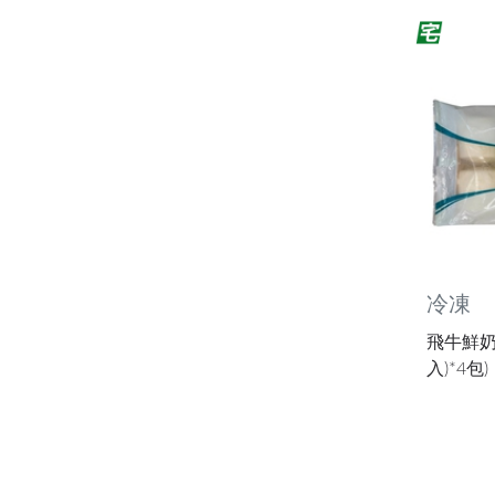
冷凍
飛牛鮮奶饅
入)*4包)