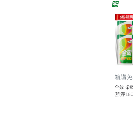
箱購免
全效 柔
(強淨180