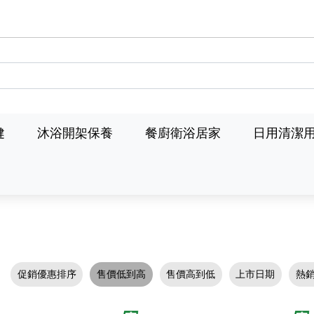
健
沐浴開架保養
餐廚衛浴居家
日用清潔
促銷優惠排序
售價低到高
售價高到低
上市日期
熱