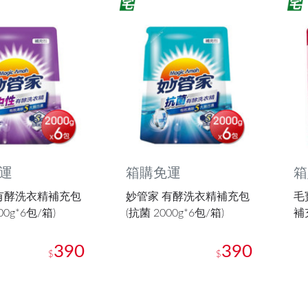
運
箱購免運
箱
有酵洗衣精補充包
妙管家 有酵洗衣精補充包
毛
00g*6包/箱)
(抗菌 2000g*6包/箱)
補充
390
390
$
$