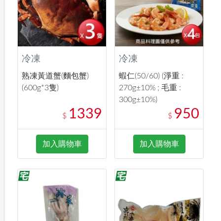
冷凍
冷凍
熟凍黃道蟹(麵包蟹)
蝦仁(50/60) (淨重 :
(600g*3隻)
270g±10% ; 毛重 :
300g±10%)
1339
950
$
$
加入購物車
加入購物車