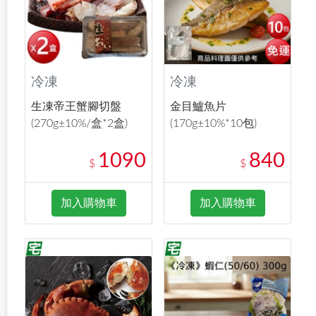
冷凍
冷凍
生凍帝王蟹腳切盤
金目鱸魚片
(270g±10%/盒*2盒)
(170g±10%*10包)
1090
840
$
$
加入購物車
加入購物車