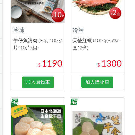
冷凍
冷凍
午仔魚清肉 (80g-100g/
天使紅蝦 (1000g±5%/
片*10片/組)
盒*2盒)
1190
1300
$
$
加入購物車
加入購物車