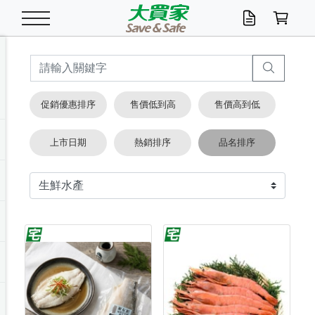
米/五穀/濃湯
休閒零嘴
養生保健/常備品
沐浴乳香皂
鍋具/飲水/廚房
衛生紙/濕巾
廚房家電
文具/辦公用品
冷凍免運
米/糙米
食用油
包麵
魚罐
初一十五拜拜懶
餅乾
糖果/蜜餞/果凍
茶飲料
雞精/飲品
奶粉
綠茶
即溶咖啡
沐浴乳
洗髮/護髮
牙 刷
潔顏產品
臉部保養
鍋具/餐具
掃除/清潔用具
寢具/家具
寵物食品
抽取衛生紙/濕巾
洗衣精
廚房/餐具清潔
衛生棉
箱購免運區
料理鍋具
除濕/清淨機
除塵家電
電腦周邊
文具用品
機車/腳踏車百貨
戶外/休閒用品
服飾內著
生鮮食品
食品免運
季節活動
促銷優惠排序
售價低到高
售價高到低
油/調味料
美味餅乾
奶粉/穀麥片
美髮造型
掃除用具/照明/五金
衣物清潔
季節家電
汽機車百貨
箱購免運
五穀/南北貨
醬油.油膏.蠔油
碗麵/義大利麵
醬菜/玉米罐
零嘴
糕餅/點心
巧克力
果汁咖啡
機能保健
麥片/玉米片
紅茶
咖啡豆/粉/濾掛
香皂/洗手乳
造型髮品
牙膏/漱口水
卸妝/粉刺調理
面/眼膜
保鮮/微波
洗衣/曬衣用具
收納用品
寵物清潔/百貨
廚房紙巾/平版/
洗衣粉/皂
浴廁/水管清潔
嬰兒尿布
烤箱/微波/電磁爐
風扇/防蚊家電
美容家電
數位週邊
辦公文具/收納
汽車百貨
健身/按摩/瑜珈
配件
調理食品
清潔用品免運
店長推薦
上市日期
熱銷排序
品名排序
泡麵 / 麵條
糖果/巧克力
特色茶品
口腔清潔
傢飾/收納/衛浴
居家清潔
生活家電
休閒/運動
主題專區
湯類/湯塊
調味用品
麵條/快煮麵/米粉
調理食品
堅果/海苔
洋芋片
碳酸/礦泉水
族群保健
沖調穀粉/隨手包
奶茶/花草茶
可可/糖/奶精
染髮產品
口腔配件
刮鬍用品
身體保養
飲水用具
電池/延長線
衛浴/毛巾
園藝用品
箱購免運區
漂白水/柔軟精
居家清潔/除濕芳
成人紙尿褲
快煮壺/烘碗機
電暖器
家用電器
手機/平板周邊
玩具/擺設小物
測量/護具/其他
男/女/機能包
居家/汽百用品
這夏不怕熱
罐頭調理包
飲料
咖啡/可可
臉部清潔
寵物/園藝
衛生棉/護墊
3C/電腦周邊/OA
服飾/配件
咖哩/沾拌醬/抹醬
箱購專區
肉鬆/肉醬罐
肉乾/豆乾
節日限定伴手禮
保久乳/豆米漿
常備/醫材/口罩
烏龍/普洱茶/其他
開架彩妝/防曬
廚房配件
燈泡/檯燈/照明
地墊/家飾品
日用活動區
箱購免運區
防蚊/殺蟲
咖啡機/果汁調理
辦公用具
球類/運動
戶外/室內鞋
綠意露營生活
開架/身體保養
成人/嬰兒紙尿褲
點心罐
機能飲料
▶保健品牌推薦
黑糖桂圓/蜂蜜醋
修繕/五金/祭祀
箱購飲料