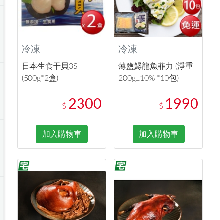
冷凍
冷凍
日本生食干貝3S
薄鹽鱘龍魚菲力 (淨重
(500g*2盒)
200g±10% *10包)
2300
1990
$
$
加入購物車
加入購物車