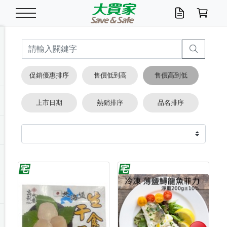
米/五穀/濃湯
休閒零嘴
養生保健/常備品
沐浴乳香皂
鍋具/飲水/廚房
衛生紙/濕巾
廚房家電
文具/辦公用品
冷凍免運
米/糙米
食用油
包麵
魚罐
初一十五拜拜懶
餅乾
糖果/蜜餞/果凍
茶飲料
雞精/飲品
奶粉
綠茶
即溶咖啡
沐浴乳
洗髮/護髮
牙 刷
潔顏產品
臉部保養
鍋具/餐具
掃除/清潔用具
寢具/家具
寵物食品
抽取衛生紙/濕巾
洗衣精
廚房/餐具清潔
衛生棉
箱購免運區
料理鍋具
除濕/清淨機
除塵家電
電腦周邊
文具用品
機車/腳踏車百貨
戶外/休閒用品
服飾內著
生鮮食品
食品免運
季節活動
促銷優惠排序
售價低到高
售價高到低
油/調味料
美味餅乾
奶粉/穀麥片
美髮造型
掃除用具/照明/五金
衣物清潔
季節家電
汽機車百貨
箱購免運
五穀/南北貨
醬油.油膏.蠔油
碗麵/義大利麵
醬菜/玉米罐
零嘴
糕餅/點心
巧克力
果汁咖啡
機能保健
麥片/玉米片
紅茶
咖啡豆/粉/濾掛
香皂/洗手乳
造型髮品
牙膏/漱口水
卸妝/粉刺調理
面/眼膜
保鮮/微波
洗衣/曬衣用具
收納用品
寵物清潔/百貨
廚房紙巾/平版/
洗衣粉/皂
浴廁/水管清潔
嬰兒尿布
烤箱/微波/電磁爐
風扇/防蚊家電
美容家電
數位週邊
辦公文具/收納
汽車百貨
健身/按摩/瑜珈
配件
調理食品
清潔用品免運
店長推薦
上市日期
熱銷排序
品名排序
泡麵 / 麵條
糖果/巧克力
特色茶品
口腔清潔
傢飾/收納/衛浴
居家清潔
生活家電
休閒/運動
主題專區
湯類/湯塊
調味用品
麵條/快煮麵/米粉
調理食品
堅果/海苔
洋芋片
碳酸/礦泉水
族群保健
沖調穀粉/隨手包
奶茶/花草茶
可可/糖/奶精
染髮產品
口腔配件
刮鬍用品
身體保養
飲水用具
電池/延長線
衛浴/毛巾
園藝用品
箱購免運區
漂白水/柔軟精
居家清潔/除濕芳
成人紙尿褲
快煮壺/烘碗機
電暖器
家用電器
手機/平板周邊
玩具/擺設小物
測量/護具/其他
男/女/機能包
居家/汽百用品
這夏不怕熱
罐頭調理包
飲料
咖啡/可可
臉部清潔
寵物/園藝
衛生棉/護墊
3C/電腦周邊/OA
服飾/配件
咖哩/沾拌醬/抹醬
箱購專區
肉鬆/肉醬罐
肉乾/豆乾
節日限定伴手禮
保久乳/豆米漿
常備/醫材/口罩
烏龍/普洱茶/其他
開架彩妝/防曬
廚房配件
燈泡/檯燈/照明
地墊/家飾品
日用活動區
箱購免運區
防蚊/殺蟲
咖啡機/果汁調理
辦公用具
球類/運動
戶外/室內鞋
綠意露營生活
開架/身體保養
成人/嬰兒紙尿褲
點心罐
機能飲料
▶保健品牌推薦
黑糖桂圓/蜂蜜醋
修繕/五金/祭祀
箱購飲料