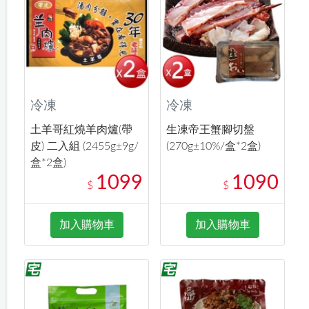
冷凍
冷凍
土羊哥紅燒羊肉爐(帶
生凍帝王蟹腳切盤
皮) 二入組 (2455g±9g/
(270g±10%/盒*2盒)
盒*2盒)
1099
1090
$
$
加入購物車
加入購物車