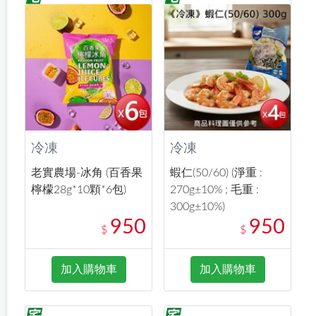
冷凍
冷凍
老實農場-冰角 (百香果
蝦仁(50/60) (淨重 :
檸檬28g*10顆*6包)
270g±10% ; 毛重 :
300g±10%)
950
950
$
$
加入購物車
加入購物車