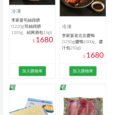
冷凍
李家宴筍絲蹄膀
(1220g(筍絲蹄膀
冷凍
1205g、紹興酒包15g))
李家宴老北京醬鴨
1680
$
(1250g(醬鴨1000g、醬
汁包250g))
1680
$
加入購物車
加入購物車