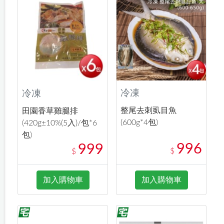
冷凍
冷凍
整尾去刺虱目魚
田園香草雞腿排
(600g*4包)
(420g±10%(5入)/包*6
包)
996
999
$
$
加入購物車
加入購物車