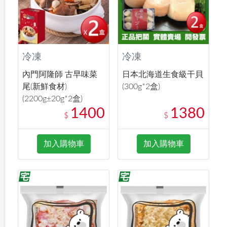
冷凍
冷凍
內門阿隆師 古早味菜
日本北海道生食級干貝
尾(新鮮食材)
(300g*2盒)
(2200g±20g*2盒)
1400
1380
$
$
加入購物車
加入購物車