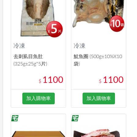
冷凍
冷凍
去刺虱目魚肚
魷魚圈 (500g±10%X10
(325g±25g*5片)
袋)
1100
1100
$
$
加入購物車
加入購物車