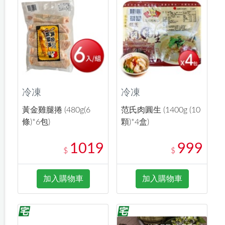
冷凍
冷凍
黃金雞腿捲 (480g(6
范氏肉圓生 (1400g (10
條)*6包)
顆)*4盒)
1019
999
$
$
加入購物車
加入購物車