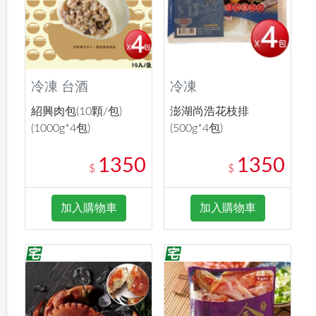
冷凍 台酒
冷凍
紹興肉包(10顆/包)
澎湖尚浩花枝排
(1000g*4包)
(500g*4包)
1350
1350
$
$
加入購物車
加入購物車