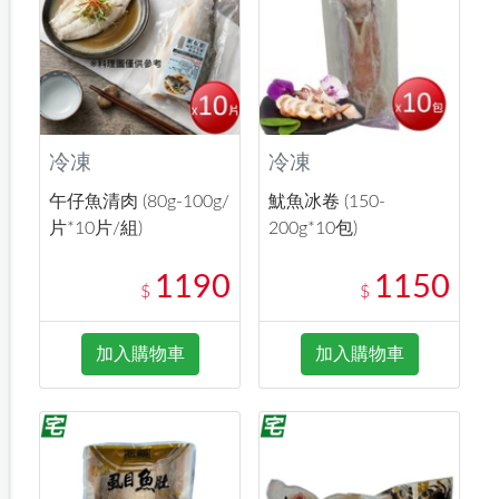
冷凍
冷凍
午仔魚清肉 (80g-100g/
魷魚冰卷 (150-
片*10片/組)
200g*10包)
1190
1150
$
$
加入購物車
加入購物車