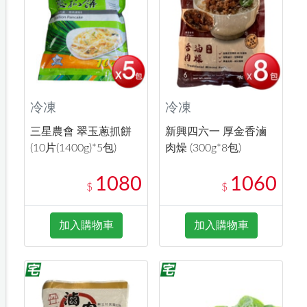
冷凍
冷凍
三星農會 翠玉蔥抓餅
新興四六一 厚金香滷
(10片(1400g)*5包)
肉燥 (300g*8包)
1080
1060
$
$
加入購物車
加入購物車