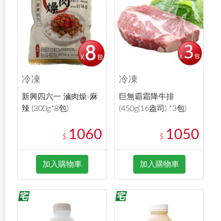
冷凍
冷凍
新興四六一 滷肉燥-麻
巨無霸霜降牛排
辣 (300g*8包)
(450g(16盎司) *3包)
1060
1050
$
$
加入購物車
加入購物車