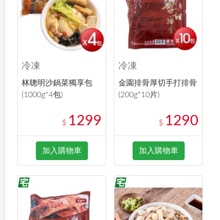
冷凍
冷凍
林聰明沙鍋菜獨享包
金園排骨厚切手打排骨
(1000g*4包)
(200g*10片)
1299
1290
$
$
加入購物車
加入購物車