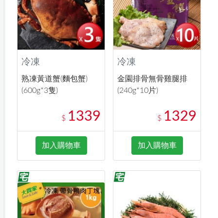
冷凍
冷凍
熟凍黃道蟹(麵包蟹)
金園排骨無骨雞腿排
(600g*3隻)
(240g*10片)
1339
1329
$
$
加入購物車
加入購物車