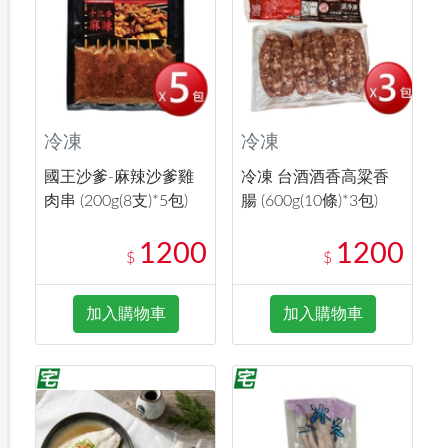
冷凍
冷凍
國王沙爹-麻辣沙爹雞
冷凍 台酒酒香高粱香
肉串 (200g(8支)*5包)
腸 (600g(10條)*3包)
1200
1200
$
$
加入購物車
加入購物車