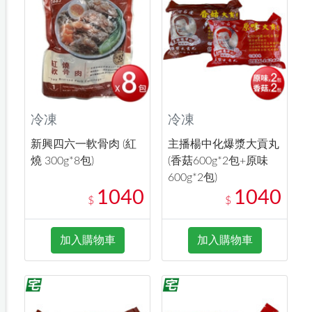
冷凍
冷凍
新興四六一軟骨肉 (紅
主播楊中化爆漿大貢丸
燒 300g*8包)
(香菇600g*2包+原味
600g*2包)
1040
1040
$
$
加入購物車
加入購物車