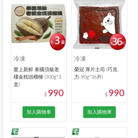
冷凍
冷凍
愛上新鮮 泰國頂級老
榮冠 厚片土司 (巧克
欉金枕頭榴槤 (300g*3
力-90g*36片)
盒)
990
990
$
$
加入購物車
加入購物車