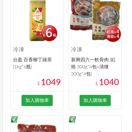
冷凍
冷凍
台盈 百香柳丁綠茶
新興四六一軟骨肉 (紅
(1kg*6瓶)
燒 300g*4包+清燉
300g*4包)
1049
1040
$
$
加入購物車
加入購物車