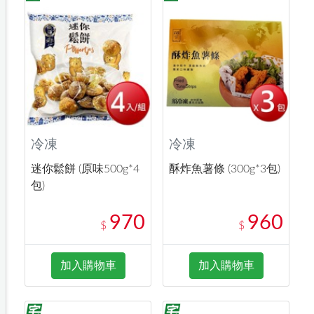
冷凍
冷凍
迷你鬆餅 (原味500g*4
酥炸魚薯條 (300g*3包)
包)
970
960
$
$
加入購物車
加入購物車