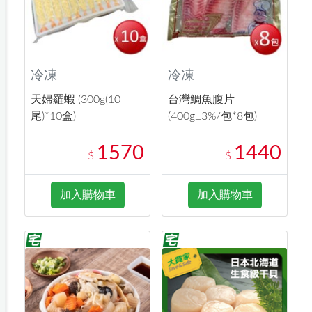
冷凍
冷凍
天婦羅蝦 (300g(10
台灣鯛魚腹片
尾)*10盒)
(400g±3%/包*8包)
1570
1440
$
$
加入購物車
加入購物車