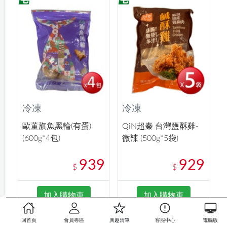
冷凍
冷凍
歐董旗魚黑輪(有蛋)
QiN超秦 台灣鹽酥雞-
(600g*4包)
微辣 (500g*5袋)
939
929
$
$
加入購物車
加入購物車
回首頁
會員專區
興趣清單
客服中心
電腦版