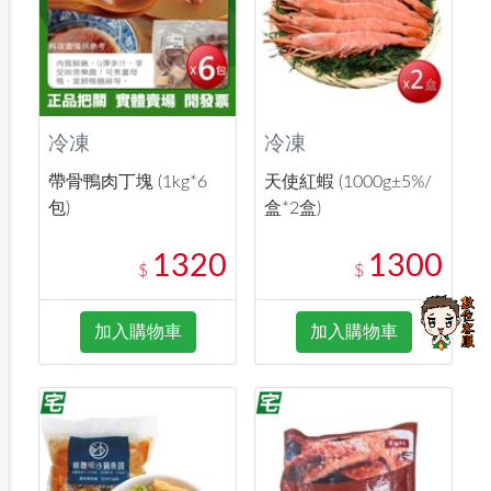
冷凍
冷凍
帶骨鴨肉丁塊 (1kg*6
天使紅蝦 (1000g±5%/
包)
盒*2盒)
1320
1300
$
$
加入購物車
加入購物車