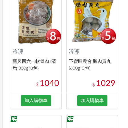
冷凍
冷凍
新興四六一軟骨肉 (清
下營區農會 鵝肉貢丸
燉 300g*8包)
(600g*5包)
1040
1029
$
$
加入購物車
加入購物車