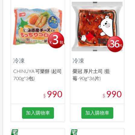
冷凍
冷凍
CHINUYA 可樂餅 (起司
榮冠 厚片土司 (藍
700g*3包)
莓-90g*36片)
990
990
$
$
加入購物車
加入購物車