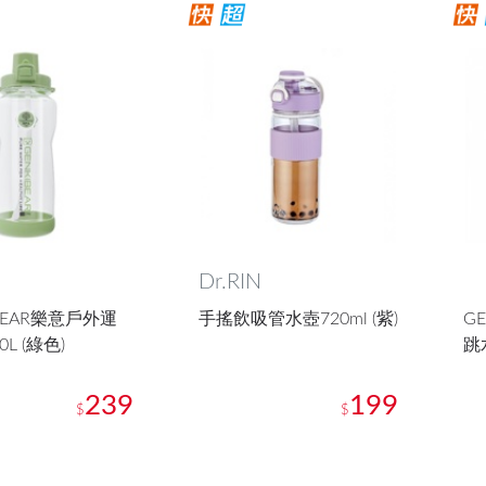
Dr.RIN
 BEAR樂意戶外運
手搖飲吸管水壺720ml (紫)
G
L (綠色)
跳水
239
199
$
$