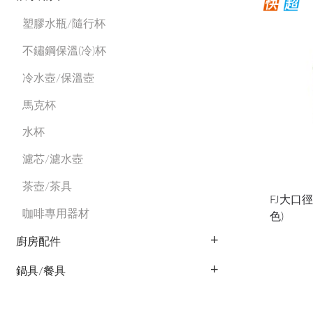
塑膠水瓶/隨行杯
不鏽鋼保溫(冷)杯
冷水壺/保溫壺
馬克杯
水杯
濾芯/濾水壺
茶壺/茶具
FJ大口徑
咖啡專用器材
色)
廚房配件
鍋具/餐具