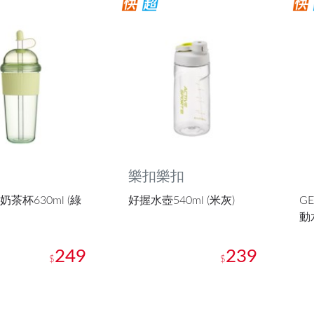
樂扣樂扣
奶茶杯630ml (綠
好握水壺540ml (米灰)
G
動水
249
239
$
$