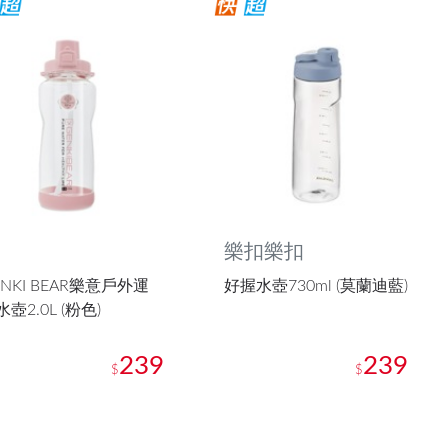
樂扣樂扣
ENKI BEAR樂意戶外運
好握水壺730ml (莫蘭迪藍)
壺2.0L (粉色)
239
239
$
$