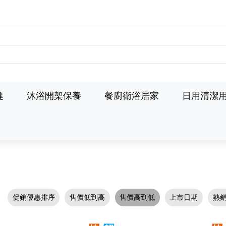
健
沐浴開架保養
餐廚衛浴居家
日用清潔
促銷優惠排序
售價低到高
售價高到低
上市日期
熱