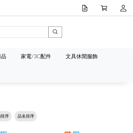
用品
家電/3C配件
文具休閒服飾
銷排序
品名排序