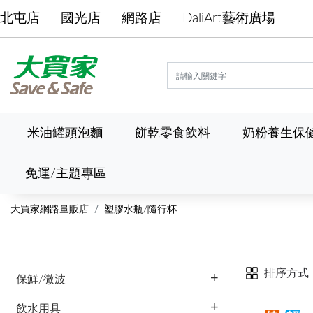
北屯店
國光店
網路店
DaliArt藝術廣場
米油罐頭泡麵
餅乾零食飲料
奶粉養生保
免運/主題專區
大買家網路量販店
塑膠水瓶/隨行杯
排序方式
保鮮/微波
飲水用具