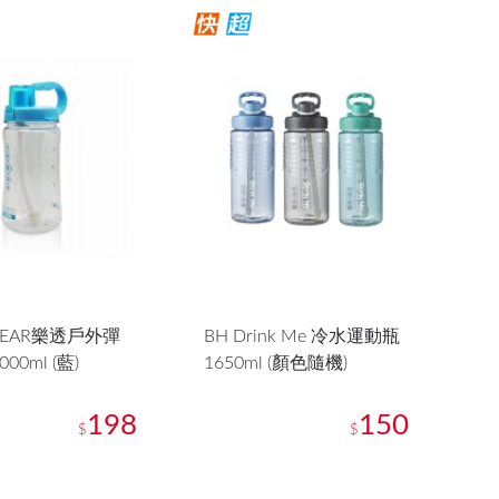
 BEAR樂透戶外彈
BH Drink Me 冷水運動瓶
00ml (藍)
1650ml (顏色隨機)
198
150
$
$