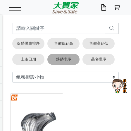
米/五穀/濃湯
休閒零嘴
養生保健/常備品
沐浴乳香皂
鍋具/飲水/廚房
衛生紙/濕巾
廚房家電
文具/辦公用品
冷凍免運
米/糙米
食用油
包麵
魚罐
初一十五拜拜懶
餅乾
糖果/蜜餞/果凍
茶飲料
雞精/飲品
奶粉
綠茶
即溶咖啡
沐浴乳
洗髮/護髮
牙 刷
潔顏產品
臉部保養
鍋具/餐具
掃除/清潔用具
寢具/家具
寵物食品
抽取衛生紙/濕巾
洗衣精
廚房/餐具清潔
衛生棉
箱購免運區
料理鍋具
除濕/清淨機
除塵家電
電腦周邊
文具用品
機車/腳踏車百貨
戶外/休閒用品
服飾內著
生鮮食品
食品免運
季節活動
促銷優惠排序
售價低到高
售價高到低
油/調味料
美味餅乾
奶粉/穀麥片
美髮造型
掃除用具/照明/五金
衣物清潔
季節家電
汽機車百貨
箱購免運
五穀/南北貨
醬油.油膏.蠔油
碗麵/義大利麵
醬菜/玉米罐
零嘴
糕餅/點心
巧克力
果汁咖啡
機能保健
麥片/玉米片
紅茶
咖啡豆/粉/濾掛
香皂/洗手乳
造型髮品
牙膏/漱口水
卸妝/粉刺調理
面/眼膜
保鮮/微波
洗衣/曬衣用具
收納用品
寵物清潔/百貨
廚房紙巾/平版/
洗衣粉/皂
浴廁/水管清潔
嬰兒尿布
烤箱/微波/電磁爐
風扇/防蚊家電
美容家電
數位週邊
辦公文具/收納
汽車百貨
健身/按摩/瑜珈
配件
調理食品
清潔用品免運
店長推薦
上市日期
熱銷排序
品名排序
泡麵 / 麵條
糖果/巧克力
特色茶品
口腔清潔
傢飾/收納/衛浴
居家清潔
生活家電
休閒/運動
主題專區
湯類/湯塊
調味用品
麵條/快煮麵/米粉
調理食品
堅果/海苔
洋芋片
碳酸/礦泉水
族群保健
沖調穀粉/隨手包
奶茶/花草茶
可可/糖/奶精
染髮產品
口腔配件
刮鬍用品
身體保養
飲水用具
電池/延長線
衛浴/毛巾
園藝用品
箱購免運區
漂白水/柔軟精
居家清潔/除濕芳
成人紙尿褲
快煮壺/烘碗機
電暖器
家用電器
手機/平板周邊
玩具/擺設小物
測量/護具/其他
男/女/機能包
居家/汽百用品
這夏不怕熱
罐頭調理包
飲料
咖啡/可可
臉部清潔
寵物/園藝
衛生棉/護墊
3C/電腦周邊/OA
服飾/配件
咖哩/沾拌醬/抹醬
箱購專區
肉鬆/肉醬罐
肉乾/豆乾
節日限定伴手禮
保久乳/豆米漿
常備/醫材/口罩
烏龍/普洱茶/其他
開架彩妝/防曬
廚房配件
燈泡/檯燈/照明
地墊/家飾品
日用活動區
箱購免運區
防蚊/殺蟲
咖啡機/果汁調理
辦公用具
球類/運動
戶外/室內鞋
綠意露營生活
開架/身體保養
成人/嬰兒紙尿褲
點心罐
機能飲料
▶保健品牌推薦
黑糖桂圓/蜂蜜醋
修繕/五金/祭祀
箱購飲料