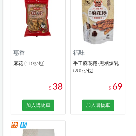
惠香
福味
麻花 (110g/包)
手工麻花捲-黑糖煉乳
(200g/包)
38
69
$
$
加入購物車
加入購物車