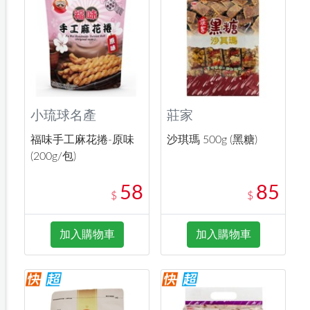
小琉球名產
莊家
福味手工麻花捲-原味
沙琪瑪 500g (黑糖)
(200g/包)
58
85
$
$
加入購物車
加入購物車