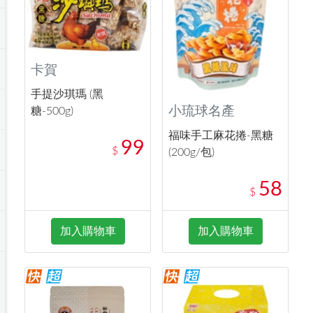
卡賀
手提沙琪瑪 (黑
小琉球名產
糖-500g)
福味手工麻花捲-黑糖
99
$
(200g/包)
58
$
加入購物車
加入購物車