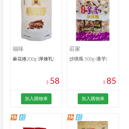
福味
莊家
麻花捲200g (厚煉乳)
沙琪瑪 500g (香芋)
58
85
$
$
加入購物車
加入購物車