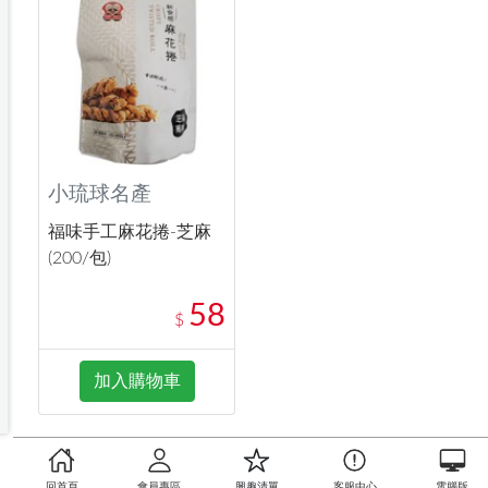
小琉球名產
福味手工麻花捲-芝麻
(200/包)
58
$
加入購物車
回首頁
會員專區
興趣清單
客服中心
電腦版