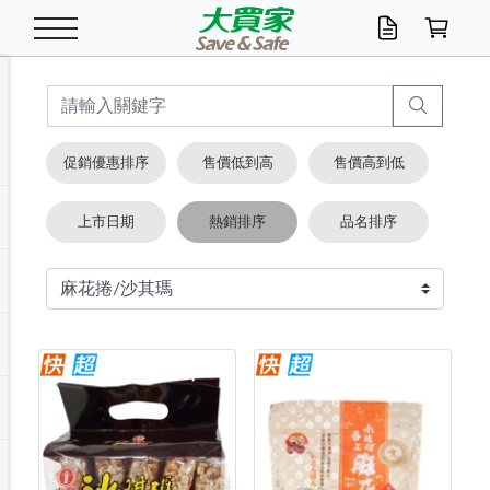
米/五穀/濃湯
休閒零嘴
養生保健/常備品
沐浴乳香皂
鍋具/飲水/廚房
衛生紙/濕巾
廚房家電
文具/辦公用品
冷凍免運
米/糙米
食用油
包麵
魚罐
初一十五拜拜懶
餅乾
糖果/蜜餞/果凍
茶飲料
雞精/飲品
奶粉
綠茶
即溶咖啡
沐浴乳
洗髮/護髮
牙 刷
潔顏產品
臉部保養
鍋具/餐具
掃除/清潔用具
寢具/家具
寵物食品
抽取衛生紙/濕巾
洗衣精
廚房/餐具清潔
衛生棉
箱購免運區
料理鍋具
除濕/清淨機
除塵家電
電腦周邊
文具用品
機車/腳踏車百貨
戶外/休閒用品
服飾內著
生鮮食品
食品免運
季節活動
促銷優惠排序
售價低到高
售價高到低
油/調味料
美味餅乾
奶粉/穀麥片
美髮造型
掃除用具/照明/五金
衣物清潔
季節家電
汽機車百貨
箱購免運
五穀/南北貨
醬油.油膏.蠔油
碗麵/義大利麵
醬菜/玉米罐
零嘴
糕餅/點心
巧克力
果汁咖啡
機能保健
麥片/玉米片
紅茶
咖啡豆/粉/濾掛
香皂/洗手乳
造型髮品
牙膏/漱口水
卸妝/粉刺調理
面/眼膜
保鮮/微波
洗衣/曬衣用具
收納用品
寵物清潔/百貨
廚房紙巾/平版/
洗衣粉/皂
浴廁/水管清潔
嬰兒尿布
烤箱/微波/電磁爐
風扇/防蚊家電
美容家電
數位週邊
辦公文具/收納
汽車百貨
健身/按摩/瑜珈
配件
調理食品
清潔用品免運
店長推薦
上市日期
熱銷排序
品名排序
泡麵 / 麵條
糖果/巧克力
特色茶品
口腔清潔
傢飾/收納/衛浴
居家清潔
生活家電
休閒/運動
主題專區
湯類/湯塊
調味用品
麵條/快煮麵/米粉
調理食品
堅果/海苔
洋芋片
碳酸/礦泉水
族群保健
沖調穀粉/隨手包
奶茶/花草茶
可可/糖/奶精
染髮產品
口腔配件
刮鬍用品
身體保養
飲水用具
電池/延長線
衛浴/毛巾
園藝用品
箱購免運區
漂白水/柔軟精
居家清潔/除濕芳
成人紙尿褲
快煮壺/烘碗機
電暖器
家用電器
手機/平板周邊
玩具/擺設小物
測量/護具/其他
男/女/機能包
居家/汽百用品
這夏不怕熱
罐頭調理包
飲料
咖啡/可可
臉部清潔
寵物/園藝
衛生棉/護墊
3C/電腦周邊/OA
服飾/配件
咖哩/沾拌醬/抹醬
箱購專區
肉鬆/肉醬罐
肉乾/豆乾
節日限定伴手禮
保久乳/豆米漿
常備/醫材/口罩
烏龍/普洱茶/其他
開架彩妝/防曬
廚房配件
燈泡/檯燈/照明
地墊/家飾品
日用活動區
箱購免運區
防蚊/殺蟲
咖啡機/果汁調理
辦公用具
球類/運動
戶外/室內鞋
綠意露營生活
開架/身體保養
成人/嬰兒紙尿褲
點心罐
機能飲料
▶保健品牌推薦
黑糖桂圓/蜂蜜醋
修繕/五金/祭祀
箱購飲料