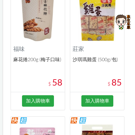
福味
莊家
麻花捲200g (梅子口味)
沙琪瑪雞蛋 (500g/包)
58
85
$
$
加入購物車
加入購物車