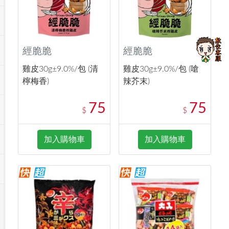
經脆脆
經脆脆
雞皮30g±9.0%/包 (清
雞皮30g±9.0%/包 (嗆
檸梅香)
辣芥末)
75
75
$
$
加入購物車
加入購物車