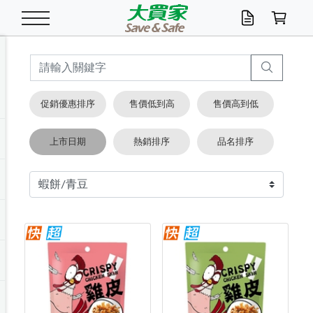
米/五穀/濃湯
休閒零嘴
養生保健/常備品
沐浴乳香皂
鍋具/飲水/廚房
衛生紙/濕巾
廚房家電
文具/辦公用品
冷凍免運
米/糙米
食用油
包麵
魚罐
初一十五拜拜懶
餅乾
糖果/蜜餞/果凍
茶飲料
雞精/飲品
奶粉
綠茶
即溶咖啡
沐浴乳
洗髮/護髮
牙 刷
潔顏產品
臉部保養
鍋具/餐具
掃除/清潔用具
寢具/家具
寵物食品
抽取衛生紙/濕巾
洗衣精
廚房/餐具清潔
衛生棉
箱購免運區
料理鍋具
除濕/清淨機
除塵家電
電腦周邊
文具用品
機車/腳踏車百貨
戶外/休閒用品
服飾內著
生鮮食品
食品免運
季節活動
促銷優惠排序
售價低到高
售價高到低
油/調味料
美味餅乾
奶粉/穀麥片
美髮造型
掃除用具/照明/五金
衣物清潔
季節家電
汽機車百貨
箱購免運
五穀/南北貨
醬油.油膏.蠔油
碗麵/義大利麵
醬菜/玉米罐
零嘴
糕餅/點心
巧克力
果汁咖啡
機能保健
麥片/玉米片
紅茶
咖啡豆/粉/濾掛
香皂/洗手乳
造型髮品
牙膏/漱口水
卸妝/粉刺調理
面/眼膜
保鮮/微波
洗衣/曬衣用具
收納用品
寵物清潔/百貨
廚房紙巾/平版/
洗衣粉/皂
浴廁/水管清潔
嬰兒尿布
烤箱/微波/電磁爐
風扇/防蚊家電
美容家電
數位週邊
辦公文具/收納
汽車百貨
健身/按摩/瑜珈
配件
調理食品
清潔用品免運
店長推薦
上市日期
熱銷排序
品名排序
泡麵 / 麵條
糖果/巧克力
特色茶品
口腔清潔
傢飾/收納/衛浴
居家清潔
生活家電
休閒/運動
主題專區
湯類/湯塊
調味用品
麵條/快煮麵/米粉
調理食品
堅果/海苔
洋芋片
碳酸/礦泉水
族群保健
沖調穀粉/隨手包
奶茶/花草茶
可可/糖/奶精
染髮產品
口腔配件
刮鬍用品
身體保養
飲水用具
電池/延長線
衛浴/毛巾
園藝用品
箱購免運區
漂白水/柔軟精
居家清潔/除濕芳
成人紙尿褲
快煮壺/烘碗機
電暖器
家用電器
手機/平板周邊
玩具/擺設小物
測量/護具/其他
男/女/機能包
居家/汽百用品
這夏不怕熱
罐頭調理包
飲料
咖啡/可可
臉部清潔
寵物/園藝
衛生棉/護墊
3C/電腦周邊/OA
服飾/配件
咖哩/沾拌醬/抹醬
箱購專區
肉鬆/肉醬罐
肉乾/豆乾
節日限定伴手禮
保久乳/豆米漿
常備/醫材/口罩
烏龍/普洱茶/其他
開架彩妝/防曬
廚房配件
燈泡/檯燈/照明
地墊/家飾品
日用活動區
箱購免運區
防蚊/殺蟲
咖啡機/果汁調理
辦公用具
球類/運動
戶外/室內鞋
綠意露營生活
開架/身體保養
成人/嬰兒紙尿褲
點心罐
機能飲料
▶保健品牌推薦
黑糖桂圓/蜂蜜醋
修繕/五金/祭祀
箱購飲料