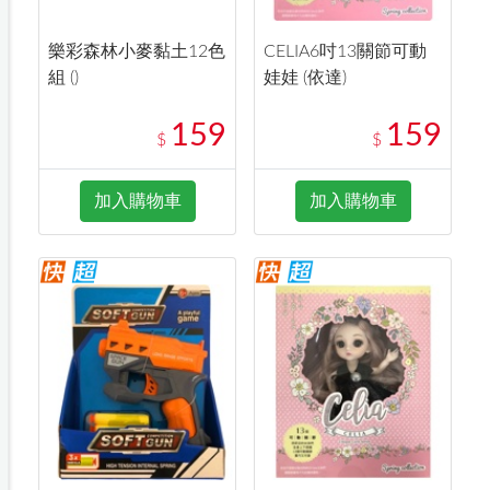
樂彩森林小麥黏土12色
CELIA6吋13關節可動
組 ()
娃娃 (依達)
159
159
$
$
加入購物車
加入購物車