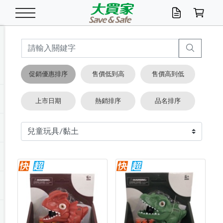
米/五穀/濃湯
休閒零嘴
養生保健/常備品
沐浴乳香皂
鍋具/飲水/廚房
衛生紙/濕巾
廚房家電
文具/辦公用品
冷凍免運
米/糙米
食用油
包麵
魚罐
初一十五拜拜懶
餅乾
糖果/蜜餞/果凍
茶飲料
雞精/飲品
奶粉
綠茶
即溶咖啡
沐浴乳
洗髮/護髮
牙 刷
潔顏產品
臉部保養
鍋具/餐具
掃除/清潔用具
寢具/家具
寵物食品
抽取衛生紙/濕巾
洗衣精
廚房/餐具清潔
衛生棉
箱購免運區
料理鍋具
除濕/清淨機
除塵家電
電腦周邊
文具用品
機車/腳踏車百貨
戶外/休閒用品
服飾內著
生鮮食品
食品免運
季節活動
促銷優惠排序
售價低到高
售價高到低
油/調味料
美味餅乾
奶粉/穀麥片
美髮造型
掃除用具/照明/五金
衣物清潔
季節家電
汽機車百貨
箱購免運
五穀/南北貨
醬油.油膏.蠔油
碗麵/義大利麵
醬菜/玉米罐
零嘴
糕餅/點心
巧克力
果汁咖啡
機能保健
麥片/玉米片
紅茶
咖啡豆/粉/濾掛
香皂/洗手乳
造型髮品
牙膏/漱口水
卸妝/粉刺調理
面/眼膜
保鮮/微波
洗衣/曬衣用具
收納用品
寵物清潔/百貨
廚房紙巾/平版/
洗衣粉/皂
浴廁/水管清潔
嬰兒尿布
烤箱/微波/電磁爐
風扇/防蚊家電
美容家電
數位週邊
辦公文具/收納
汽車百貨
健身/按摩/瑜珈
配件
調理食品
清潔用品免運
店長推薦
上市日期
熱銷排序
品名排序
泡麵 / 麵條
糖果/巧克力
特色茶品
口腔清潔
傢飾/收納/衛浴
居家清潔
生活家電
休閒/運動
主題專區
湯類/湯塊
調味用品
麵條/快煮麵/米粉
調理食品
堅果/海苔
洋芋片
碳酸/礦泉水
族群保健
沖調穀粉/隨手包
奶茶/花草茶
可可/糖/奶精
染髮產品
口腔配件
刮鬍用品
身體保養
飲水用具
電池/延長線
衛浴/毛巾
園藝用品
箱購免運區
漂白水/柔軟精
居家清潔/除濕芳
成人紙尿褲
快煮壺/烘碗機
電暖器
家用電器
手機/平板周邊
玩具/擺設小物
測量/護具/其他
男/女/機能包
居家/汽百用品
這夏不怕熱
罐頭調理包
飲料
咖啡/可可
臉部清潔
寵物/園藝
衛生棉/護墊
3C/電腦周邊/OA
服飾/配件
咖哩/沾拌醬/抹醬
箱購專區
肉鬆/肉醬罐
肉乾/豆乾
節日限定伴手禮
保久乳/豆米漿
常備/醫材/口罩
烏龍/普洱茶/其他
開架彩妝/防曬
廚房配件
燈泡/檯燈/照明
地墊/家飾品
日用活動區
箱購免運區
防蚊/殺蟲
咖啡機/果汁調理
辦公用具
球類/運動
戶外/室內鞋
綠意露營生活
開架/身體保養
成人/嬰兒紙尿褲
點心罐
機能飲料
▶保健品牌推薦
黑糖桂圓/蜂蜜醋
修繕/五金/祭祀
箱購飲料