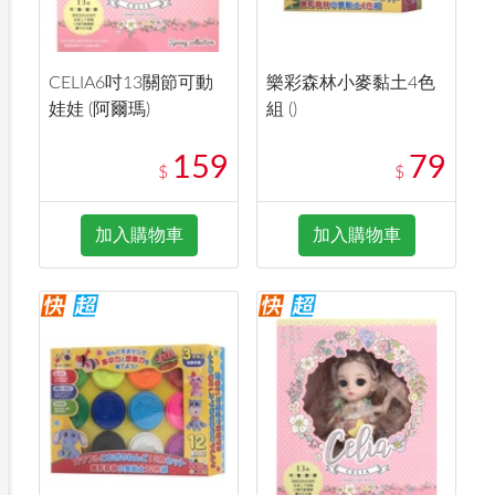
CELIA6吋13關節可動
樂彩森林小麥黏土4色
娃娃 (阿爾瑪)
組 ()
159
79
$
$
加入購物車
加入購物車