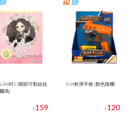
ELIA6吋13關節可動娃娃
EVA軟彈手槍 (顏色隨機)
阿爾瑪)
159
120
$
$