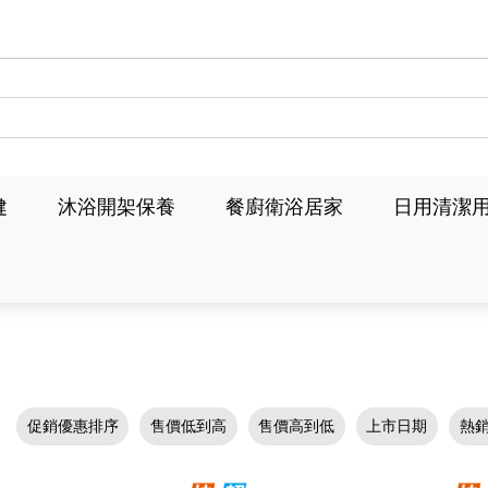
健
沐浴開架保養
餐廚衛浴居家
日用清潔
促銷優惠排序
售價低到高
售價高到低
上市日期
熱