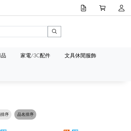
用品
家電/3C配件
文具休閒服飾
銷排序
品名排序