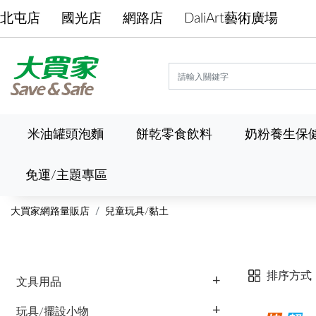
北屯店
國光店
網路店
DaliArt藝術廣場
米油罐頭泡麵
餅乾零食飲料
奶粉養生保
免運/主題專區
大買家網路量販店
兒童玩具/黏土
排序方式
文具用品
玩具/擺設小物