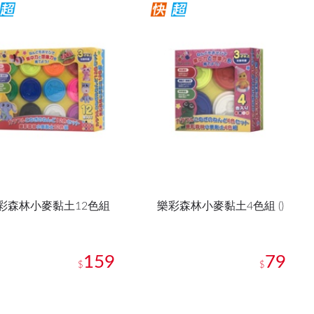
彩森林小麥黏土12色組
樂彩森林小麥黏土4色組 ()
159
79
$
$