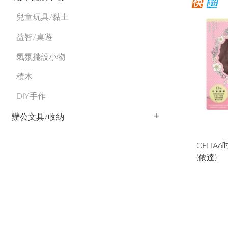
兒童玩具/黏土
益智/桌遊
氣氛擺設小物
積木
DIY手作
辦公文具/收納
CELIA
(依達)