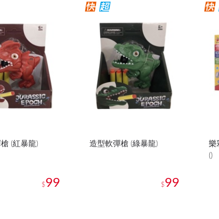
槍 (紅暴龍)
造型軟彈槍 (綠暴龍)
樂
()
99
99
$
$