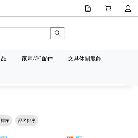
用品
家電/3C配件
文具休閒服飾
銷排序
品名排序