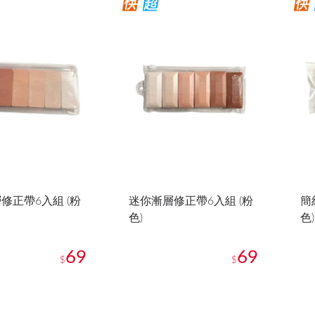
修正帶6入組 (粉
迷你漸層修正帶6入組 (粉
簡
色)
色)
69
69
$
$