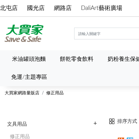
北屯店
國光店
網路店
DaliArt藝術廣場
米油罐頭泡麵
餅乾零食飲料
奶粉養生保
免運/主題專區
大買家網路量販店
修正用品
排序方式
文具用品
修正用品