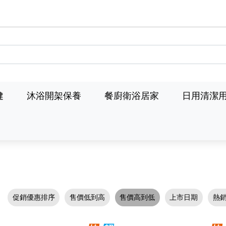
健
沐浴開架保養
餐廚衛浴居家
日用清潔
促銷優惠排序
售價低到高
售價高到低
上市日期
熱