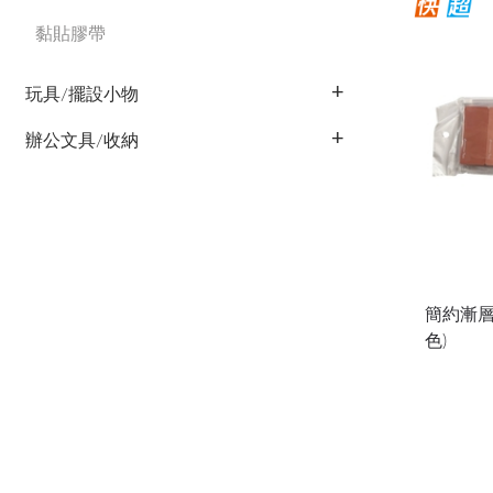
黏貼膠帶
玩具/擺設小物
辦公文具/收納
簡約漸層
色)