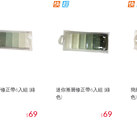
修正帶6入組 (綠
迷你漸層修正帶6入組 (綠
簡
色)
色)
69
69
$
$