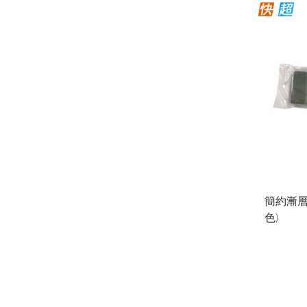
簡約漸層
色)