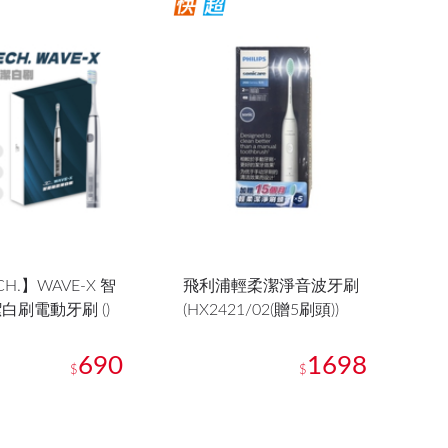
CH.】WAVE-X 智
飛利浦輕柔潔淨音波牙刷
白刷電動牙刷 ()
(HX2421/02(贈5刷頭))
690
1698
$
$