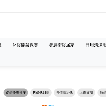
健
沐浴開架保養
餐廚衛浴居家
日用清潔
促銷優惠排序
售價低到高
售價高到低
上市日期
熱