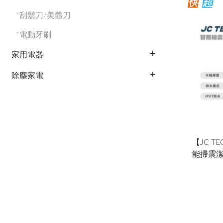
*刮鬍刀/美體刀
*電動牙刷
家用電器
除塵家電
【JC TE
能掃震潔