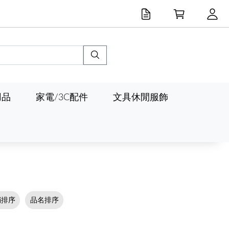
用品
家電/3C配件
文具休閒服飾
銷排序
品名排序