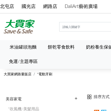
北屯店
國光店
網路店
DaliArt藝術廣場
米油罐頭泡麵
餅乾零食飲料
奶粉養生保
免運/主題專區
大買家網路量販店
*電動牙刷
排序方式
美容家電
*吹風機/美髮用品