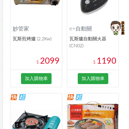
妙管家
e+自動關
瓦斯煎烤爐 (2.2Kw)
瓦斯爐自動關火器
(CN02)
2099
1190
$
$
加入購物車
加入購物車