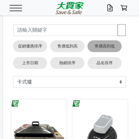
米/五穀/濃湯
休閒零嘴
養生保健/常備品
沐浴乳香皂
鍋具/飲水/廚房
衛生紙/濕巾
廚房家電
文具/辦公用品
冷凍免運
米/糙米
食用油
包麵
魚罐
初一十五拜拜懶
餅乾
糖果/蜜餞/果凍
茶飲料
雞精/飲品
奶粉
綠茶
即溶咖啡
沐浴乳
洗髮/護髮
牙 刷
潔顏產品
臉部保養
鍋具/餐具
掃除/清潔用具
寢具/家具
寵物食品
抽取衛生紙/濕巾
洗衣精
廚房/餐具清潔
衛生棉
箱購免運區
料理鍋具
除濕/清淨機
除塵家電
電腦周邊
文具用品
機車/腳踏車百貨
戶外/休閒用品
服飾內著
生鮮食品
食品免運
季節活動
促銷優惠排序
售價低到高
售價高到低
油/調味料
美味餅乾
奶粉/穀麥片
美髮造型
掃除用具/照明/五金
衣物清潔
季節家電
汽機車百貨
箱購免運
五穀/南北貨
醬油.油膏.蠔油
碗麵/義大利麵
醬菜/玉米罐
零嘴
糕餅/點心
巧克力
果汁咖啡
機能保健
麥片/玉米片
紅茶
咖啡豆/粉/濾掛
香皂/洗手乳
造型髮品
牙膏/漱口水
卸妝/粉刺調理
面/眼膜
保鮮/微波
洗衣/曬衣用具
收納用品
寵物清潔/百貨
廚房紙巾/平版/
洗衣粉/皂
浴廁/水管清潔
嬰兒尿布
烤箱/微波/電磁爐
風扇/防蚊家電
美容家電
數位週邊
辦公文具/收納
汽車百貨
健身/按摩/瑜珈
配件
調理食品
清潔用品免運
店長推薦
上市日期
熱銷排序
品名排序
泡麵 / 麵條
糖果/巧克力
特色茶品
口腔清潔
傢飾/收納/衛浴
居家清潔
生活家電
休閒/運動
主題專區
湯類/湯塊
調味用品
麵條/快煮麵/米粉
調理食品
堅果/海苔
洋芋片
碳酸/礦泉水
族群保健
沖調穀粉/隨手包
奶茶/花草茶
可可/糖/奶精
染髮產品
口腔配件
刮鬍用品
身體保養
飲水用具
電池/延長線
衛浴/毛巾
園藝用品
箱購免運區
漂白水/柔軟精
居家清潔/除濕芳
成人紙尿褲
快煮壺/烘碗機
電暖器
家用電器
手機/平板周邊
玩具/擺設小物
測量/護具/其他
男/女/機能包
居家/汽百用品
這夏不怕熱
罐頭調理包
飲料
咖啡/可可
臉部清潔
寵物/園藝
衛生棉/護墊
3C/電腦周邊/OA
服飾/配件
咖哩/沾拌醬/抹醬
箱購專區
肉鬆/肉醬罐
肉乾/豆乾
節日限定伴手禮
保久乳/豆米漿
常備/醫材/口罩
烏龍/普洱茶/其他
開架彩妝/防曬
廚房配件
燈泡/檯燈/照明
地墊/家飾品
日用活動區
箱購免運區
防蚊/殺蟲
咖啡機/果汁調理
辦公用具
球類/運動
戶外/室內鞋
綠意露營生活
開架/身體保養
成人/嬰兒紙尿褲
點心罐
機能飲料
▶保健品牌推薦
黑糖桂圓/蜂蜜醋
修繕/五金/祭祀
箱購飲料