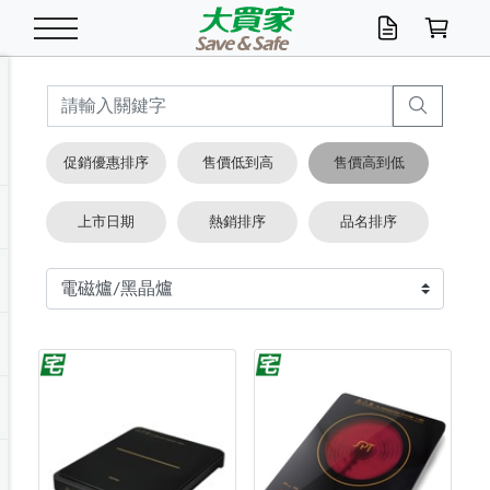
米/五穀/濃湯
休閒零嘴
養生保健/常備品
沐浴乳香皂
鍋具/飲水/廚房
衛生紙/濕巾
廚房家電
文具/辦公用品
冷凍免運
米/糙米
食用油
包麵
魚罐
初一十五拜拜懶
餅乾
糖果/蜜餞/果凍
茶飲料
雞精/飲品
奶粉
綠茶
即溶咖啡
沐浴乳
洗髮/護髮
牙 刷
潔顏產品
臉部保養
鍋具/餐具
掃除/清潔用具
寢具/家具
寵物食品
抽取衛生紙/濕巾
洗衣精
廚房/餐具清潔
衛生棉
箱購免運區
料理鍋具
除濕/清淨機
除塵家電
電腦周邊
文具用品
機車/腳踏車百貨
戶外/休閒用品
服飾內著
生鮮食品
食品免運
季節活動
促銷優惠排序
售價低到高
售價高到低
油/調味料
美味餅乾
奶粉/穀麥片
美髮造型
掃除用具/照明/五金
衣物清潔
季節家電
汽機車百貨
箱購免運
五穀/南北貨
醬油.油膏.蠔油
碗麵/義大利麵
醬菜/玉米罐
零嘴
糕餅/點心
巧克力
果汁咖啡
機能保健
麥片/玉米片
紅茶
咖啡豆/粉/濾掛
香皂/洗手乳
造型髮品
牙膏/漱口水
卸妝/粉刺調理
面/眼膜
保鮮/微波
洗衣/曬衣用具
收納用品
寵物清潔/百貨
廚房紙巾/平版/
洗衣粉/皂
浴廁/水管清潔
嬰兒尿布
烤箱/微波/電磁爐
風扇/防蚊家電
美容家電
數位週邊
辦公文具/收納
汽車百貨
健身/按摩/瑜珈
配件
調理食品
清潔用品免運
店長推薦
上市日期
熱銷排序
品名排序
泡麵 / 麵條
糖果/巧克力
特色茶品
口腔清潔
傢飾/收納/衛浴
居家清潔
生活家電
休閒/運動
主題專區
湯類/湯塊
調味用品
麵條/快煮麵/米粉
調理食品
堅果/海苔
洋芋片
碳酸/礦泉水
族群保健
沖調穀粉/隨手包
奶茶/花草茶
可可/糖/奶精
染髮產品
口腔配件
刮鬍用品
身體保養
飲水用具
電池/延長線
衛浴/毛巾
園藝用品
箱購免運區
漂白水/柔軟精
居家清潔/除濕芳
成人紙尿褲
快煮壺/烘碗機
電暖器
家用電器
手機/平板周邊
玩具/擺設小物
測量/護具/其他
男/女/機能包
居家/汽百用品
這夏不怕熱
罐頭調理包
飲料
咖啡/可可
臉部清潔
寵物/園藝
衛生棉/護墊
3C/電腦周邊/OA
服飾/配件
咖哩/沾拌醬/抹醬
箱購專區
肉鬆/肉醬罐
肉乾/豆乾
節日限定伴手禮
保久乳/豆米漿
常備/醫材/口罩
烏龍/普洱茶/其他
開架彩妝/防曬
廚房配件
燈泡/檯燈/照明
地墊/家飾品
日用活動區
箱購免運區
防蚊/殺蟲
咖啡機/果汁調理
辦公用具
球類/運動
戶外/室內鞋
綠意露營生活
開架/身體保養
成人/嬰兒紙尿褲
點心罐
機能飲料
▶保健品牌推薦
黑糖桂圓/蜂蜜醋
修繕/五金/祭祀
箱購飲料