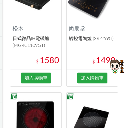
松木
尚朋堂
日式微晶IH電磁爐
觸控電陶爐 (SR-259G)
(MG-IC1109GT)
1580
1490
$
$
加入購物車
加入購物車