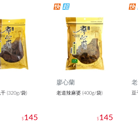
廖心蘭
老
 (320g/袋)
老道辣麻婆 (400g/袋)
豆干
145
145
$
$