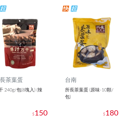
長茶葉蛋
台南
 240g/包(8塊入) (辣
所長茶葉蛋 (原味-10顆/
包)
150
180
$
$