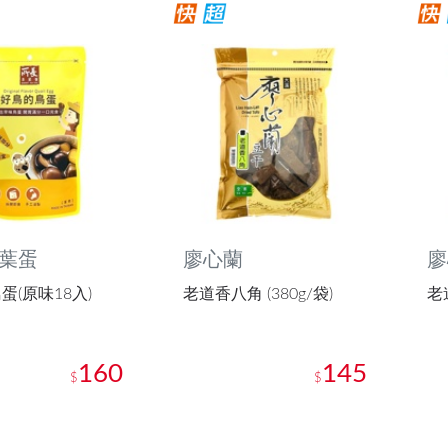
葉蛋
廖心蘭
廖
蛋(原味18入)
老道香八角 (380g/袋)
老道
160
145
$
$