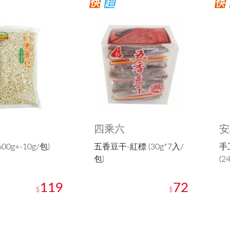
四乘六
安
00g+-10g/包)
五香豆干-紅標 (30g*7入/
手
包)
(2
119
72
$
$