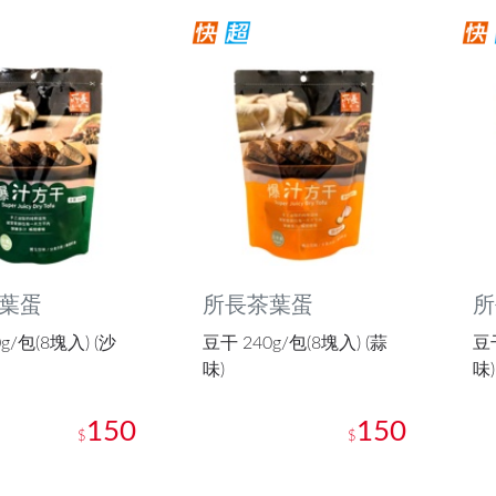
葉蛋
所長茶葉蛋
所
g/包(8塊入) (沙
豆干 240g/包(8塊入) (蒜
豆干
味)
味)
150
150
$
$