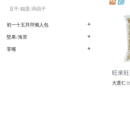
豆干/鐵蛋/蒟蒻干
初一十五拜拜懶人包
堅果/海苔
零嘴
旺來旺
大薏仁 (6