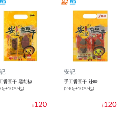
記
安記
工香豆干-黑胡椒
手工香豆干-辣味
40g±10%/包)
(240g±10%/包)
120
120
$
$