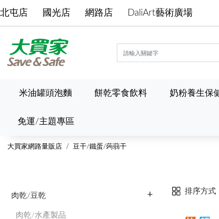
北屯店
國光店
網路店
DaliArt藝術廣場
米油罐頭泡麵
餅乾零食飲料
奶粉養生保
免運/主題專區
大買家網路量販店
豆干/鐵蛋/蒟蒻干
排序方式
肉乾/豆乾
肉乾/水產製品