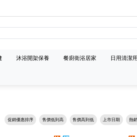
健
沐浴開架保養
餐廚衛浴居家
日用清潔
促銷優惠排序
售價低到高
售價高到低
上市日期
熱