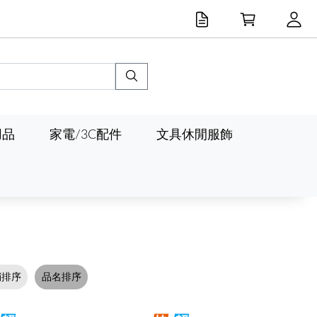
用品
家電/3C配件
文具休閒服飾
銷排序
品名排序