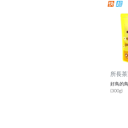
所長茶
好鳥的鳥
(300g)