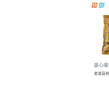
廖心蘭
老道蒜包干