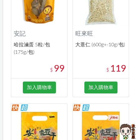
安記
旺來旺
哈拉滷蛋 5粒/包
大薏仁 (600g+-10g/包)
(175g/包)
99
119
$
$
加入購物車
加入購物車