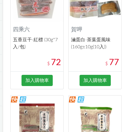
四乘六
賀呷
五香豆干-紅標 (30g*7
滷蛋白-茶葉蛋風味
入/包)
(160g±10g(10入))
72
77
$
$
加入購物車
加入購物車