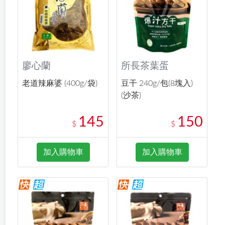
廖心蘭
所長茶葉蛋
老道辣麻婆 (400g/袋)
豆干 240g/包(8塊入)
(沙茶)
145
150
$
$
加入購物車
加入購物車