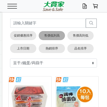
米/五穀/濃湯
休閒零嘴
養生保健/常備品
沐浴乳香皂
鍋具/飲水/廚房
衛生紙/濕巾
廚房家電
文具/辦公用品
冷凍免運
米/糙米
食用油
包麵
魚罐
初一十五拜拜懶
餅乾
糖果/蜜餞/果凍
茶飲料
雞精/飲品
奶粉
綠茶
即溶咖啡
沐浴乳
洗髮/護髮
牙 刷
潔顏產品
臉部保養
鍋具/餐具
掃除/清潔用具
寢具/家具
寵物食品
抽取衛生紙/濕巾
洗衣精
廚房/餐具清潔
衛生棉
箱購免運區
料理鍋具
除濕/清淨機
除塵家電
電腦周邊
文具用品
機車/腳踏車百貨
戶外/休閒用品
服飾內著
生鮮食品
食品免運
季節活動
促銷優惠排序
售價低到高
售價高到低
油/調味料
美味餅乾
奶粉/穀麥片
美髮造型
掃除用具/照明/五金
衣物清潔
季節家電
汽機車百貨
箱購免運
五穀/南北貨
醬油.油膏.蠔油
碗麵/義大利麵
醬菜/玉米罐
零嘴
糕餅/點心
巧克力
果汁咖啡
機能保健
麥片/玉米片
紅茶
咖啡豆/粉/濾掛
香皂/洗手乳
造型髮品
牙膏/漱口水
卸妝/粉刺調理
面/眼膜
保鮮/微波
洗衣/曬衣用具
收納用品
寵物清潔/百貨
廚房紙巾/平版/
洗衣粉/皂
浴廁/水管清潔
嬰兒尿布
烤箱/微波/電磁爐
風扇/防蚊家電
美容家電
數位週邊
辦公文具/收納
汽車百貨
健身/按摩/瑜珈
配件
調理食品
清潔用品免運
店長推薦
上市日期
熱銷排序
品名排序
泡麵 / 麵條
糖果/巧克力
特色茶品
口腔清潔
傢飾/收納/衛浴
居家清潔
生活家電
休閒/運動
主題專區
湯類/湯塊
調味用品
麵條/快煮麵/米粉
調理食品
堅果/海苔
洋芋片
碳酸/礦泉水
族群保健
沖調穀粉/隨手包
奶茶/花草茶
可可/糖/奶精
染髮產品
口腔配件
刮鬍用品
身體保養
飲水用具
電池/延長線
衛浴/毛巾
園藝用品
箱購免運區
漂白水/柔軟精
居家清潔/除濕芳
成人紙尿褲
快煮壺/烘碗機
電暖器
家用電器
手機/平板周邊
玩具/擺設小物
測量/護具/其他
男/女/機能包
居家/汽百用品
這夏不怕熱
罐頭調理包
飲料
咖啡/可可
臉部清潔
寵物/園藝
衛生棉/護墊
3C/電腦周邊/OA
服飾/配件
咖哩/沾拌醬/抹醬
箱購專區
肉鬆/肉醬罐
肉乾/豆乾
節日限定伴手禮
保久乳/豆米漿
常備/醫材/口罩
烏龍/普洱茶/其他
開架彩妝/防曬
廚房配件
燈泡/檯燈/照明
地墊/家飾品
日用活動區
箱購免運區
防蚊/殺蟲
咖啡機/果汁調理
辦公用具
球類/運動
戶外/室內鞋
綠意露營生活
開架/身體保養
成人/嬰兒紙尿褲
點心罐
機能飲料
▶保健品牌推薦
黑糖桂圓/蜂蜜醋
修繕/五金/祭祀
箱購飲料