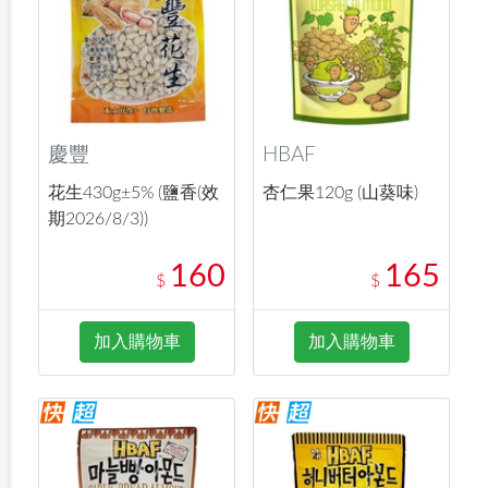
慶豐
HBAF
花生430g±5% (鹽香(效
杏仁果120g (山葵味)
期2026/8/3))
160
165
$
$
加入購物車
加入購物車