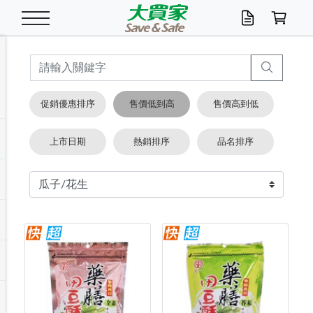
米/五穀/濃湯
休閒零嘴
養生保健/常備品
沐浴乳香皂
鍋具/飲水/廚房
衛生紙/濕巾
廚房家電
文具/辦公用品
冷凍免運
米/糙米
食用油
包麵
魚罐
初一十五拜拜懶
餅乾
糖果/蜜餞/果凍
茶飲料
雞精/飲品
奶粉
綠茶
即溶咖啡
沐浴乳
洗髮/護髮
牙 刷
潔顏產品
臉部保養
鍋具/餐具
掃除/清潔用具
寢具/家具
寵物食品
抽取衛生紙/濕巾
洗衣精
廚房/餐具清潔
衛生棉
箱購免運區
料理鍋具
除濕/清淨機
除塵家電
電腦周邊
文具用品
機車/腳踏車百貨
戶外/休閒用品
服飾內著
生鮮食品
食品免運
季節活動
促銷優惠排序
售價低到高
售價高到低
油/調味料
美味餅乾
奶粉/穀麥片
美髮造型
掃除用具/照明/五金
衣物清潔
季節家電
汽機車百貨
箱購免運
五穀/南北貨
醬油.油膏.蠔油
碗麵/義大利麵
醬菜/玉米罐
零嘴
糕餅/點心
巧克力
果汁咖啡
機能保健
麥片/玉米片
紅茶
咖啡豆/粉/濾掛
香皂/洗手乳
造型髮品
牙膏/漱口水
卸妝/粉刺調理
面/眼膜
保鮮/微波
洗衣/曬衣用具
收納用品
寵物清潔/百貨
廚房紙巾/平版/
洗衣粉/皂
浴廁/水管清潔
嬰兒尿布
烤箱/微波/電磁爐
風扇/防蚊家電
美容家電
數位週邊
辦公文具/收納
汽車百貨
健身/按摩/瑜珈
配件
調理食品
清潔用品免運
店長推薦
上市日期
熱銷排序
品名排序
泡麵 / 麵條
糖果/巧克力
特色茶品
口腔清潔
傢飾/收納/衛浴
居家清潔
生活家電
休閒/運動
主題專區
湯類/湯塊
調味用品
麵條/快煮麵/米粉
調理食品
堅果/海苔
洋芋片
碳酸/礦泉水
族群保健
沖調穀粉/隨手包
奶茶/花草茶
可可/糖/奶精
染髮產品
口腔配件
刮鬍用品
身體保養
飲水用具
電池/延長線
衛浴/毛巾
園藝用品
箱購免運區
漂白水/柔軟精
居家清潔/除濕芳
成人紙尿褲
快煮壺/烘碗機
電暖器
家用電器
手機/平板周邊
玩具/擺設小物
測量/護具/其他
男/女/機能包
居家/汽百用品
這夏不怕熱
罐頭調理包
飲料
咖啡/可可
臉部清潔
寵物/園藝
衛生棉/護墊
3C/電腦周邊/OA
服飾/配件
咖哩/沾拌醬/抹醬
箱購專區
肉鬆/肉醬罐
肉乾/豆乾
節日限定伴手禮
保久乳/豆米漿
常備/醫材/口罩
烏龍/普洱茶/其他
開架彩妝/防曬
廚房配件
燈泡/檯燈/照明
地墊/家飾品
日用活動區
箱購免運區
防蚊/殺蟲
咖啡機/果汁調理
辦公用具
球類/運動
戶外/室內鞋
綠意露營生活
開架/身體保養
成人/嬰兒紙尿褲
點心罐
機能飲料
▶保健品牌推薦
黑糖桂圓/蜂蜜醋
修繕/五金/祭祀
箱購飲料