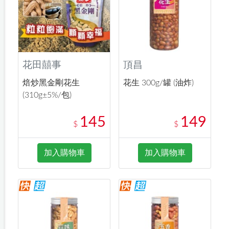
花田囍事
頂昌
焙炒黑金剛花生
花生 300g/罐 (油炸)
(310g±5%/包)
145
149
$
$
加入購物車
加入購物車