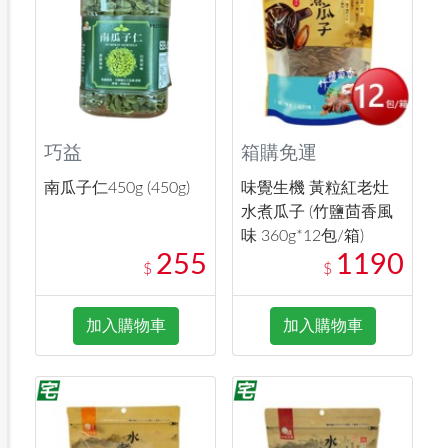
巧益
箱購免運
南瓜子仁450g (450g)
味覺生機 黃粒紅老灶
水煮瓜子 (竹鹽茴香風
味 360g*12包/箱)
255
1190
$
$
加入購物車
加入購物車