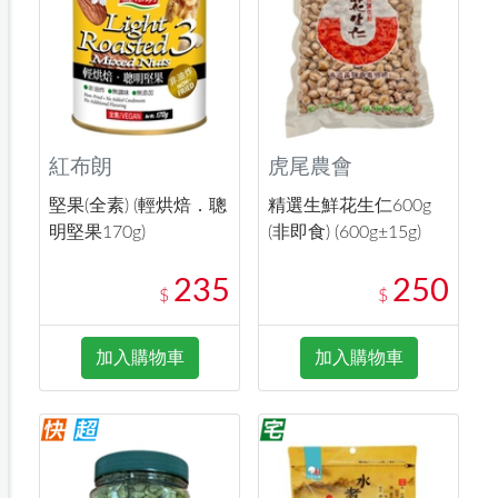
紅布朗
虎尾農會
堅果(全素) (輕烘焙．聰
精選生鮮花生仁600g
明堅果170g)
(非即食) (600g±15g)
235
250
$
$
加入購物車
加入購物車