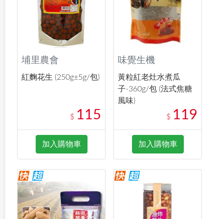
埔里農會
味覺生機
紅麴花生 (250g±5g/包)
黃粒紅老灶水煮瓜
子-360g/包 (法式焦糖
風味)
115
119
$
$
加入購物車
加入購物車