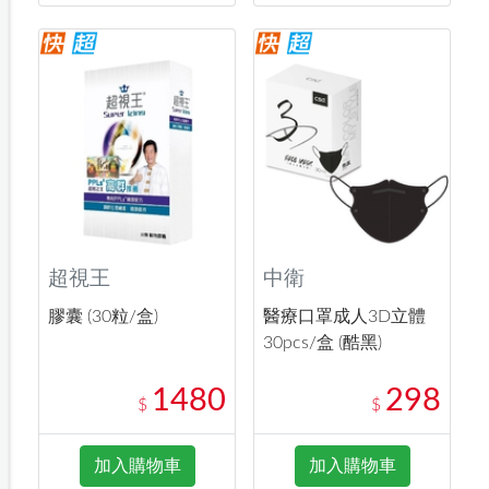
超視王
中衛
膠囊 (30粒/盒)
醫療口罩成人3D立體
30pcs/盒 (酷黑)
1480
298
$
$
加入購物車
加入購物車