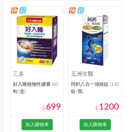
三多
五洲生醫
好入睡植物性膠囊 (60
阿鈣八合一強效錠 (120
粒/盒)
錠/瓶)
699
1200
$
$
加入購物車
加入購物車