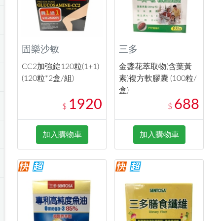
固樂沙敏
三多
CC2加強錠120粒(1+1)
金盞花萃取物(含葉黃
(120粒*2盒/組)
素)複方軟膠囊 (100粒/
盒)
1920
688
$
$
加入購物車
加入購物車