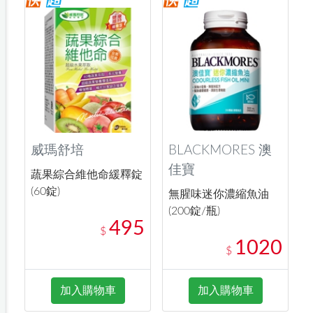
威瑪舒培
BLACKMORES 澳
佳寶
蔬果綜合維他命緩釋錠
(60錠)
無腥味迷你濃縮魚油
(200錠/瓶)
495
$
1020
$
加入購物車
加入購物車