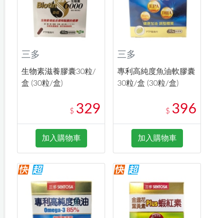
三多
三多
生物素滋養膠囊30粒/
專利高純度魚油軟膠囊
盒 (30粒/盒)
30粒/盒 (30粒/盒)
329
396
$
$
加入購物車
加入購物車