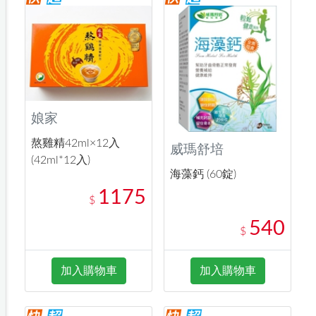
娘家
熬雞精42ml×12入
威瑪舒培
(42ml*12入)
海藻鈣 (60錠)
1175
$
540
$
加入購物車
加入購物車