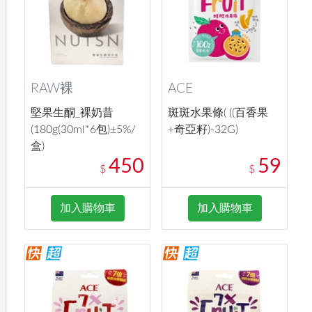
RAW裸
ACE
堅果生酮_裸奶昔
斑斑水果條( ((百香果
(180g(30ml*6包)±5%/
+奇亞籽)-32G)
盒)
450
59
$
$
加入購物車
加入購物車