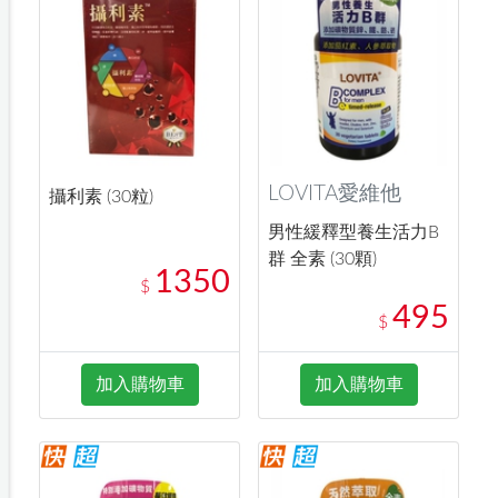
LOVITA愛維他
攝利素 (30粒)
男性緩釋型養生活力B
群 全素 (30顆)
1350
$
495
$
加入購物車
加入購物車