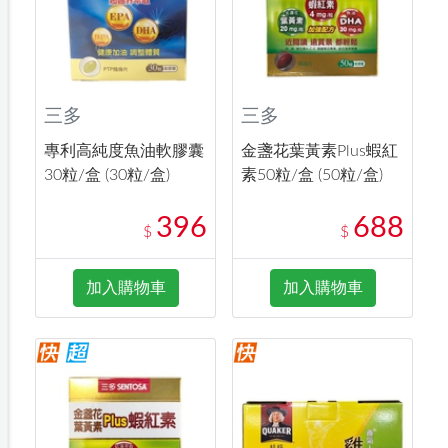
三多
三多
專利高純度魚油軟膠囊
金盞花葉黃素Plus蝦紅
30粒/盒 (30粒/盒)
素50粒/盒 (50粒/盒)
396
688
$
$
加入購物車
加入購物車