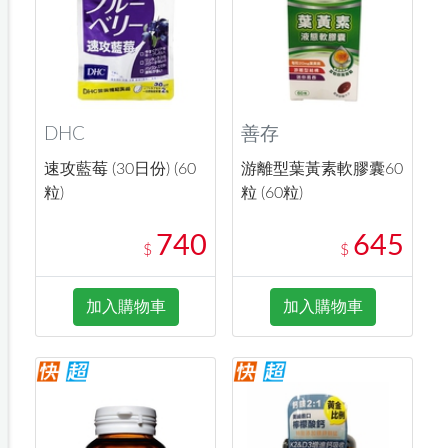
DHC
善存
速攻藍莓 (30日份) (60
游離型葉黃素軟膠囊60
粒)
粒 (60粒)
740
645
$
$
加入購物車
加入購物車