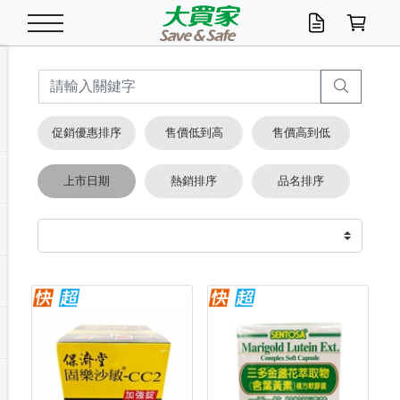
米/五穀/濃湯
休閒零嘴
養生保健/常備品
沐浴乳香皂
鍋具/飲水/廚房
衛生紙/濕巾
廚房家電
文具/辦公用品
冷凍免運
米/糙米
食用油
包麵
魚罐
初一十五拜拜懶
餅乾
糖果/蜜餞/果凍
茶飲料
雞精/飲品
奶粉
綠茶
即溶咖啡
沐浴乳
洗髮/護髮
牙 刷
潔顏產品
臉部保養
鍋具/餐具
掃除/清潔用具
寢具/家具
寵物食品
抽取衛生紙/濕巾
洗衣精
廚房/餐具清潔
衛生棉
箱購免運區
料理鍋具
除濕/清淨機
除塵家電
電腦周邊
文具用品
機車/腳踏車百貨
戶外/休閒用品
服飾內著
生鮮食品
食品免運
季節活動
促銷優惠排序
售價低到高
售價高到低
油/調味料
美味餅乾
奶粉/穀麥片
美髮造型
掃除用具/照明/五金
衣物清潔
季節家電
汽機車百貨
箱購免運
五穀/南北貨
醬油.油膏.蠔油
碗麵/義大利麵
醬菜/玉米罐
零嘴
糕餅/點心
巧克力
果汁咖啡
機能保健
麥片/玉米片
紅茶
咖啡豆/粉/濾掛
香皂/洗手乳
造型髮品
牙膏/漱口水
卸妝/粉刺調理
面/眼膜
保鮮/微波
洗衣/曬衣用具
收納用品
寵物清潔/百貨
廚房紙巾/平版/
洗衣粉/皂
浴廁/水管清潔
嬰兒尿布
烤箱/微波/電磁爐
風扇/防蚊家電
美容家電
數位週邊
辦公文具/收納
汽車百貨
健身/按摩/瑜珈
配件
調理食品
清潔用品免運
店長推薦
上市日期
熱銷排序
品名排序
泡麵 / 麵條
糖果/巧克力
特色茶品
口腔清潔
傢飾/收納/衛浴
居家清潔
生活家電
休閒/運動
主題專區
湯類/湯塊
調味用品
麵條/快煮麵/米粉
調理食品
堅果/海苔
洋芋片
碳酸/礦泉水
族群保健
沖調穀粉/隨手包
奶茶/花草茶
可可/糖/奶精
染髮產品
口腔配件
刮鬍用品
身體保養
飲水用具
電池/延長線
衛浴/毛巾
園藝用品
箱購免運區
漂白水/柔軟精
居家清潔/除濕芳
成人紙尿褲
快煮壺/烘碗機
電暖器
家用電器
手機/平板周邊
玩具/擺設小物
測量/護具/其他
男/女/機能包
居家/汽百用品
這夏不怕熱
罐頭調理包
飲料
咖啡/可可
臉部清潔
寵物/園藝
衛生棉/護墊
3C/電腦周邊/OA
服飾/配件
咖哩/沾拌醬/抹醬
箱購專區
肉鬆/肉醬罐
肉乾/豆乾
節日限定伴手禮
保久乳/豆米漿
常備/醫材/口罩
烏龍/普洱茶/其他
開架彩妝/防曬
廚房配件
燈泡/檯燈/照明
地墊/家飾品
日用活動區
箱購免運區
防蚊/殺蟲
咖啡機/果汁調理
辦公用具
球類/運動
戶外/室內鞋
綠意露營生活
開架/身體保養
成人/嬰兒紙尿褲
點心罐
機能飲料
▶保健品牌推薦
黑糖桂圓/蜂蜜醋
修繕/五金/祭祀
箱購飲料