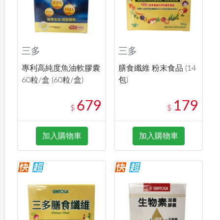
三多
三多
專利高純度魚油軟膠囊
膳食纖維 粉末食品 (14
60粒/盒 (60粒/盒)
包)
679
179
$
$
加入購物車
加入購物車