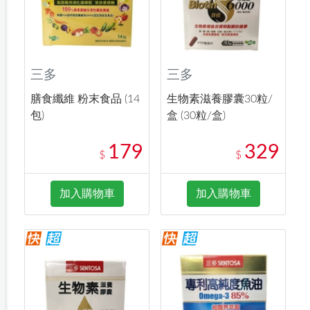
三多
三多
膳食纖維 粉末食品 (14
生物素滋養膠囊30粒/
包)
盒 (30粒/盒)
179
329
$
$
加入購物車
加入購物車