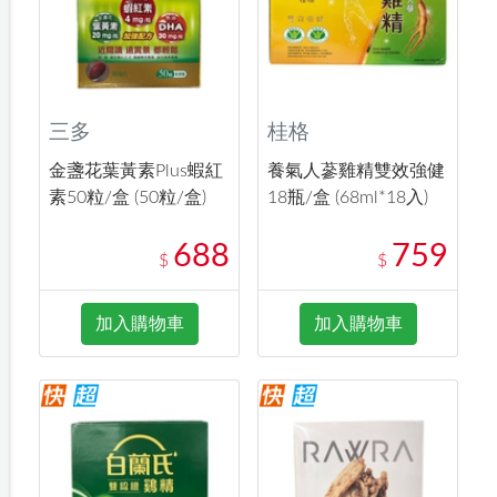
三多
桂格
金盞花葉黃素Plus蝦紅
養氣人蔘雞精雙效強健
素50粒/盒 (50粒/盒)
18瓶/盒 (68ml*18入)
688
759
$
$
加入購物車
加入購物車