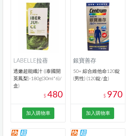
LABELLE拉蓓
銀寶善存
透嫩超能纖汁 ((泰國開
50+ 綜合維他命120錠
英鳳梨)-180g(30ml*6)/
(男性) (120錠/盒)
盒)
480
970
$
$
加入購物車
加入購物車