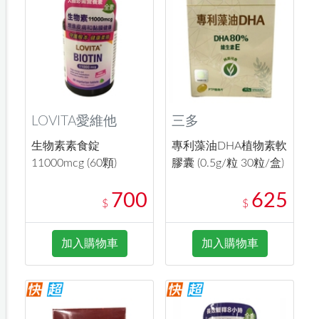
LOVITA愛維他
三多
生物素素食錠
專利藻油DHA植物素軟
11000mcg (60顆)
膠囊 (0.5g/粒 30粒/盒)
700
625
$
$
加入購物車
加入購物車