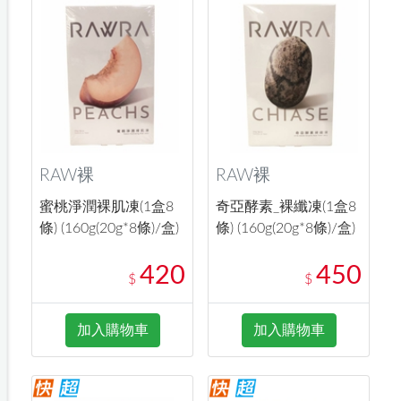
RAW裸
RAW裸
蜜桃淨潤裸肌凍(1盒8
奇亞酵素_裸纖凍(1盒8
條) (160g(20g*8條)/盒)
條) (160g(20g*8條)/盒)
420
450
$
$
加入購物車
加入購物車