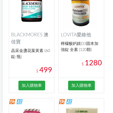
BLACKMORES 澳
LOVITA愛維他
佳寶
檸檬酸鈣鎂D3固本加
強錠 全素 (120顆)
晶采金盞花葉黃素 (60
錠/瓶)
1280
$
499
$
加入購物車
加入購物車