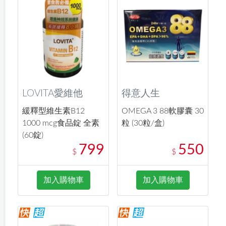
LOVITA愛維他
得意人生
緩釋型維生素B12
OMEGA 3 88軟膠囊 30
1000 mcg食品錠 全素
粒 (30粒/盒)
(60錠)
799
550
$
$
加入購物車
加入購物車