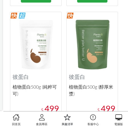
彼蛋白
彼蛋白
植物蛋白500g (純粹可
植物蛋白500g (醇厚米
可)
漿)
499
499
$
$
回首頁
會員專區
興趣清單
客服中心
電腦版
加入購物車
加入購物車