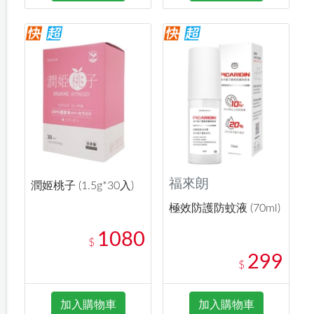
福來朗
潤姬桃子 (1.5g*30入)
極效防護防蚊液 (70ml)
1080
$
299
$
加入購物車
加入購物車