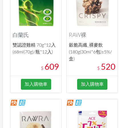
白蘭氏
RAW裸
雙認證雞精 70g*12入
穀脆高纖_裸麥飲
(68ml(70g)/瓶*12入)
(180g(30ml*6包)±5%/
盒)
609
520
$
$
加入購物車
加入購物車