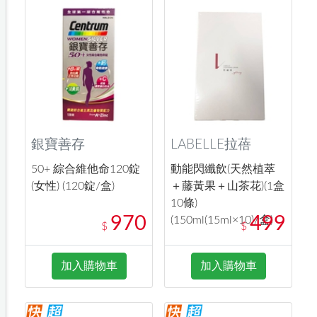
銀寶善存
LABELLE拉蓓
50+ 綜合維他命120錠
動能閃纖飲(天然植萃
(女性) (120錠/盒)
＋藤黃果＋山茶花)(1盒
10條)
970
499
(150ml(15ml×10)/盒)
$
$
加入購物車
加入購物車