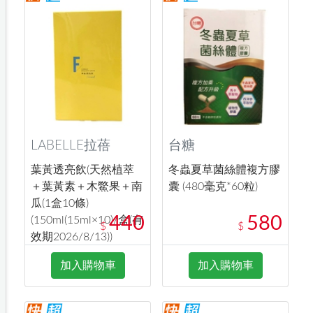
LABELLE拉蓓
台糖
葉黃透亮飲(天然植萃
冬蟲夏草菌絲體複方膠
＋葉黃素＋木鱉果＋南
囊 (480毫克*60粒)
瓜(1盒10條)
440
580
(150ml(15ml×10)/盒(有
$
$
效期2026/8/13))
加入購物車
加入購物車