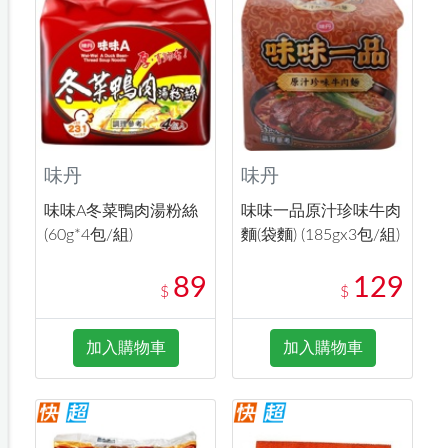
味丹
味丹
味味A冬菜鴨肉湯粉絲
味味一品原汁珍味牛肉
(60g*4包/組)
麵(袋麵) (185gx3包/組)
89
129
$
$
加入購物車
加入購物車