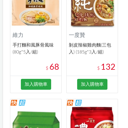
維力
一度贊
手打麵和風豚骨風味
剝皮辣椒雞肉麵(三包
(80g*5入/組)
入) (185g*3入/組)
68
132
$
$
加入購物車
加入購物車