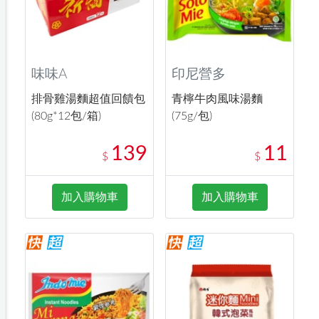
味味A
印尼營多
排骨雞湯麵超值回饋包
青檸牛肉風味湯麵
(80g*12包/箱)
(75g/包)
139
11
$
$
加入購物車
加入購物車