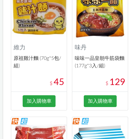
維力
味丹
原祖雞汁麵 (70g*5包/
味味一品皇朝牛筋袋麵
組)
(177g*3入/組)
45
129
$
$
加入購物車
加入購物車