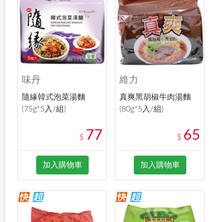
味丹
維力
隨緣韓式泡菜湯麵
真爽黑胡椒牛肉湯麵
(75g*5入/組)
(80g*5入/組)
77
65
$
$
加入購物車
加入購物車