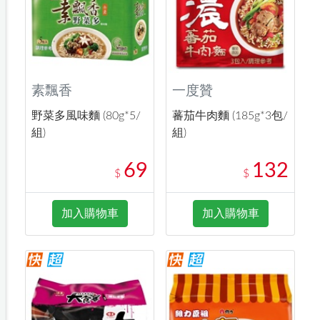
素飄香
一度贊
野菜多風味麵 (80g*5/
蕃茄牛肉麵 (185g*3包/
組)
組)
69
132
$
$
加入購物車
加入購物車