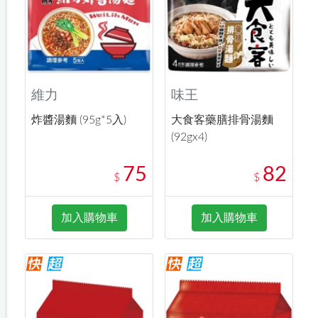
維力
味王
炸醬湯麵 (95g*5入)
大食客藥膳排骨湯麵
(92gx4)
75
82
$
$
加入購物車
加入購物車