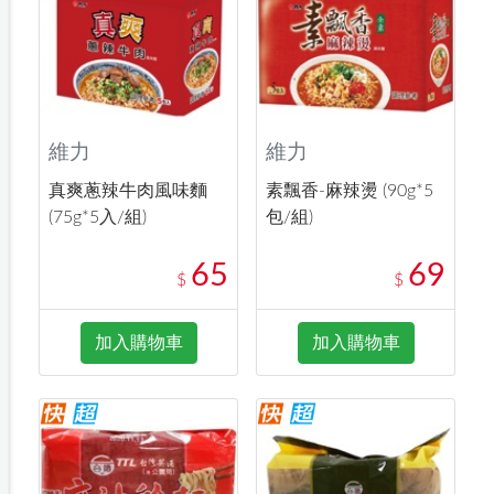
維力
維力
真爽蔥辣牛肉風味麵
素飄香-麻辣燙 (90g*5
(75g*5入/組)
包/組)
65
69
$
$
加入購物車
加入購物車