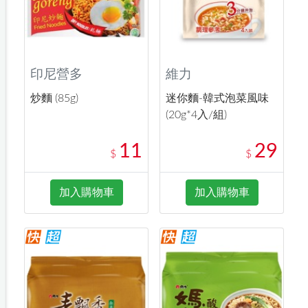
印尼營多
維力
炒麵 (85g)
迷你麵-韓式泡菜風味
(20g*4入/組)
11
29
$
$
加入購物車
加入購物車