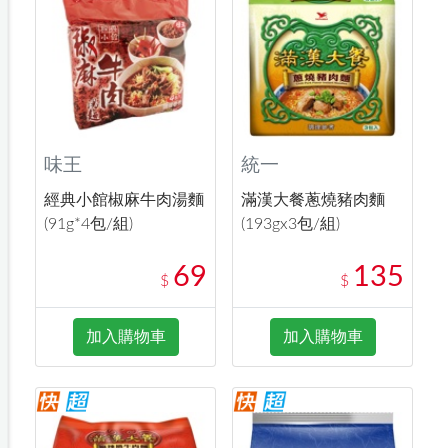
味王
統一
經典小館椒麻牛肉湯麵
滿漢大餐蔥燒豬肉麵
(91g*4包/組)
(193gx3包/組)
69
135
$
$
加入購物車
加入購物車