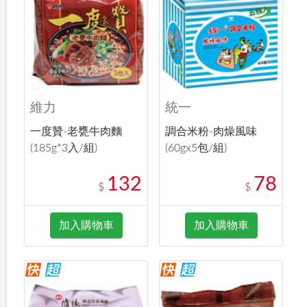
維力
統一
一度贊-老甕牛肉麵
調合米粉-肉燥風味
(185g*3入/組)
(60gx5包/組)
132
78
$
$
加入購物車
加入購物車