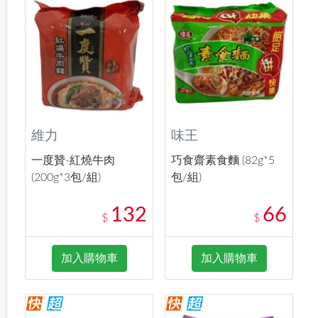
維力
味王
一度贊-紅燒牛肉
巧食齋素食麵 (82g*5
(200g*3包/組)
包/組)
132
66
$
$
加入購物車
加入購物車