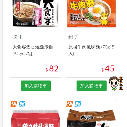
味王
維力
大食客酒香燒雞湯麵
原祖牛肉風味麵 (70g*5
(94gx4/組)
入)
82
45
$
$
加入購物車
加入購物車