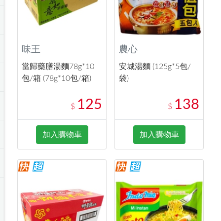
味王
農心
當歸藥膳湯麵78g*10
安城湯麵 (125g*5包/
包/箱 (78g*10包/箱)
袋)
125
138
$
$
加入購物車
加入購物車