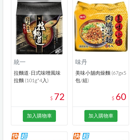
統一
味丹
拉麵道-日式味噌風味
美味小舖肉燥麵 (67gx5
拉麵 (101g*4入)
包/組)
72
60
$
$
加入購物車
加入購物車