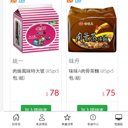
統一
味丹
肉燥風味特大號 (85gx5
味味A肉骨茶麵 (85gx5
包/組)
包/組)
78
75
$
$
加入購物車
加入購物車
回首頁
會員專區
興趣清單
客服中心
電腦版