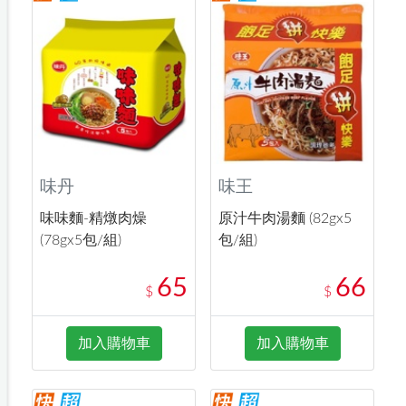
味丹
味王
味味麵-精燉肉燥
原汁牛肉湯麵 (82gx5
(78gx5包/組)
包/組)
65
66
$
$
加入購物車
加入購物車