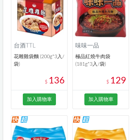
台酒TTL
味味一品
花雕雞袋麵 (200g*3入/
極品紅燒牛肉袋
袋)
(181g*3入/袋)
136
129
$
$
加入購物車
加入購物車