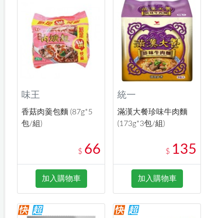
味王
統一
香菇肉羹包麵 (87g*5
滿漢大餐珍味牛肉麵
包/組)
(173g*3包/組)
66
135
$
$
加入購物車
加入購物車