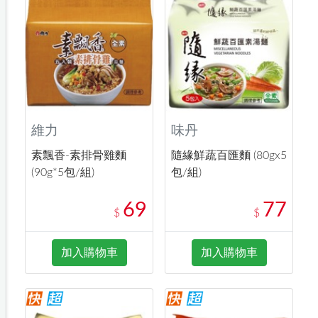
維力
味丹
素飄香-素排骨雞麵
隨緣鮮蔬百匯麵 (80gx5
(90g*5包/組)
包/組)
69
77
$
$
加入購物車
加入購物車