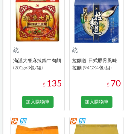
統一
統一
滿漢大餐麻辣鍋牛肉麵
拉麵道-日式豚骨風味
(200gx3包/組)
拉麵 (94GX4包/組)
135
70
$
$
加入購物車
加入購物車