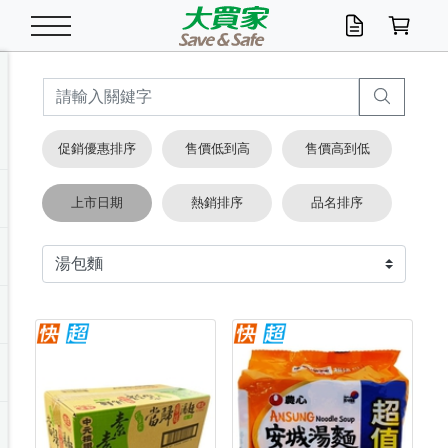
米/五穀/濃湯
休閒零嘴
養生保健/常備品
沐浴乳香皂
鍋具/飲水/廚房
衛生紙/濕巾
廚房家電
文具/辦公用品
冷凍免運
米/糙米
食用油
包麵
魚罐
初一十五拜拜懶
餅乾
糖果/蜜餞/果凍
茶飲料
雞精/飲品
奶粉
綠茶
即溶咖啡
沐浴乳
洗髮/護髮
牙 刷
潔顏產品
臉部保養
鍋具/餐具
掃除/清潔用具
寢具/家具
寵物食品
抽取衛生紙/濕巾
洗衣精
廚房/餐具清潔
衛生棉
箱購免運區
料理鍋具
除濕/清淨機
除塵家電
電腦周邊
文具用品
機車/腳踏車百貨
戶外/休閒用品
服飾內著
生鮮食品
食品免運
季節活動
促銷優惠排序
售價低到高
售價高到低
油/調味料
美味餅乾
奶粉/穀麥片
美髮造型
掃除用具/照明/五金
衣物清潔
季節家電
汽機車百貨
箱購免運
五穀/南北貨
醬油.油膏.蠔油
碗麵/義大利麵
醬菜/玉米罐
零嘴
糕餅/點心
巧克力
果汁咖啡
機能保健
麥片/玉米片
紅茶
咖啡豆/粉/濾掛
香皂/洗手乳
造型髮品
牙膏/漱口水
卸妝/粉刺調理
面/眼膜
保鮮/微波
洗衣/曬衣用具
收納用品
寵物清潔/百貨
廚房紙巾/平版/
洗衣粉/皂
浴廁/水管清潔
嬰兒尿布
烤箱/微波/電磁爐
風扇/防蚊家電
美容家電
數位週邊
辦公文具/收納
汽車百貨
健身/按摩/瑜珈
配件
調理食品
清潔用品免運
店長推薦
上市日期
熱銷排序
品名排序
泡麵 / 麵條
糖果/巧克力
特色茶品
口腔清潔
傢飾/收納/衛浴
居家清潔
生活家電
休閒/運動
主題專區
湯類/湯塊
調味用品
麵條/快煮麵/米粉
調理食品
堅果/海苔
洋芋片
碳酸/礦泉水
族群保健
沖調穀粉/隨手包
奶茶/花草茶
可可/糖/奶精
染髮產品
口腔配件
刮鬍用品
身體保養
飲水用具
電池/延長線
衛浴/毛巾
園藝用品
箱購免運區
漂白水/柔軟精
居家清潔/除濕芳
成人紙尿褲
快煮壺/烘碗機
電暖器
家用電器
手機/平板周邊
玩具/擺設小物
測量/護具/其他
男/女/機能包
居家/汽百用品
這夏不怕熱
罐頭調理包
飲料
咖啡/可可
臉部清潔
寵物/園藝
衛生棉/護墊
3C/電腦周邊/OA
服飾/配件
咖哩/沾拌醬/抹醬
箱購專區
肉鬆/肉醬罐
肉乾/豆乾
節日限定伴手禮
保久乳/豆米漿
常備/醫材/口罩
烏龍/普洱茶/其他
開架彩妝/防曬
廚房配件
燈泡/檯燈/照明
地墊/家飾品
日用活動區
箱購免運區
防蚊/殺蟲
咖啡機/果汁調理
辦公用具
球類/運動
戶外/室內鞋
綠意露營生活
開架/身體保養
成人/嬰兒紙尿褲
點心罐
機能飲料
▶保健品牌推薦
黑糖桂圓/蜂蜜醋
修繕/五金/祭祀
箱購飲料