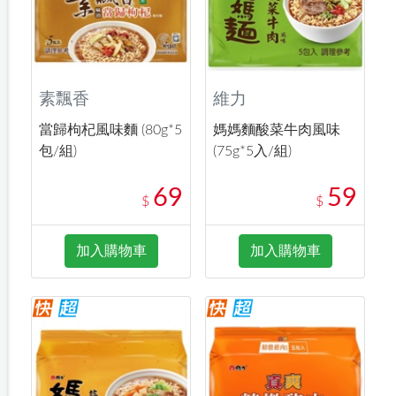
素飄香
維力
當歸枸杞風味麵 (80g*5
媽媽麵酸菜牛肉風味
包/組)
(75g*5入/組)
69
59
$
$
加入購物車
加入購物車