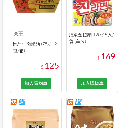
味王
頂級金拉麵 120g*5入/
袋 (辛辣)
原汁牛肉湯麵 (75g*12
包/箱)
169
$
125
$
加入購物車
加入購物車