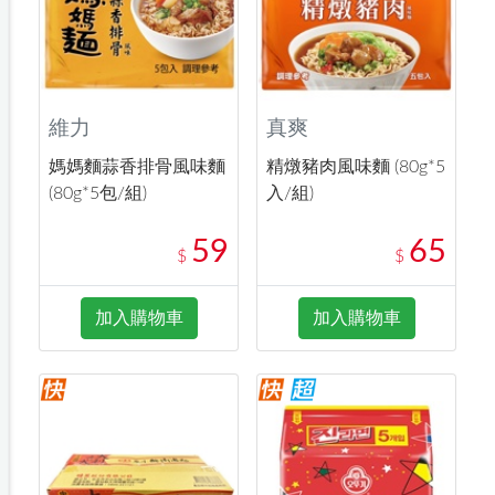
維力
真爽
媽媽麵蒜香排骨風味麵
精燉豬肉風味麵 (80g*5
(80g*5包/組)
入/組)
59
65
$
$
加入購物車
加入購物車