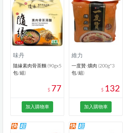
味丹
維力
隨緣素肉骨茶麵 (90gx5
一度贊-爌肉 (200g*3
包/組)
包/組)
77
132
$
$
加入購物車
加入購物車