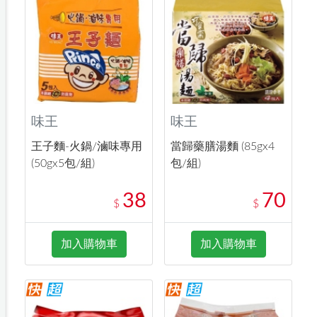
味王
味王
王子麵-火鍋/滷味專用
當歸藥膳湯麵 (85gx4
(50gx5包/組)
包/組)
38
70
$
$
加入購物車
加入購物車