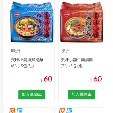
味丹
味丹
美味小舖海鮮湯麵
美味小舖牛肉湯麵
(68gx5包/組)
(72gx5包/組)
60
60
$
$
加入購物車
加入購物車