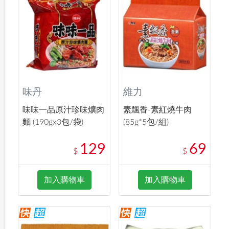
味丹
維力
味味一品原汁珍味爌肉
素飄香-素紅燒牛肉
麵 (190gx3包/袋)
(85g*5包/組)
129
69
$
$
加入購物車
加入購物車