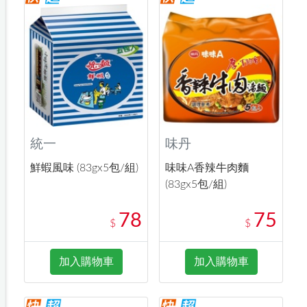
統一
味丹
鮮蝦風味 (83gx5包/組)
味味A香辣牛肉麵
(83gx5包/組)
78
75
$
$
加入購物車
加入購物車