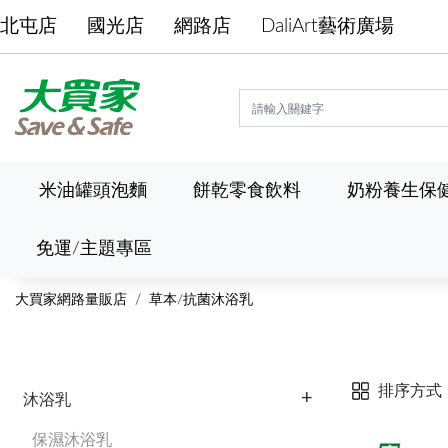
北屯店
國光店
網路店
DaliArt藝術廣場
米油罐頭泡麵
餅乾零食飲料
奶粉養生保
免運/主題專區
大買家網路量販店
草本/抗菌沐浴乳
排序方式
沐浴乳
保濕沐浴乳