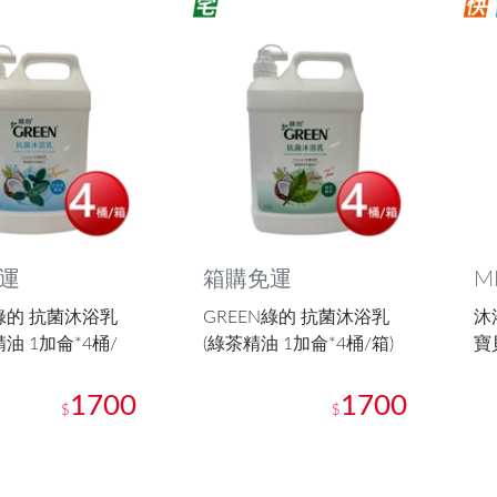
運
箱購免運
M
N綠的 抗菌沐浴乳
GREEN綠的 抗菌沐浴乳
沐
油 1加侖*4桶/
(綠茶精油 1加侖*4桶/箱)
寶貝
1700
1700
$
$