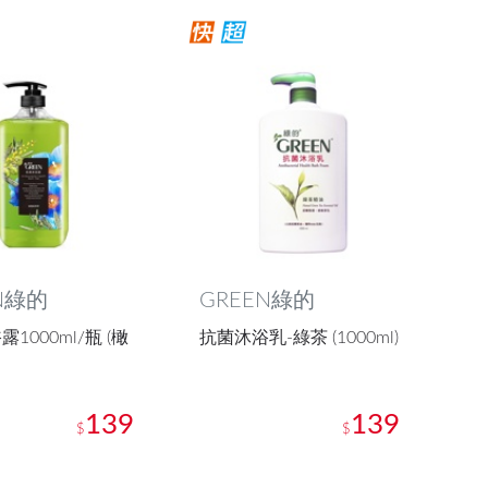
N綠的
GREEN綠的
1000ml/瓶 (橄
抗菌沐浴乳-綠茶 (1000ml)
139
139
$
$