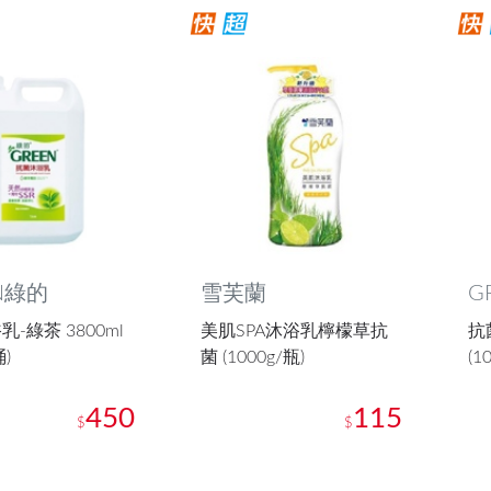
N綠的
雪芙蘭
G
-綠茶 3800ml
美肌SPA沐浴乳檸檬草抗
抗
)
菌 (1000g/瓶)
(1
450
115
$
$