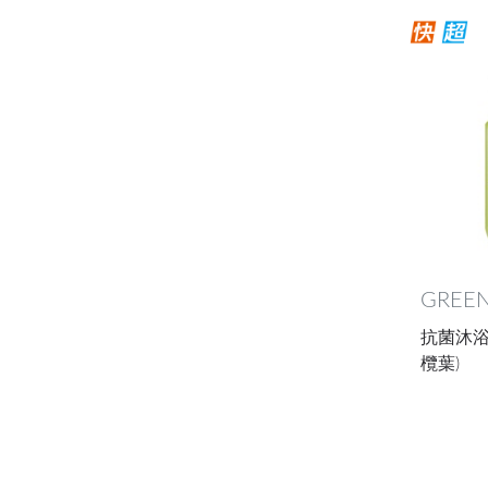
GREE
抗菌沐浴露
欖葉)