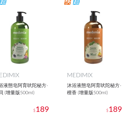
EDIMIX
MEDIMIX
浴液態皂阿育吠陀秘方-
沐浴液態皂阿育吠陀秘方-
 (增量版500ml)
檀香 (增量版500ml)
189
189
$
$