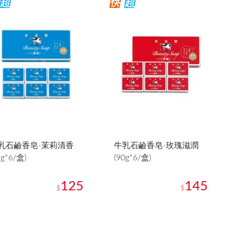
乳石鹼香皂-茉莉清香
牛乳石鹼香皂-玫瑰滋潤
5g*6/盒)
(90g*6/盒)
125
145
$
$