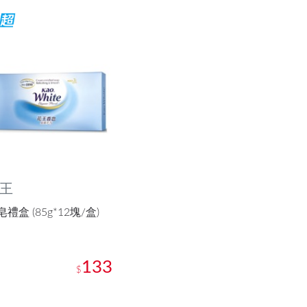
王
禮盒 (85g*12塊/盒)
133
$