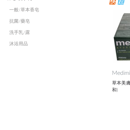
一般/草本香皂
抗菌/藥皂
洗手乳/露
沐浴用品
Medimi
草本美膚皂
和)