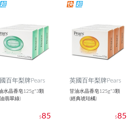
國百年梨牌Pears
英國百年梨牌Pears
油水晶香皂125g*3顆
甘油水晶香皂125g*3顆
控油翡翠綠)
(經典琥珀橘)
85
85
$
$