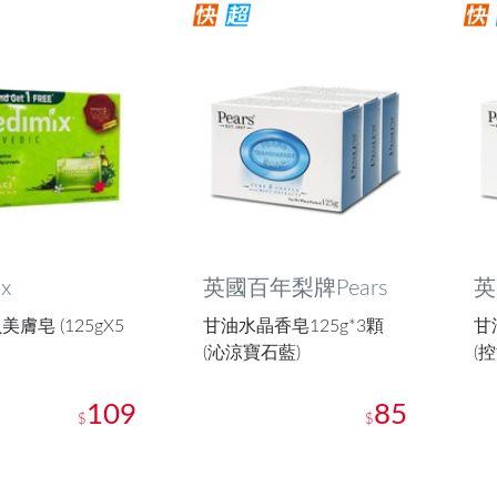
x
英國百年梨牌Pears
英
膚皂 (125gX5
甘油水晶香皂125g*3顆
甘
(沁涼寶石藍)
(
109
85
$
$