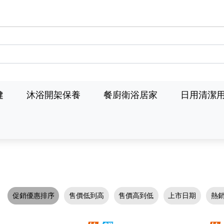
健
沐浴開架保養
餐廚衛浴居家
日用清潔
促銷優惠排序
售價低到高
售價高到低
上市日期
熱