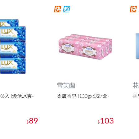
雪芙蘭
花
X6入 (煥活冰爽-
柔膚香皂 (130gx6塊/盒)
香皂
89
103
$
$