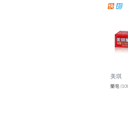
美琪
樂皂 (10