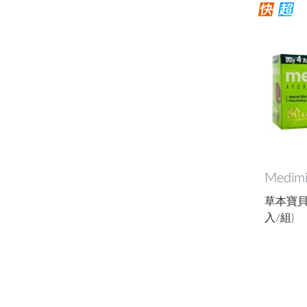
Medimi
草本寶貝美
入/組)