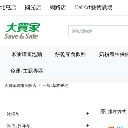
北屯店
國光店
網路店
DaliArt藝術廣場
米油罐頭泡麵
餅乾零食飲料
奶粉養生保
免運/主題專區
大買家網路量販店
一般/草本香皂
排序方式
沐浴乳
香皂/洗手乳