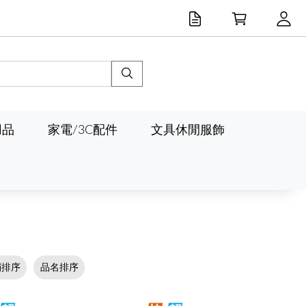
用品
家電/3C配件
文具休閒服飾
銷排序
品名排序