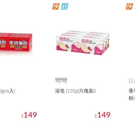
彎彎
L
0gx6入)
浴皂 (135g(六塊裝))
香
粉)
149
149
$
$