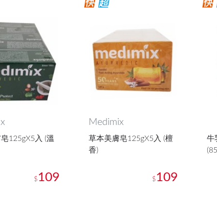
x
Medimix
125gX5入 (溫
草本美膚皂125gX5入 (檀
牛
香)
(8
109
109
$
$