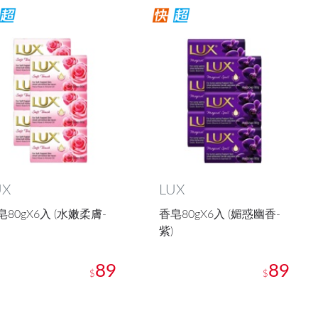
UX
LUX
皂80gX6入 (水嫩柔膚-
香皂80gX6入 (媚惑幽香-
紫)
89
89
$
$