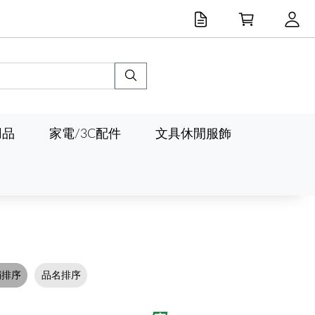
用品
家電/3C配件
文具休閒服飾
銷排序
品名排序