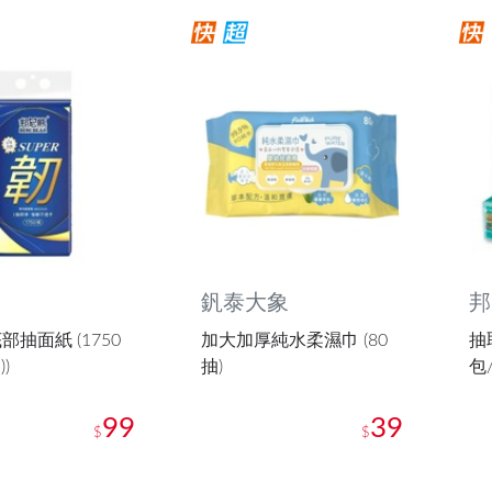
釩泰大象
邦
抽面紙 (1750
加大加厚純水柔濕巾 (80
抽
))
抽)
包
99
39
$
$