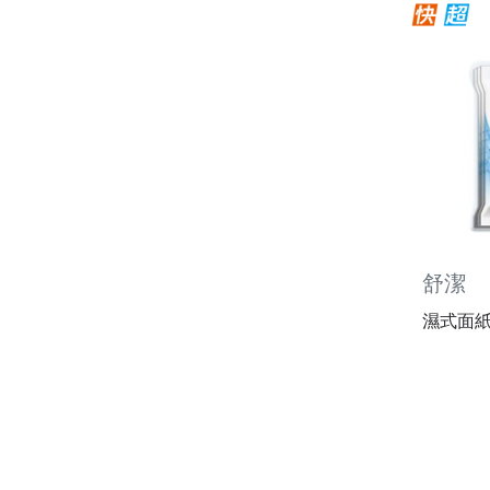
舒潔
濕式面紙 