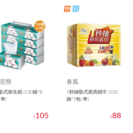
尼熊
春風
取式衛生紙 (130抽*8
1秒抽取式廚房紙巾 (120
/串)
抽*3包/串)
105
88
$
$