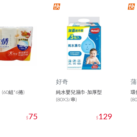
好奇
蒲
(60組*6捲)
純水嬰兒濕巾-加厚型
環
(80X3/串)
(8
75
129
$
$