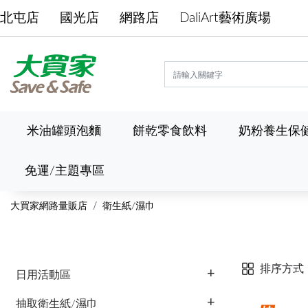
北屯店
國光店
網路店
DaliArt藝術廣場
米油罐頭泡麵
餅乾零食飲料
奶粉養生保
免運/主題專區
大買家網路量販店
衛生紙/濕巾
排序方式
日用活動區
抽取衛生紙/濕巾