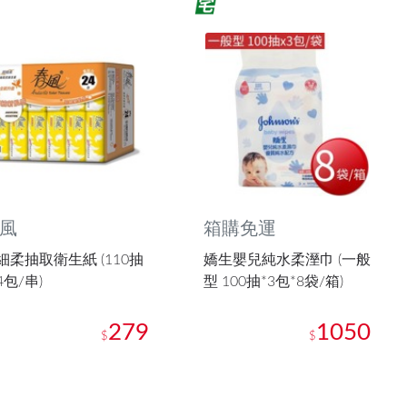
風
箱購免運
細柔抽取衛生紙 (110抽
嬌生嬰兒純水柔溼巾 (一般
4包/串)
型 100抽*3包*8袋/箱)
279
1050
$
$