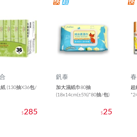
合
釩泰
春
 (130抽X36包/
加大濕紙巾80抽
超
(18x14cm(±5%)*80抽/包)
*2
285
25
$
$