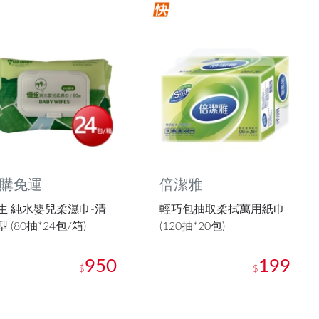
購免運
倍潔雅
生 純水嬰兒柔濕巾-清
輕巧包抽取柔拭萬用紙巾
 (80抽*24包/箱)
(120抽*20包)
950
199
$
$