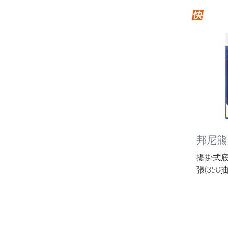
邦尼熊
提掛式底部
張(350抽