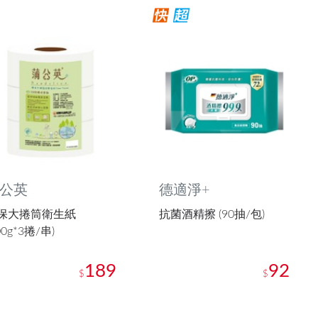
公英
德適淨+
保大捲筒衛生紙
抗菌酒精擦 (90抽/包)
00g*3捲/串)
189
92
$
$