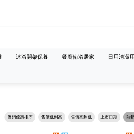
健
沐浴開架保養
餐廚衛浴居家
日用清潔
促銷優惠排序
售價低到高
售價高到低
上市日期
熱