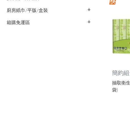
廚房紙巾/平版/盒裝
箱購免運區
簡約組
抽取衛生紙
袋)