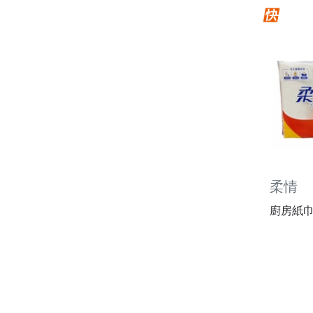
柔情
廚房紙巾 