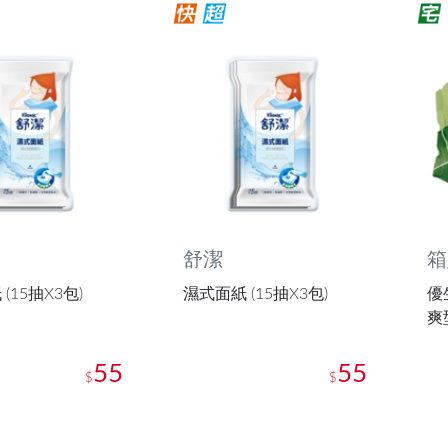
舒潔
箱
(15抽X3包)
濕式面紙 (15抽X3包)
優
爽型
55
55
$
$