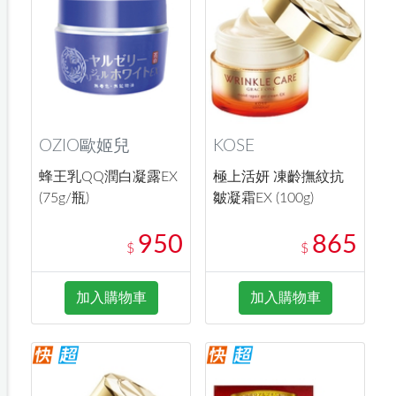
OZIO歐姬兒
KOSE
蜂王乳QQ潤白凝露EX
極上活妍 凍齡撫紋抗
(75g/瓶)
皺凝霜EX (100g)
950
865
$
$
加入購物車
加入購物車