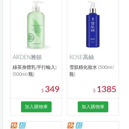
ARDEN雅頓
KOSE高絲
綠茶身體乳(平行輸入)
雪肌精化妝水 (500ml/
(500ml/瓶)
瓶)
349
1385
$
$
加入購物車
加入購物車