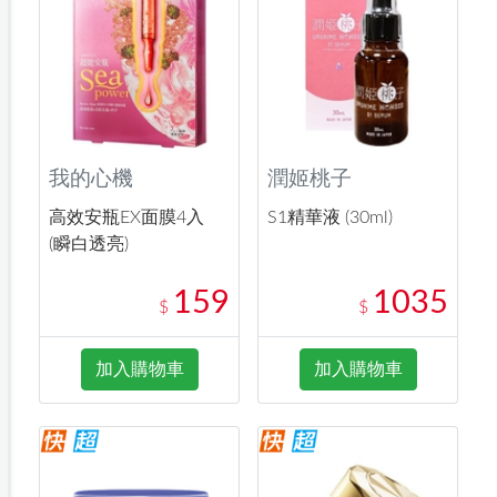
我的心機
潤姬桃子
高效安瓶EX面膜4入
S1精華液 (30ml)
(瞬白透亮)
159
1035
$
$
加入購物車
加入購物車