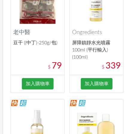
老中醫
Ongredients
豆干 ((中丁)-250g/包)
屏障鎮靜水光噴霧
100ml (平行輸入)
(100ml)
79
339
$
$
加入購物車
加入購物車