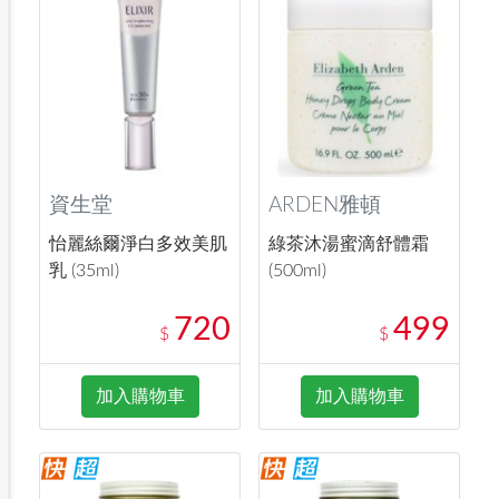
資生堂
ARDEN雅頓
怡麗絲爾淨白多效美肌
綠茶沐湯蜜滴舒體霜
乳 (35ml)
(500ml)
720
499
$
$
加入購物車
加入購物車