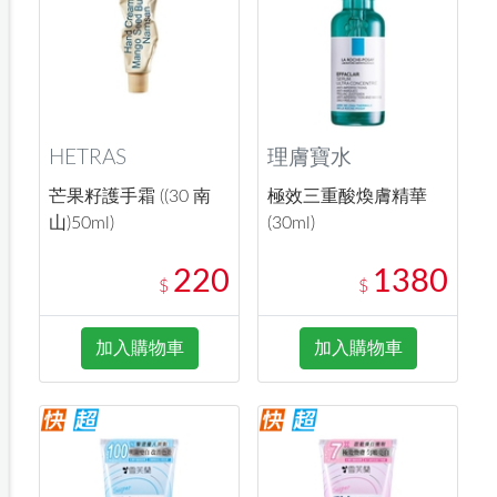
HETRAS
理膚寶水
芒果籽護手霜 ((30 南
極效三重酸煥膚精華
山)50ml)
(30ml)
220
1380
$
$
加入購物車
加入購物車