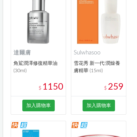
達爾膚
Sulwhasoo
角鯊潤澤修復精華油
雪花秀 新一代!潤燥養
(30ml)
膚精華 (15ml)
1150
259
$
$
加入購物車
加入購物車