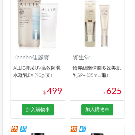
Kanebo佳麗寶
資生堂
ALLIE持采UV高效防曬
怡麗絲爾彈潤多效美肌
水凝乳EX (90g/支)
乳SP+ (35mL/瓶)
499
625
$
$
加入購物車
加入購物車