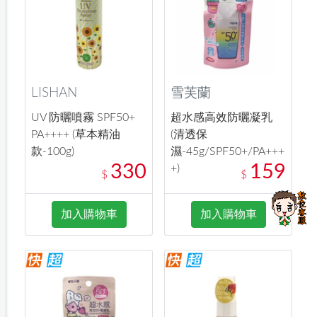
LISHAN
雪芙蘭
UV 防曬噴霧 SPF50+
超水感高效防曬凝乳
PA++++ (草本精油
(清透保
款-100g)
濕-45g/SPF50+/PA+++
330
159
+)
$
$
加入購物車
加入購物車