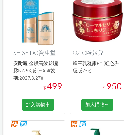
SHISEIDO資生堂
OZIO歐姬兒
安耐曬 金鑽高效防曬
蜂王乳凝露EX (紅色升
露NA 5X版 (60ml(效
級版75g)
期:2027.3.27))
499
950
$
$
加入購物車
加入購物車