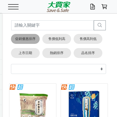
米/五穀/濃湯
休閒零嘴
養生保健/常備品
沐浴乳香皂
鍋具/飲水/廚房
衛生紙/濕巾
廚房家電
文具/辦公用品
冷凍免運
米/糙米
食用油
包麵
魚罐
初一十五拜拜懶
餅乾
糖果/蜜餞/果凍
茶飲料
雞精/飲品
奶粉
綠茶
即溶咖啡
沐浴乳
洗髮/護髮
牙 刷
潔顏產品
臉部保養
鍋具/餐具
掃除/清潔用具
寢具/家具
寵物食品
抽取衛生紙/濕巾
洗衣精
廚房/餐具清潔
衛生棉
箱購免運區
料理鍋具
除濕/清淨機
除塵家電
電腦周邊
文具用品
機車/腳踏車百貨
戶外/休閒用品
服飾內著
生鮮食品
食品免運
季節活動
促銷優惠排序
售價低到高
售價高到低
油/調味料
美味餅乾
奶粉/穀麥片
美髮造型
掃除用具/照明/五金
衣物清潔
季節家電
汽機車百貨
箱購免運
五穀/南北貨
醬油.油膏.蠔油
碗麵/義大利麵
醬菜/玉米罐
零嘴
糕餅/點心
巧克力
果汁咖啡
機能保健
麥片/玉米片
紅茶
咖啡豆/粉/濾掛
香皂/洗手乳
造型髮品
牙膏/漱口水
卸妝/粉刺調理
面/眼膜
保鮮/微波
洗衣/曬衣用具
收納用品
寵物清潔/百貨
廚房紙巾/平版/
洗衣粉/皂
浴廁/水管清潔
嬰兒尿布
烤箱/微波/電磁爐
風扇/防蚊家電
美容家電
數位週邊
辦公文具/收納
汽車百貨
健身/按摩/瑜珈
配件
調理食品
清潔用品免運
店長推薦
上市日期
熱銷排序
品名排序
泡麵 / 麵條
糖果/巧克力
特色茶品
口腔清潔
傢飾/收納/衛浴
居家清潔
生活家電
休閒/運動
主題專區
湯類/湯塊
調味用品
麵條/快煮麵/米粉
調理食品
堅果/海苔
洋芋片
碳酸/礦泉水
族群保健
沖調穀粉/隨手包
奶茶/花草茶
可可/糖/奶精
染髮產品
口腔配件
刮鬍用品
身體保養
飲水用具
電池/延長線
衛浴/毛巾
園藝用品
箱購免運區
漂白水/柔軟精
居家清潔/除濕芳
成人紙尿褲
快煮壺/烘碗機
電暖器
家用電器
手機/平板周邊
玩具/擺設小物
測量/護具/其他
男/女/機能包
居家/汽百用品
這夏不怕熱
罐頭調理包
飲料
咖啡/可可
臉部清潔
寵物/園藝
衛生棉/護墊
3C/電腦周邊/OA
服飾/配件
咖哩/沾拌醬/抹醬
箱購專區
肉鬆/肉醬罐
肉乾/豆乾
節日限定伴手禮
保久乳/豆米漿
常備/醫材/口罩
烏龍/普洱茶/其他
開架彩妝/防曬
廚房配件
燈泡/檯燈/照明
地墊/家飾品
日用活動區
箱購免運區
防蚊/殺蟲
咖啡機/果汁調理
辦公用具
球類/運動
戶外/室內鞋
綠意露營生活
開架/身體保養
成人/嬰兒紙尿褲
點心罐
機能飲料
▶保健品牌推薦
黑糖桂圓/蜂蜜醋
修繕/五金/祭祀
箱購飲料