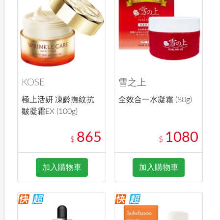
KOSE
雪之上
極上活妍 凍齡撫紋抗
全效合一水凝霜 (80g)
皺凝霜EX (100g)
865
1080
$
$
加入購物車
加入購物車