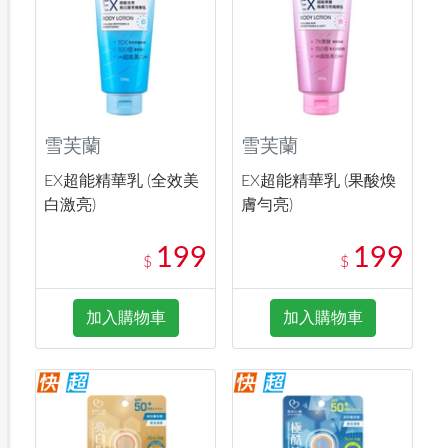
雪芙蘭
雪芙蘭
EX超能精華乳 (全效美
EX超能精華乳 (果酸煥
白激亮)
膚勻亮)
199
199
$
$
加入購物車
加入購物車