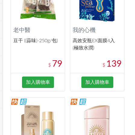
老中醫
我的心機
豆干 ((蒜味)-250g/包)
高效安瓶EX面膜4入
(極致水潤)
79
139
$
$
加入購物車
加入購物車