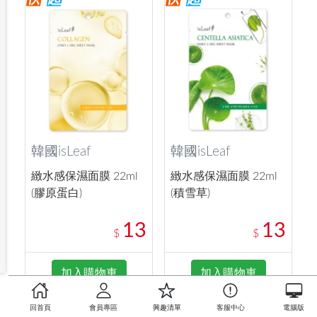
韓國isLeaf
韓國isLeaf
緻水感保濕面膜 22ml
緻水感保濕面膜 22ml
(膠原蛋白)
(積雪草)
13
13
$
$
加入購物車
加入購物車
回首頁
會員專區
興趣清單
客服中心
電腦版