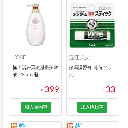
KOSE
近江兄弟
極上活妍緊緻淨斑美容
保濕護脣膏-薄荷 (4g/
液 (230ml/瓶)
支)
399
33
$
$
加入購物車
加入購物車