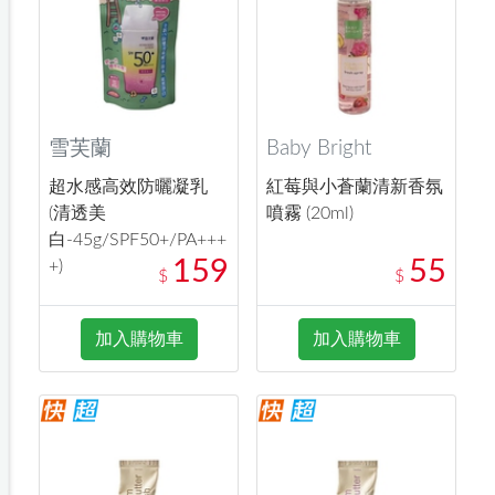
雪芙蘭
Baby Bright
超水感高效防曬凝乳
紅莓與小蒼蘭清新香氛
(清透美
噴霧 (20ml)
白-45g/SPF50+/PA+++
159
55
+)
$
$
加入購物車
加入購物車