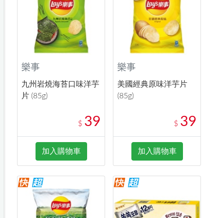
樂事
樂事
九州岩燒海苔口味洋芋
美國經典原味洋芋片
片 (85g)
(85g)
39
39
$
$
加入購物車
加入購物車