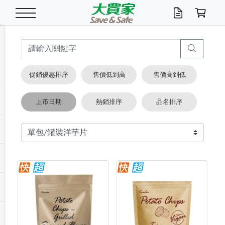
米/五穀/濃湯
休閒零嘴
養生保健/常備品
沐浴乳香皂
鍋具/飲水/廚房
衛生紙/濕巾
廚房家電
文具/辦公用品
冷凍免運
米/糙米
食用油
包麵
魚罐
初一十五拜拜懶
餅乾
糖果/蜜餞/果凍
茶飲料
雞精/飲品
奶粉
綠茶
即溶咖啡
沐浴乳
洗髮/護髮
牙 刷
潔顏產品
臉部保養
鍋具/餐具
掃除/清潔用具
寢具/家具
寵物食品
抽取衛生紙/濕巾
洗衣精
廚房/餐具清潔
衛生棉
箱購免運區
料理鍋具
除濕/清淨機
除塵家電
電腦周邊
文具用品
機車/腳踏車百貨
戶外/休閒用品
服飾內著
生鮮食品
食品免運
季節活動
促銷優惠排序
售價低到高
售價高到低
油/調味料
美味餅乾
奶粉/穀麥片
美髮造型
掃除用具/照明/五金
衣物清潔
季節家電
汽機車百貨
箱購免運
五穀/南北貨
醬油.油膏.蠔油
碗麵/義大利麵
醬菜/玉米罐
零嘴
糕餅/點心
巧克力
果汁咖啡
機能保健
麥片/玉米片
紅茶
咖啡豆/粉/濾掛
香皂/洗手乳
造型髮品
牙膏/漱口水
卸妝/粉刺調理
面/眼膜
保鮮/微波
洗衣/曬衣用具
收納用品
寵物清潔/百貨
廚房紙巾/平版/
洗衣粉/皂
浴廁/水管清潔
嬰兒尿布
烤箱/微波/電磁爐
風扇/防蚊家電
美容家電
數位週邊
辦公文具/收納
汽車百貨
健身/按摩/瑜珈
配件
調理食品
清潔用品免運
店長推薦
上市日期
熱銷排序
品名排序
泡麵 / 麵條
糖果/巧克力
特色茶品
口腔清潔
傢飾/收納/衛浴
居家清潔
生活家電
休閒/運動
主題專區
湯類/湯塊
調味用品
麵條/快煮麵/米粉
調理食品
堅果/海苔
洋芋片
碳酸/礦泉水
族群保健
沖調穀粉/隨手包
奶茶/花草茶
可可/糖/奶精
染髮產品
口腔配件
刮鬍用品
身體保養
飲水用具
電池/延長線
衛浴/毛巾
園藝用品
箱購免運區
漂白水/柔軟精
居家清潔/除濕芳
成人紙尿褲
快煮壺/烘碗機
電暖器
家用電器
手機/平板周邊
玩具/擺設小物
測量/護具/其他
男/女/機能包
居家/汽百用品
這夏不怕熱
罐頭調理包
飲料
咖啡/可可
臉部清潔
寵物/園藝
衛生棉/護墊
3C/電腦周邊/OA
服飾/配件
咖哩/沾拌醬/抹醬
箱購專區
肉鬆/肉醬罐
肉乾/豆乾
節日限定伴手禮
保久乳/豆米漿
常備/醫材/口罩
烏龍/普洱茶/其他
開架彩妝/防曬
廚房配件
燈泡/檯燈/照明
地墊/家飾品
日用活動區
箱購免運區
防蚊/殺蟲
咖啡機/果汁調理
辦公用具
球類/運動
戶外/室內鞋
綠意露營生活
開架/身體保養
成人/嬰兒紙尿褲
點心罐
機能飲料
▶保健品牌推薦
黑糖桂圓/蜂蜜醋
修繕/五金/祭祀
箱購飲料