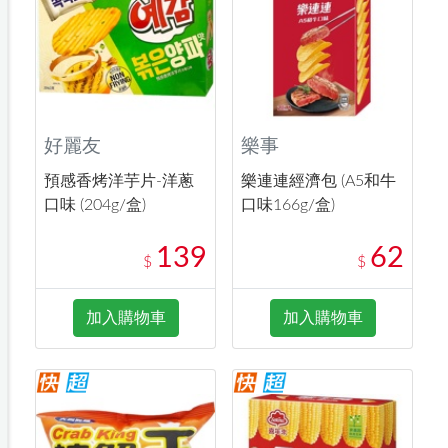
好麗友
樂事
預感香烤洋芋片-洋蔥
樂連連經濟包 (A5和牛
口味 (204g/盒)
口味166g/盒)
139
62
$
$
加入購物車
加入購物車