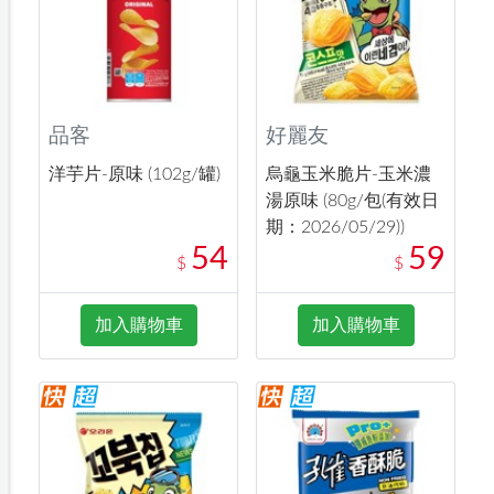
品客
好麗友
洋芋片-原味 (102g/罐)
烏龜玉米脆片-玉米濃
湯原味 (80g/包(有效日
期：2026/05/29))
54
59
$
$
加入購物車
加入購物車