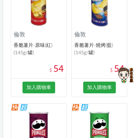
倫敦
倫敦
香脆薯片-原味(紅)
香脆薯片-燒烤(藍)
(145g/罐)
(145g/罐)
54
54
$
$
加入購物車
加入購物車