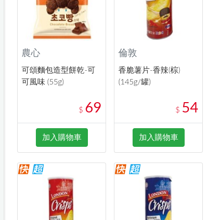
農心
倫敦
可頌麵包造型餅乾-可
香脆薯片-香辣(棕)
可風味 (55g)
(145g/罐)
69
54
$
$
加入購物車
加入購物車