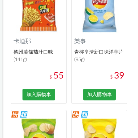
卡迪那
樂事
德州薯條茄汁口味
青檸享清新口味洋芋片
(141g)
(85g)
55
39
$
$
加入購物車
加入購物車