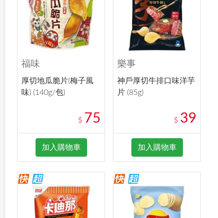
福味
樂事
厚切地瓜脆片(梅子風
神戶厚切牛排口味洋芋
味) (140g/包)
片 (85g)
75
39
$
$
加入購物車
加入購物車