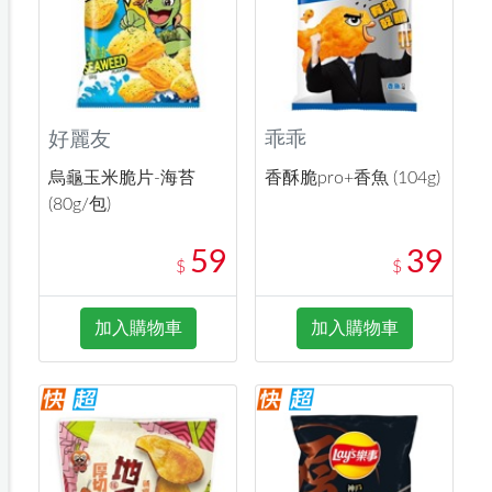
好麗友
乖乖
烏龜玉米脆片-海苔
香酥脆pro+香魚 (104g)
(80g/包)
59
39
$
$
加入購物車
加入購物車