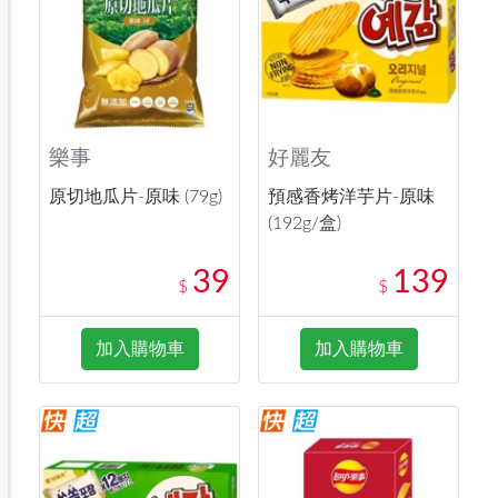
樂事
好麗友
原切地瓜片-原味 (79g)
預感香烤洋芋片-原味
(192g/盒)
39
139
$
$
加入購物車
加入購物車