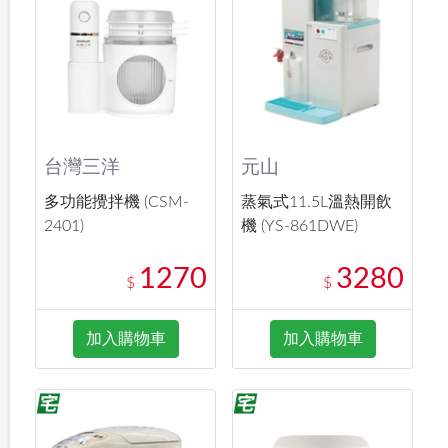
台灣三洋
元山
多功能攪拌機 (CSM-
蒸氣式11.5L溫熱開飲
2401)
機 (YS-861DWE)
1270
3280
$
$
加入購物車
加入購物車