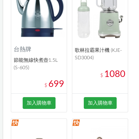
台熱牌
歌林拉霸果汁機 (KJE-
SD3004)
節能無線快煮壺1.5L
(S-605)
1080
$
699
$
加入購物車
加入購物車