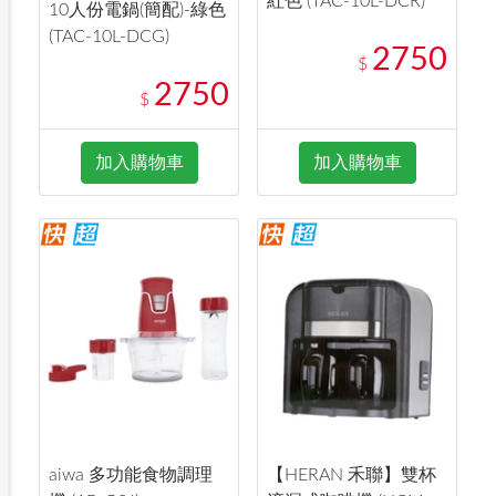
紅色 (TAC-10L-DCR)
10人份電鍋(簡配)-綠色
(TAC-10L-DCG)
2750
$
2750
$
加入購物車
加入購物車
aiwa 多功能食物調理
【HERAN 禾聯】雙杯