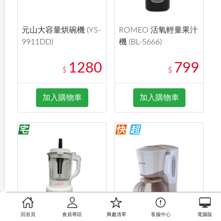
元山大容量烘碗機 (YS-
ROMEO 活氧輕量果汁
9911DD)
機 (BL-5666)
1280
799
$
$
加入購物車
加入購物車
回首頁
會員專區
興趣清單
客服中心
電腦版