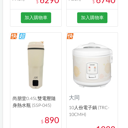
6290
6740
$
$
加入購物車
加入購物車
大同
尚朋堂0.45L雙電壓隨
身熱水瓶 (SSP-045)
10人份電子鍋 (TRC-
10CMH)
890
$