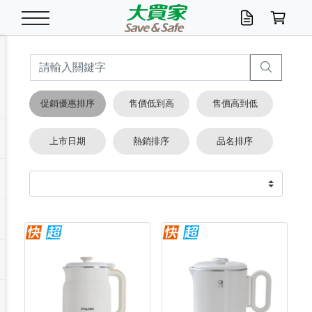
米/五穀/濃湯
休閒零嘴
養生保健/常備品
沐浴乳香皂
鍋具/飲水/廚房
衛生紙/濕巾
廚房家電
文具/辦公用品
冷凍免運
米/糙米
食用油
包麵
魚罐
初一十五拜拜懶
餅乾
糖果/蜜餞/果凍
茶飲料
雞精/飲品
奶粉
綠茶
即溶咖啡
沐浴乳
洗髮/護髮
牙 刷
潔顏產品
臉部保養
鍋具/餐具
掃除/清潔用具
寢具/家具
寵物食品
抽取衛生紙/濕巾
洗衣精
廚房/餐具清潔
衛生棉
箱購免運區
料理鍋具
除濕/清淨機
除塵家電
電腦周邊
文具用品
機車/腳踏車百貨
戶外/休閒用品
服飾內著
生鮮食品
食品免運
季節活動
促銷優惠排序
售價低到高
售價高到低
油/調味料
美味餅乾
奶粉/穀麥片
美髮造型
掃除用具/照明/五金
衣物清潔
季節家電
汽機車百貨
箱購免運
五穀/南北貨
醬油.油膏.蠔油
碗麵/義大利麵
醬菜/玉米罐
零嘴
糕餅/點心
巧克力
果汁咖啡
機能保健
麥片/玉米片
紅茶
咖啡豆/粉/濾掛
香皂/洗手乳
造型髮品
牙膏/漱口水
卸妝/粉刺調理
面/眼膜
保鮮/微波
洗衣/曬衣用具
收納用品
寵物清潔/百貨
廚房紙巾/平版/
洗衣粉/皂
浴廁/水管清潔
嬰兒尿布
烤箱/微波/電磁爐
風扇/防蚊家電
美容家電
數位週邊
辦公文具/收納
汽車百貨
健身/按摩/瑜珈
配件
調理食品
清潔用品免運
店長推薦
上市日期
熱銷排序
品名排序
泡麵 / 麵條
糖果/巧克力
特色茶品
口腔清潔
傢飾/收納/衛浴
居家清潔
生活家電
休閒/運動
主題專區
湯類/湯塊
調味用品
麵條/快煮麵/米粉
調理食品
堅果/海苔
洋芋片
碳酸/礦泉水
族群保健
沖調穀粉/隨手包
奶茶/花草茶
可可/糖/奶精
染髮產品
口腔配件
刮鬍用品
身體保養
飲水用具
電池/延長線
衛浴/毛巾
園藝用品
箱購免運區
漂白水/柔軟精
居家清潔/除濕芳
成人紙尿褲
快煮壺/烘碗機
電暖器
家用電器
手機/平板周邊
玩具/擺設小物
測量/護具/其他
男/女/機能包
居家/汽百用品
這夏不怕熱
罐頭調理包
飲料
咖啡/可可
臉部清潔
寵物/園藝
衛生棉/護墊
3C/電腦周邊/OA
服飾/配件
咖哩/沾拌醬/抹醬
箱購專區
肉鬆/肉醬罐
肉乾/豆乾
節日限定伴手禮
保久乳/豆米漿
常備/醫材/口罩
烏龍/普洱茶/其他
開架彩妝/防曬
廚房配件
燈泡/檯燈/照明
地墊/家飾品
日用活動區
箱購免運區
防蚊/殺蟲
咖啡機/果汁調理
辦公用具
球類/運動
戶外/室內鞋
綠意露營生活
開架/身體保養
成人/嬰兒紙尿褲
點心罐
機能飲料
▶保健品牌推薦
黑糖桂圓/蜂蜜醋
修繕/五金/祭祀
箱購飲料