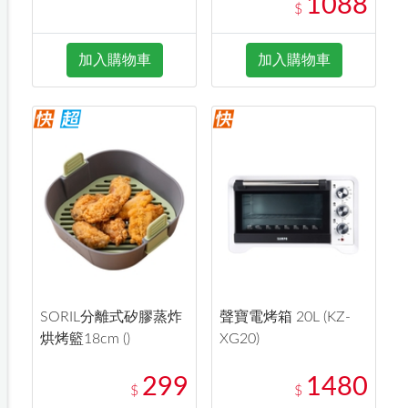
1088
$
加入購物車
加入購物車
SORIL分離式矽膠蒸炸
聲寶電烤箱 20L (KZ-
烘烤籃18cm ()
XG20)
299
1480
$
$