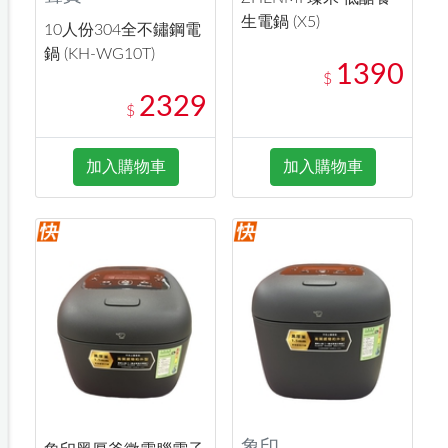
生電鍋 (X5)
10人份304全不鏽鋼電
鍋 (KH-WG10T)
1390
$
2329
$
加入購物車
加入購物車
象印