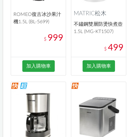
MATRIC松木
ROMEO復古冰沙果汁
機1.5L (BL-5699)
不鏽鋼雙層防燙快煮壺
1.5L (MG-KT1507)
999
$
499
$
加入購物車
加入購物車