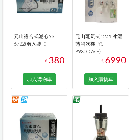
元山複合式濾心YS-
元山蒸氣式12.2L冰溫
6722(兩入裝) ()
熱開飲機 (YS-
9980DWIE)
380
6990
$
$
加入購物車
加入購物車