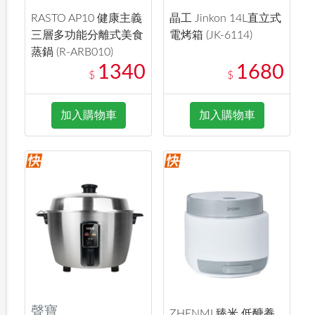
RASTO AP10 健康主義
晶工 Jinkon 14L直立式
三層多功能分離式美食
電烤箱 (JK-6114)
蒸鍋 (R-ARB010)
1340
1680
$
$
加入購物車
加入購物車
聲寶
ZHENMI 臻米 低醣養