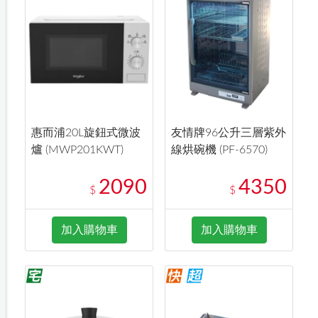
惠而浦20L旋鈕式微波
友情牌96公升三層紫外
爐 (MWP201KWT)
線烘碗機 (PF-6570)
2090
4350
$
$
加入購物車
加入購物車