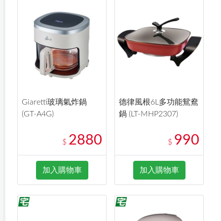
Giaretti玻璃氣炸鍋
德律風根6L多功能鴛鴦
(GT-A4G)
鍋 (LT-MHP2307)
2880
990
$
$
加入購物車
加入購物車