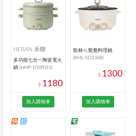
HERAN 禾聯
歌林4L鴛鴦料理鍋
(KHL-SD2368)
多功能七合一陶瓷電火
鍋 (HHP-10SP01S)
1300
$
1180
$
加入購物車
加入購物車