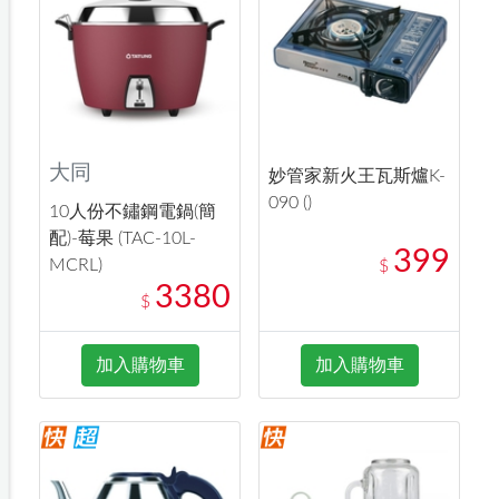
大同
妙管家新火王瓦斯爐K-
090 ()
10人份不鏽鋼電鍋(簡
配)-莓果 (TAC-10L-
399
MCRL)
$
3380
$
加入購物車
加入購物車