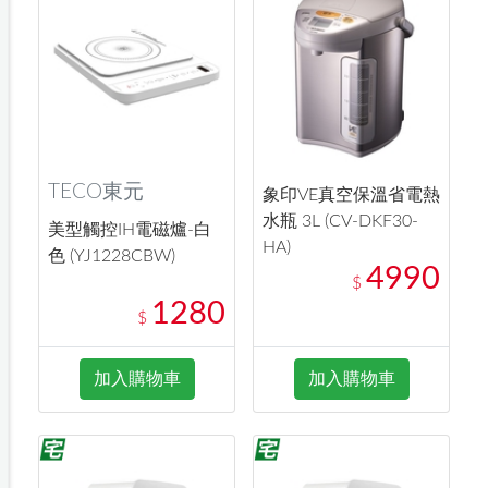
TECO東元
象印VE真空保溫省電熱
水瓶 3L (CV-DKF30-
美型觸控IH電磁爐-白
HA)
色 (YJ1228CBW)
4990
$
1280
$
加入購物車
加入購物車