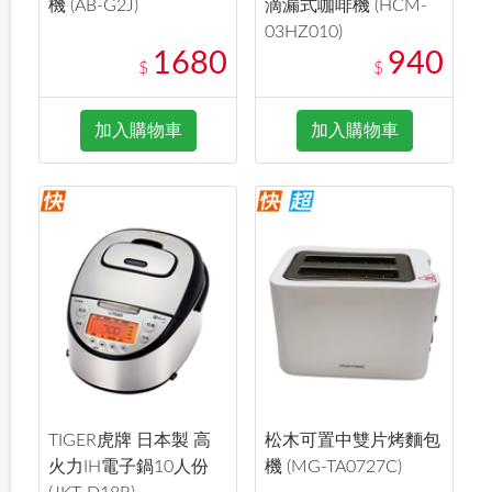
機 (AB-G2J)
滴漏式咖啡機 (HCM-
03HZ010)
1680
940
$
$
加入購物車
加入購物車
TIGER虎牌 日本製 高
松木可置中雙片烤麵包
火力IH電子鍋10人份
機 (MG-TA0727C)