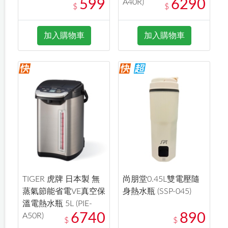
599
6290
A40R)
$
$
加入購物車
加入購物車
TIGER 虎牌 日本製 無
尚朋堂0.45L雙電壓隨
蒸氣節能省電VE真空保
身熱水瓶 (SSP-045)
溫電熱水瓶 5L (PIE-
6740
890
A50R)
$
$