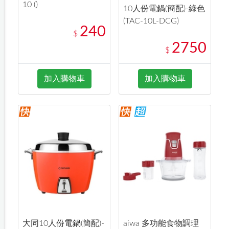
10 ()
10人份電鍋(簡配)-綠色
(TAC-10L-DCG)
240
$
2750
$
加入購物車
加入購物車
大同10人份電鍋(簡配)-
aiwa 多功能食物調理