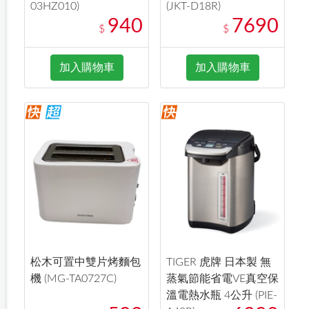
03HZ010)
(JKT-D18R)
940
7690
$
$
加入購物車
加入購物車
松木可置中雙片烤麵包
TIGER 虎牌 日本製 無
機 (MG-TA0727C)
蒸氣節能省電VE真空保
溫電熱水瓶 4公升 (PIE-