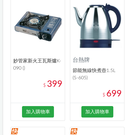
台熱牌
妙管家新火王瓦斯爐K-
090 ()
節能無線快煮壺1.5L
(S-605)
399
$
699
$
加入購物車
加入購物車