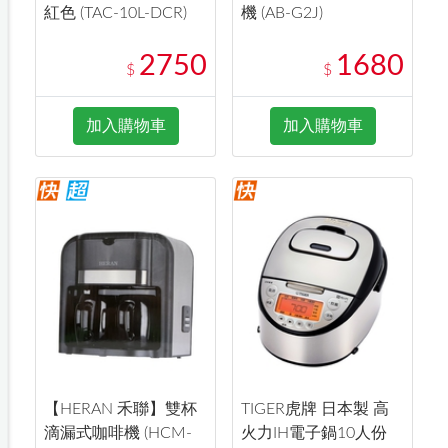
紅色 (TAC-10L-DCR)
機 (AB-G2J)
2750
1680
$
$
加入購物車
加入購物車
【HERAN 禾聯】雙杯
TIGER虎牌 日本製 高
滴漏式咖啡機 (HCM-
火力IH電子鍋10人份