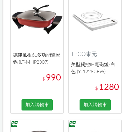
TECO東元
德律風根6L多功能鴛鴦
鍋 (LT-MHP2307)
美型觸控IH電磁爐-白
色 (YJ1228CBW)
990
$
1280
$
加入購物車
加入購物車