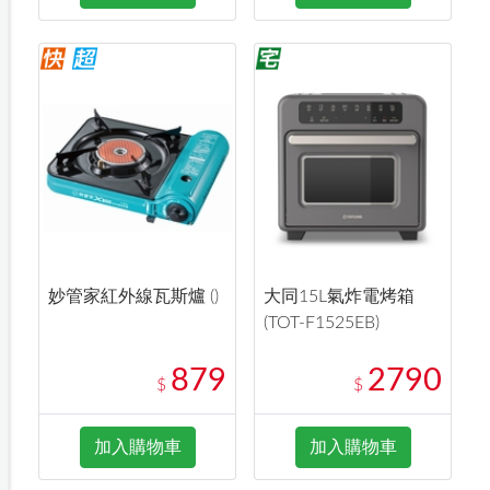
妙管家紅外線瓦斯爐 ()
大同15L氣炸電烤箱
(TOT-F1525EB)
879
2790
$
$
加入購物車
加入購物車