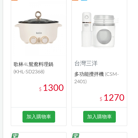
台灣三洋
歌林4L鴛鴦料理鍋
(KHL-SD2368)
多功能攪拌機 (CSM-
2401)
1300
$
1270
$
加入購物車
加入購物車