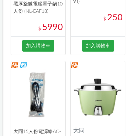
9 ()
黑厚釜微電腦電子鍋10
人份 (NL-EAF18)
250
$
5990
$
加入購物車
加入購物車
大同
大同15人份電源線AC-