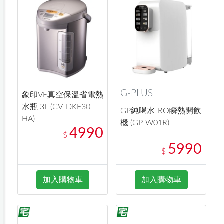
G-PLUS
象印VE真空保溫省電熱
水瓶 3L (CV-DKF30-
GP純喝水-RO瞬熱開飲
HA)
機 (GP-W01R)
4990
$
5990
$
加入購物車
加入購物車