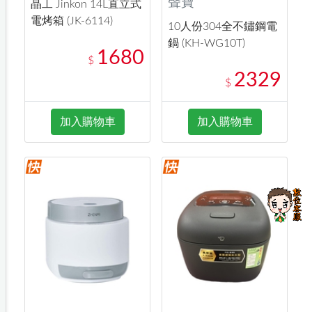
聲寶
晶工 Jinkon 14L直立式
電烤箱 (JK-6114)
10人份304全不鏽鋼電
鍋 (KH-WG10T)
1680
$
2329
$
加入購物車
加入購物車