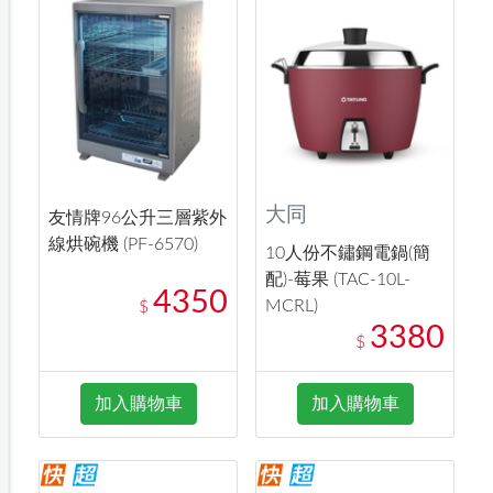
大同
友情牌96公升三層紫外
線烘碗機 (PF-6570)
10人份不鏽鋼電鍋(簡
配)-莓果 (TAC-10L-
4350
MCRL)
$
3380
$
加入購物車
加入購物車