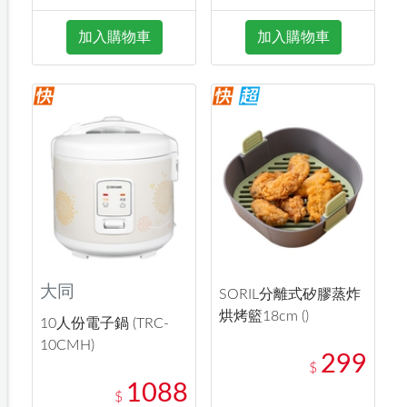
加入購物車
加入購物車
大同
SORIL分離式矽膠蒸炸
烘烤籃18cm ()
10人份電子鍋 (TRC-
10CMH)
299
$
1088
$