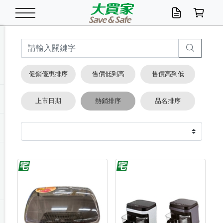
米/五穀/濃湯
休閒零嘴
養生保健/常備品
沐浴乳香皂
鍋具/飲水/廚房
衛生紙/濕巾
廚房家電
文具/辦公用品
冷凍免運
米/糙米
食用油
包麵
魚罐
初一十五拜拜懶
餅乾
糖果/蜜餞/果凍
茶飲料
雞精/飲品
奶粉
綠茶
即溶咖啡
沐浴乳
洗髮/護髮
牙 刷
潔顏產品
臉部保養
鍋具/餐具
掃除/清潔用具
寢具/家具
寵物食品
抽取衛生紙/濕巾
洗衣精
廚房/餐具清潔
衛生棉
箱購免運區
料理鍋具
除濕/清淨機
除塵家電
電腦周邊
文具用品
機車/腳踏車百貨
戶外/休閒用品
服飾內著
生鮮食品
食品免運
季節活動
促銷優惠排序
售價低到高
售價高到低
油/調味料
美味餅乾
奶粉/穀麥片
美髮造型
掃除用具/照明/五金
衣物清潔
季節家電
汽機車百貨
箱購免運
五穀/南北貨
醬油.油膏.蠔油
碗麵/義大利麵
醬菜/玉米罐
零嘴
糕餅/點心
巧克力
果汁咖啡
機能保健
麥片/玉米片
紅茶
咖啡豆/粉/濾掛
香皂/洗手乳
造型髮品
牙膏/漱口水
卸妝/粉刺調理
面/眼膜
保鮮/微波
洗衣/曬衣用具
收納用品
寵物清潔/百貨
廚房紙巾/平版/
洗衣粉/皂
浴廁/水管清潔
嬰兒尿布
烤箱/微波/電磁爐
風扇/防蚊家電
美容家電
數位週邊
辦公文具/收納
汽車百貨
健身/按摩/瑜珈
配件
調理食品
清潔用品免運
店長推薦
上市日期
熱銷排序
品名排序
泡麵 / 麵條
糖果/巧克力
特色茶品
口腔清潔
傢飾/收納/衛浴
居家清潔
生活家電
休閒/運動
主題專區
湯類/湯塊
調味用品
麵條/快煮麵/米粉
調理食品
堅果/海苔
洋芋片
碳酸/礦泉水
族群保健
沖調穀粉/隨手包
奶茶/花草茶
可可/糖/奶精
染髮產品
口腔配件
刮鬍用品
身體保養
飲水用具
電池/延長線
衛浴/毛巾
園藝用品
箱購免運區
漂白水/柔軟精
居家清潔/除濕芳
成人紙尿褲
快煮壺/烘碗機
電暖器
家用電器
手機/平板周邊
玩具/擺設小物
測量/護具/其他
男/女/機能包
居家/汽百用品
這夏不怕熱
罐頭調理包
飲料
咖啡/可可
臉部清潔
寵物/園藝
衛生棉/護墊
3C/電腦周邊/OA
服飾/配件
咖哩/沾拌醬/抹醬
箱購專區
肉鬆/肉醬罐
肉乾/豆乾
節日限定伴手禮
保久乳/豆米漿
常備/醫材/口罩
烏龍/普洱茶/其他
開架彩妝/防曬
廚房配件
燈泡/檯燈/照明
地墊/家飾品
日用活動區
箱購免運區
防蚊/殺蟲
咖啡機/果汁調理
辦公用具
球類/運動
戶外/室內鞋
綠意露營生活
開架/身體保養
成人/嬰兒紙尿褲
點心罐
機能飲料
▶保健品牌推薦
黑糖桂圓/蜂蜜醋
修繕/五金/祭祀
箱購飲料