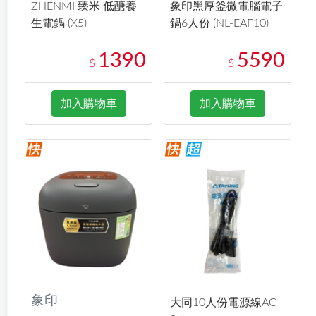
ZHENMI 臻米 低醣養
象印黑厚釜微電腦電子
生電鍋 (X5)
鍋6人份 (NL-EAF10)
1390
5590
$
$
加入購物車
加入購物車
象印
大同10人份電源線AC-