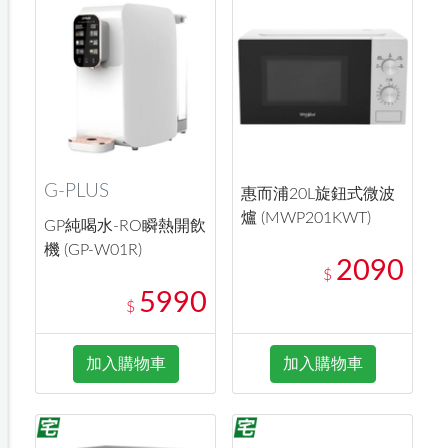
G-PLUS
惠而浦20L旋鈕式微波
爐 (MWP201KWT)
GP純喝水-RO瞬熱開飲
機 (GP-W01R)
2090
$
5990
$
加入購物車
加入購物車