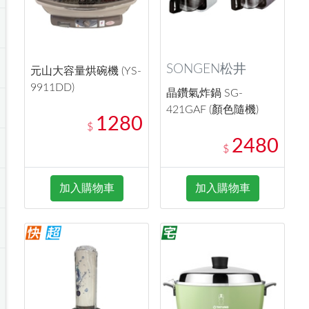
SONGEN松井
元山大容量烘碗機 (YS-
9911DD)
晶鑽氣炸鍋 SG-
421GAF (顏色隨機)
1280
$
2480
$
加入購物車
加入購物車