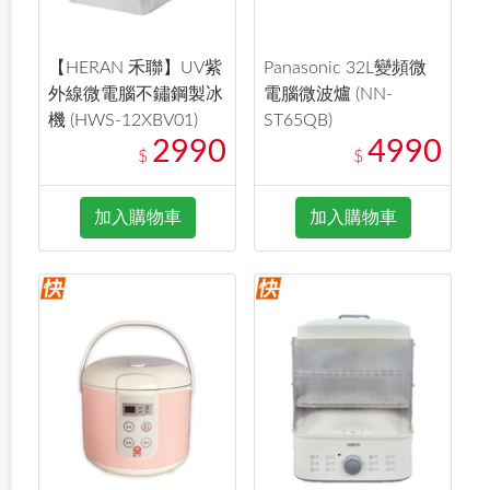
【HERAN 禾聯】UV紫
Panasonic 32L變頻微
外線微電腦不鏽鋼製冰
電腦微波爐 (NN-
機 (HWS-12XBV01)
ST65QB)
2990
4990
$
$
加入購物車
加入購物車