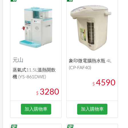
元山
象印微電腦熱水瓶 4L
(CP-FAF40)
蒸氣式11.5L溫熱開飲
機 (YS-861DWE)
4590
$
3280
$
加入購物車
加入購物車