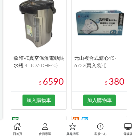
象印VE真空保溫電動熱
元山複合式濾心YS-
水瓶 4L (CV-DHF40)
6722(兩入裝) ()
6590
380
$
$
加入購物車
加入購物車
回首頁
會員專區
興趣清單
客服中心
電腦版