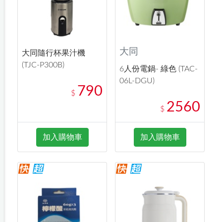
大同
大同隨行杯果汁機
(TJC-P300B)
6人份電鍋- 綠色 (TAC-
06L-DGU)
790
$
2560
$
加入購物車
加入購物車