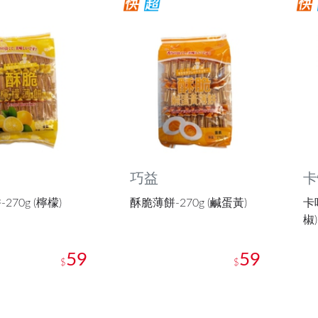
巧益
卡
270g (檸檬)
酥脆薄餅-270g (鹹蛋黃)
卡
椒)
59
59
$
$