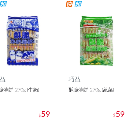
益
巧益
脆薄餅-270g (牛奶)
酥脆薄餅-270g (蔬菜)
59
59
$
$