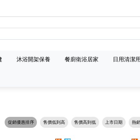
健
沐浴開架保養
餐廚衛浴居家
日用清潔
促銷優惠排序
售價低到高
售價高到低
上市日期
熱