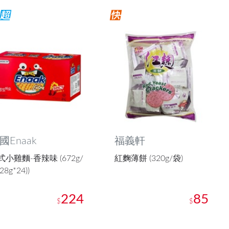
國Enaak
福義軒
式小雞麵-香辣味 (672g/
紅麴薄餅 (320g/袋)
28g*24))
224
85
$
$