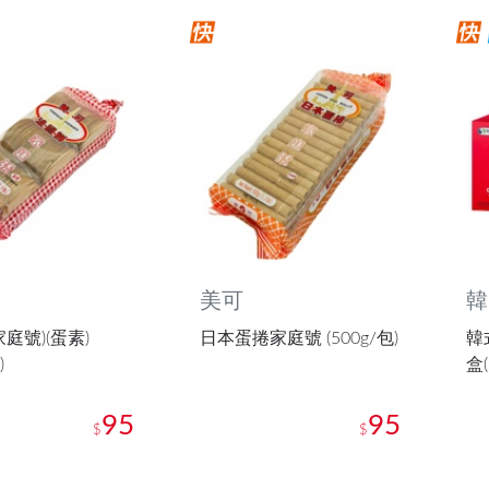
美可
韓
庭號)(蛋素)
日本蛋捲家庭號 (500g/包)
韓
)
盒(
95
95
$
$