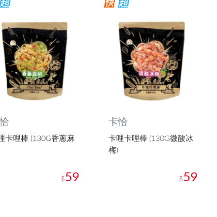
恰
卡恰
哩卡哩棒 (130G香蔥麻
卡哩卡哩棒 (130G微酸冰
梅)
59
59
$
$