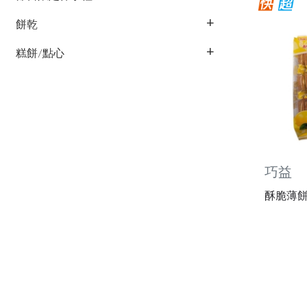
餅乾
糕餅/點心
巧益
酥脆薄餅-