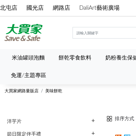
北屯店
國光店
網路店
DaliArt藝術廣場
米油罐頭泡麵
餅乾零食飲料
奶粉養生保
免運/主題專區
大買家網路量販店
美味餅乾
排序方式
洋芋片
節日限定伴手禮