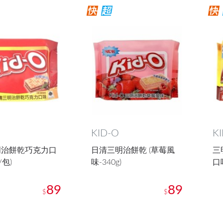
KID-O
K
明治餅乾巧克力口
日清三明治餅乾 (草莓風
三
/包)
味-340g)
口
89
89
$
$