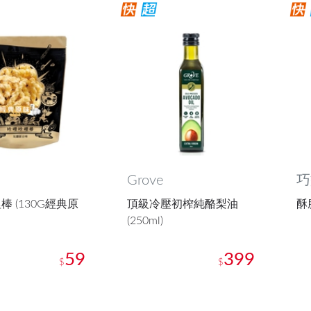
Grove
巧
棒 (130G經典原
頂級冷壓初榨純酪梨油
酥
(250ml)
59
399
$
$