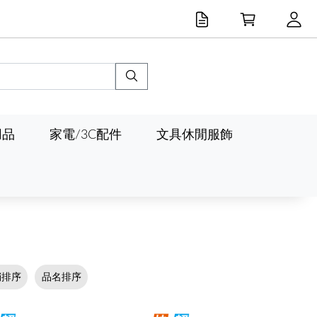
用品
家電/3C配件
文具休閒服飾
銷排序
品名排序